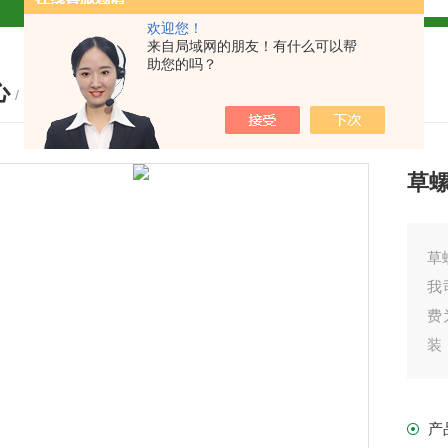
欢迎您！
试盒厂家
小鼠CALP试剂盒
来自局域网的朋友！有什么可以帮
助您的吗？
心
货
/ PRODUCTS
草
现货
草
我
费
盒
装
我
免费代测
产
产
盒现货