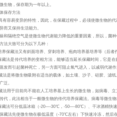
微生物，保存期为
一
年以上。
体保存方法
具有容易变异的特性，因此，在保藏过程中，必须使微生物的代
异而又保持生活能力。
燥和隔绝空气是使微生物代谢能力降低的重要因素，所以，菌种
方法大致可分为以下几种：
培养保藏法又有斜面培养、穿刺培养、疱肉培养基培养等（后者
保藏法是传代培养的变相方法，能够适当延长保藏时间，它是在
蒸发而引起菌种死亡，另一方面可阻止氧气进入，以减弱代谢作
藏法是将微生物吸附在适当的载体，如土壤、沙子、硅胶、滤纸
广泛。
藏法用于目前尚不能在人工培养基上生长的微生物，如病毒、立
传代，此法相当于一般微生物的传代培养保藏法。病毒等微生物
保藏法可分低温冰箱（
-20
—
-30
℃，
-50
—
-80
℃）、干冰酒精快
保藏法先使微生物在极低温度（
-70
℃左右）下快速冷冻，然后