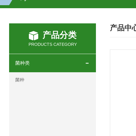
H2O2测试盒
植物脱氢酶(SDHA)测
产品中
人全式钴氨素2(HTSB2)elisa试剂盒现
产品分类
人鞘脂(SPH)elisa试剂盒现货速发
PRODUCTS CATEGORY
人抗卵巢抗体(Anti-OV Ab)elisa试剂盒
菌种类
人蓝氏贾第虫(GL)elisa试剂盒厂家直销
菌种
人膳食纤维(TDF)elisa试剂盒现货
人疱疹病毒-6型感染(HHV-6)elisa试剂
人囊尾蚴病抗体(CC Ab)elisa试剂盒
人胰腺衍生因子(PANDER)elisa试剂