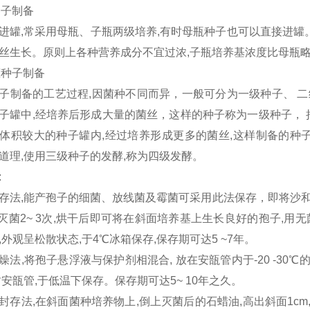
种子制备
进罐
,
常采用母瓶、子瓶两级培养
,
有时母瓶种子也可以直接进罐
丝生长。原则上各种营养成分不宜过浓
,
子瓶培养基浓度比母瓶
罐种子制备
子制备的工艺过程
,
因菌种不同而异，一般可分为
一
级种子、
二
子罐中
,
经培养后形成大量的菌丝，这样的种子称为一级种子，
体积较大的种子罐内
,
经过培养形成更多的菌丝
,
这样制备的种
道理
,
使用三级种子的发酵
,
称为四级发酵。
:
存法
,
能产孢子的细菌、放线菌及霉菌可采用此法保存
，
即将沙
灭菌
2
~
3
次
,
烘干后即可将在斜面培养基上生长良好的孢子
,
用无
,
外观呈松散状态
,
于
4
℃
冰箱保存
,
保存期可达
5 ~7
年。
燥法
,
将孢子悬浮液与保护剂相混合
,
放在安瓿管内于
-
20 -3
0
℃
封安瓿管
,
于低温下保存。保存期可达
5
~
10
年之久。
封存法
,
在斜面菌种培养物上
,
倒上灭菌后的石蜡油
,
高出斜面
1cm