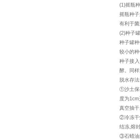
(1)
摇瓶
摇瓶种子
有利于菌
(2)
种子
种子罐种
较小的种
种子接入
酵。同样
脱水存法
①沙土保
度为
1cm
真空抽干
②冷冻干
结冻
,
熔
③石蜡油