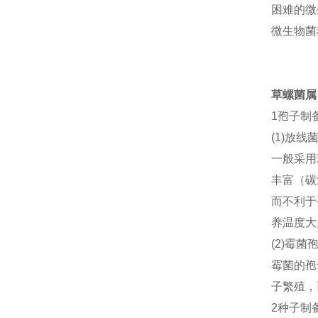
困难的微
微生物菌
草螺菌属
1
孢子制
(1)
放线
一
般采用
丰富
（
碳
而不利于
养温度大
(2)
霉菌
霉菌的孢
子繁殖，
2
种子制