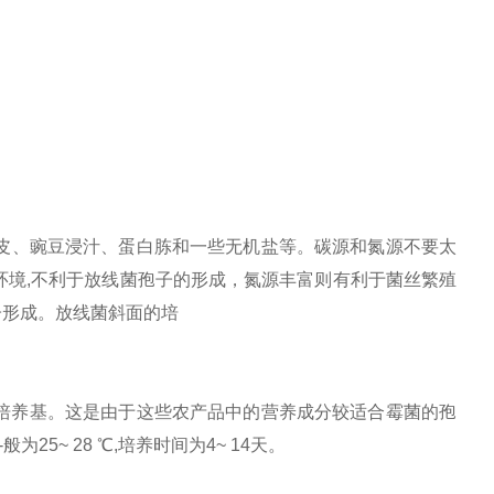
皮、豌豆浸汁、蛋白胨和一些无机盐等。碳源和氮源不要太
环境
,
不利于放线菌孢子的形成，氮源丰富则有利于菌丝繁殖
子形成。放线菌斜面的培
为培养基。这是由于这些农产品中的营养成分较适合霉菌的孢
-
般为
25
~
28
℃
,
培养时间为
4~ 14
天。