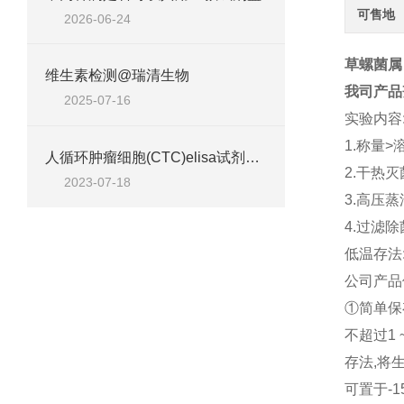
可售地
2026-06-24
草螺菌属
维生素检测@瑞清生物
我司产品
2025-07-16
实验内容
1.
称量
>
人循环肿瘤细胞(CTC)elisa试剂盒说明
2.
干热灭
2023-07-18
3.
高压蒸
4.
过滤除
低温存法
公司产品
①简单保
不超过
1
存法
,
将
可置于
-
1