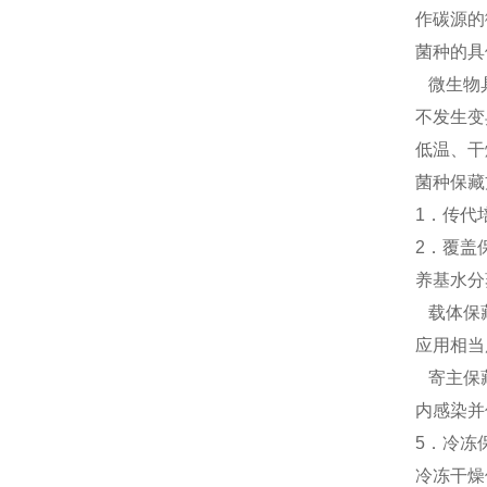
作碳源的
菌种的具
微生物
不发生变
低温、干
菌种
保藏
1
．传代
2
．覆盖
养基水分
载体保
应用相当
寄主保
内感染并
5
．冷冻
冷冻干燥