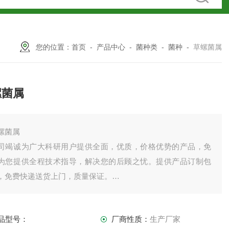
您的位置：
首页
-
产品中心
-
菌种类
-
菌种
-
草螺菌属
螺菌属
螺菌属
司竭诚为广大科研用户提供全面，优质，价格优势的产品，免
为您提供全程技术指导，解决您的后顾之忧。提供产品订制包
，免费快递送货上门，质量保证。
司产品齐全，因上架数量有限，未能全部上架，如需订购或者
品详情请直接联系我司销售！
品型号：
厂商性质：
生产厂家