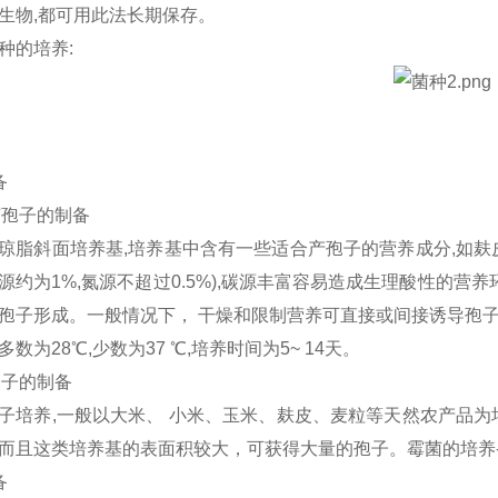
生物
,
都可用此法长期保存。
种的培养
:
备
菌孢子的制备
琼脂斜面培养基
,
培养基中含有一些适合产孢子的营养成分
,
如麸
源约为
1%,
氮源不超过
0.5%),
碳源丰富容易造成生理酸性的营养
孢子形成。一般情况下， 干燥和限制营养可直接或间接诱导孢
多数为
28
℃
,
少数为
37
℃
,
培养时间为
5~ 14
天。
孢子的制备
子培养
,
一般以大米、 小米、玉米、麸皮、麦粒等天然农产品
而且这类培养基的表面积较大，可获得大量的孢子。霉菌的培养
备