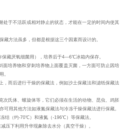
谢处于不活跃或相对静止的状态，才能在一定的时间内使其
保藏方法虽多，但都是根据这三个因素而设计的。
作保藏厌氧细菌用），培养后于
4
—
6
℃冰箱内保存。
斜面培养物和穿刺培养物上面覆盖灭菌，一方面可防止因培
用。
上，而后进行干燥的保藏法，例如沙土保藏法和滤纸保藏法
克次氏体、螺旋体等，它们必须在生活的动物、昆虫、鸡胚
亦可用其他方法如液氮保藏法与冷冻干燥保藏法进行保藏。
速冻结（约
-70
℃）和液氮（
-196
℃）等保藏法。
在减压下利用升华现象除去水分（真空干燥）。