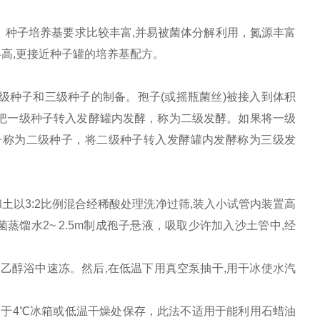
。种子培养基要求比较丰富
,
并易被菌体分解利用，氮源丰富
略高
,
更接近种子罐的培养基配方。
级种子和三级种子的制备。孢子
(
或摇瓶菌丝
)
被接入到体积
 把一级种子转入发酵罐内发酵，称为二级发酵。如果将一级
子称为二级种子，将二级种子转入发酵罐内发酵称为三级发
和土以
3:2
比例混合经稀酸处理洗净过筛
,
装入小试管内装置高
菌蒸馏水
2
~
2.5m
制成孢子悬液，吸取少许加入沙土管中
,
经
的乙醇浴中速冻。然后
,
在低温下用真空泵抽干
,
用
干冰使水汽
,
于
4
℃
冰箱或低温干燥处保存，此法不适用于能利用石蜡油