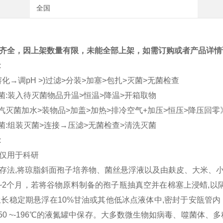
全国
齐全，因上架数量有限，未能全部上架，如需订购或者产品详情
:
溶化→调
pH >)
过滤
>
分装
>
加塞
>
包扎
>
灭菌
>
无菌检查
菌
:
装入待灭菌物品升温
>
恒温
>
降温
>
开箱取物
汽灭菌加水
>
装物品
>
加盖
>
加热
>
排冷空气
+
加压
>
恒压
>
降压回零
菌
:
组装灭菌
>
连接→压滤
>
无菌检查
>
清洗灭菌
:
仅用于科研
存法
,
将琼脂斜面孢子培养物、菌丝悬浮液以及由麸皮、大米、
~
2
个月，若将谷物原料制备的孢子瓶抽真空并在棉塞上浸蜡
,
以
生长稳定期悬浮在
10%
甘油或其他低冰点液体中
,
密封于安瓿管内
50
~
-196
℃
的液氮罐中保存。大多数微生物如病毒、噬菌体、多