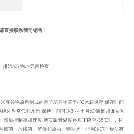
请直接联系我司销售！
》排汽
>
取物
. >
无菌检查
小米等谷物原料制成的孢子培养物置于
4
℃
冰箱保存
,
保存时间
隔绝外界空气和水汽
,
保持时间可达
3~ 4
个月
;
②液氮
超
di
温保
，然后控制冷却速度
,
使安瓿管温度逐步下降至
-35
℃
时，
即
种细菌、放线菌、酵母和原虫、特别是一些用冷冻干燥法有