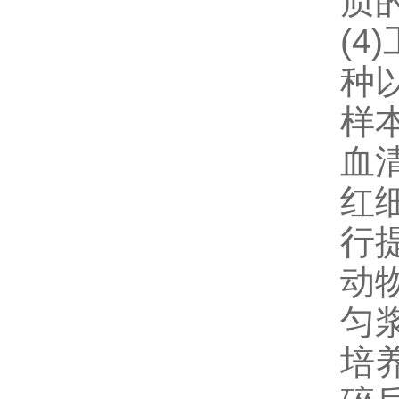
质
(
4
)
种
样
血
红
行
动
匀
培