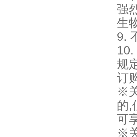
强
生
9.
10.
规
订
※
的
,
可
※