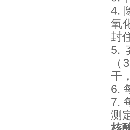
4
氧
封
5
（
干
6.
7.
测
核