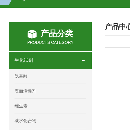
H2O2测试盒
植物脱氢酶(SDHA)测
产品中
人全式钴氨素2(HTSB2)elisa试剂盒现
产品分类
人鞘脂(SPH)elisa试剂盒现货速发
PRODUCTS CATEGORY
人抗卵巢抗体(Anti-OV Ab)elisa试剂盒
生化试剂
人蓝氏贾第虫(GL)elisa试剂盒厂家直销
氨基酸
人膳食纤维(TDF)elisa试剂盒现货
表面活性剂
人疱疹病毒-6型感染(HHV-6)elisa试剂
维生素
人囊尾蚴病抗体(CC Ab)elisa试剂盒
碳水化合物
人胰腺衍生因子(PANDER)elisa试剂