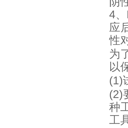
阴
4
应
性
为
以
(
1
(
2
种
工