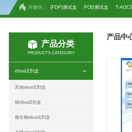
关键词：
(FDP)测试盒
POD测试盒
T-AO
H2O2测试盒
植物脱氢酶(SDHA)测
产品中
人全式钴氨素2(HTSB2)elisa试剂盒现
产品分类
人鞘脂(SPH)elisa试剂盒现货速发
PRODUCTS CATEGORY
人抗卵巢抗体(Anti-OV Ab)elisa试剂盒
elisa试剂盒
人蓝氏贾第虫(GL)elisa试剂盒厂家直销
其他elisa试剂盒
人膳食纤维(TDF)elisa试剂盒现货
猪elisa试剂盒
人疱疹病毒-6型感染(HHV-6)elisa试剂
微生物elisa试剂盒
人囊尾蚴病抗体(CC Ab)elisa试剂盒