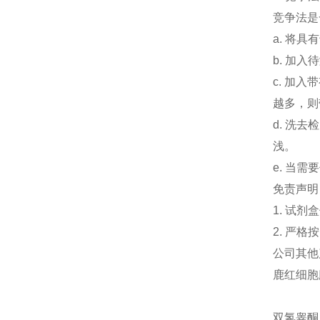
竞争法是
a.
将具有
b.
加入待
c.
加入带
越多，则
d.
洗去检
浅。
e.
当需要
免责声明
1.
试剂盒
2.
严格按
公司其他
鹿红细胞膜
双氢睾酮 