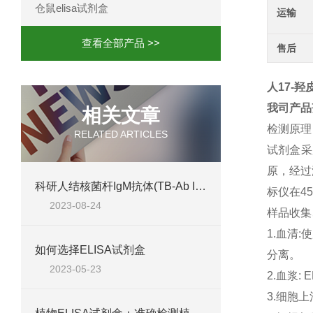
仓鼠elisa试剂盒
运输
查看全部产品 >>
售后
人17-羟皮
我司产品
相关文章
检测原理
RELATED ARTICLES
试剂盒采
原，经过
科研人结核菌杆IgM抗体(TB-Ab IgM) ELISA试剂盒@免费代测
标仪在
4
2023-08-24
样品收集
1.
血清
:
使
如何选择ELISA试剂盒
分离。
2023-05-23
2.
血浆
: 
3.
细胞上