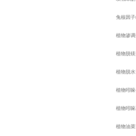
兔核因子κ
植物渗调蛋白
植物脱镁螯
植物脱水素(
植物吲哚-3
植物吲哚乙
植物油菜素