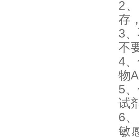
2、
存
3、
不
4、
物
5、
试
6、
敏