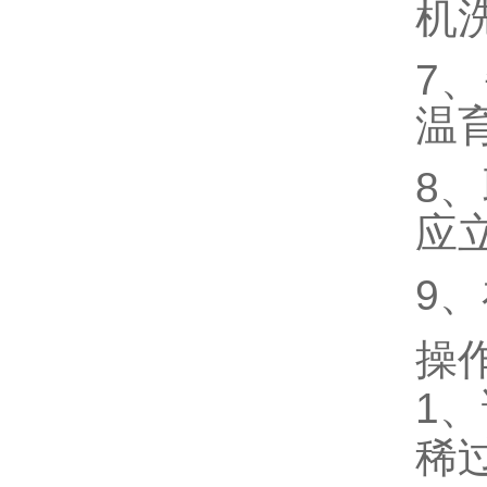
机
7
温
8
应
9
操
1、
稀