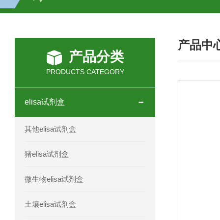
H2O2测试盒
植物脱氢酶(SDHA)测
产品中
人全式钴氨素2(HTSB2)elisa试剂盒现
产品分类
人鞘脂(SPH)elisa试剂盒现货速发
PRODUCTS CATEGORY
人抗卵巢抗体(Anti-OV Ab)elisa试剂盒
elisa试剂盒
人蓝氏贾第虫(GL)elisa试剂盒厂家直销
其他elisa试剂盒
人膳食纤维(TDF)elisa试剂盒现货
猪elisa试剂盒
人疱疹病毒-6型感染(HHV-6)elisa试剂
微生物elisa试剂盒
人囊尾蚴病抗体(CC Ab)elisa试剂盒
土壤elisa试剂盒
人胰腺衍生因子(PANDER)elisa试剂