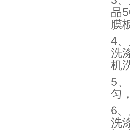
品
膜
4
洗
机
5
匀，
6
洗