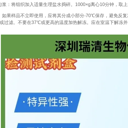
匀浆：将组织加入适量生理盐水捣碎。1000×g离心10分钟，取
：如果样品不立即使用，应将其分成小部分-70℃保存，避免反
或过滤。不要在37℃或更高的温度加热解冻。应在室温下解冻