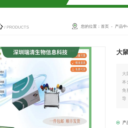
试盒厂家
小鼠CALP试剂盒
心
货
您的位置：
首页
-
产品中
/ PRODUCTS
大鼠
现货
大鼠
本
免
盒
导
之
免费代测
我
产
产
盒现货