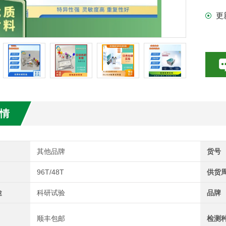
更
试剂盒
情
其他品牌
货号
96T/48T
供货
途
科研试验
品牌
顺丰包邮
检测