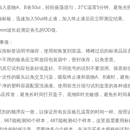
加入底物A、B各50ul，轻轻振荡混匀，37℃温育5分钟。避免光
酶标板，迅速加入50ul终止液，加入终止液后应立即测定结果。
50nm波长处测定各孔的OD值。
事项：
应按标签说明书储存，使用前恢复到室温。稀稀过后的标准品应
中不用的板条应立即放回包装袋中，密封保存，以免变质。
的其它试剂应包装好或盖好。不同批号的试剂不要混用。保质前
一次性的吸头以免交叉污染，吸取终止液和底物
A、B液时，避
干净的塑料容器配置洗涤液。使用前充分混匀试剂盒里的各种成
A应挥发，避免长时间打开盖子。底物B对光敏感，避免长时间
试剂的顺序应一致，以保证所有反应板孔温育的时间一样。按照
，
96T能检测90个样本，48T能检测42个样本，这里面需要
A试剂盒的时候注意，需要做多少个样本，在决定买多大规格的试