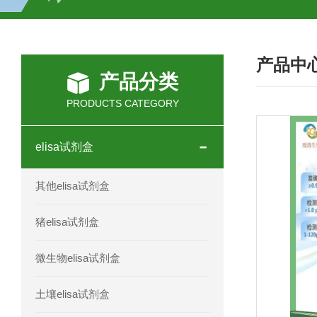
H2O2测试盒
植物脱氢酶(SDHA)测
产品中
人全式钴氨素2(HTSB2)elisa试剂盒现
产品分类
人鞘脂(SPH)elisa试剂盒现货速发
PRODUCTS CATEGORY
人抗卵巢抗体(Anti-OV Ab)elisa试剂盒
elisa试剂盒
人蓝氏贾第虫(GL)elisa试剂盒厂家直销
其他elisa试剂盒
人膳食纤维(TDF)elisa试剂盒现货
猪elisa试剂盒
人疱疹病毒-6型感染(HHV-6)elisa试剂
微生物elisa试剂盒
人囊尾蚴病抗体(CC Ab)elisa试剂盒
土壤elisa试剂盒
人胰腺衍生因子(PANDER)elisa试剂