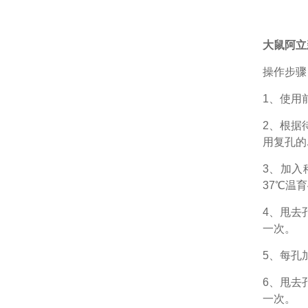
大鼠阿立新A
操作步骤
1、
使用
2、根据
用复孔的
3、加入
37℃温育
4、甩去
一次。
5、每孔
6、甩去
一次。