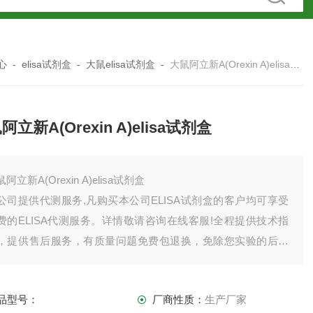
心
-
elisa试剂盒
-
大鼠elisa试剂盒
-
大鼠阿立新A(Orexin A)elisa试剂盒
阿立新A(Orexin A)elisa试剂盒
阿立新A(Orexin A)elisa试剂盒
公司提供代测服务,凡购买本公司ELISA试剂盒的客户均可享受
费的ELISA代测服务。详情敬请咨询在线客服!全程提供技术指
，提供售后服务，有质量问题免费包退换，免除您实验的后顾
忧。如有需要欢迎，也可以索要试剂盒说明书。
司产品齐全，因上架数量有限，未能全部上架，如需订购或者
品型号：
厂商性质：
生产厂家
品详情请直接联系我司销售！