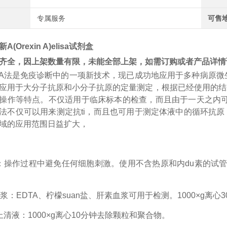
专属服务
可售
(Orexin A)elisa试剂盒
齐全，因上架数量有限，未能全部上架，如需订购或者产品详情
A
法是免疫诊断中的一项新技术，现已成功地应用于多种病原微
应用于大分子抗原和小分子抗原的定量测定，根据已经使用的结
操作等特点。不仅适用于临床标本的检查，而且由于一天之内
法不仅可以用来测定
抗
ti
，而且也可用于测定体液中的循环抗原
域的应用范围日益扩大，
：操作过程中避免任何细胞刺激。使用不含热原和内
du
素的试
浆：EDTA、柠檬
suan
盐、肝素血浆可用于检测。
1000×g离
上清液：1000×g离心10分钟去除颗粒和聚合物。