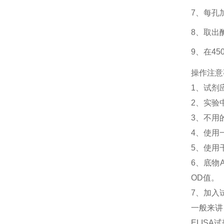
7、每孔
8、取出
9、在4
操作注意
1、
试剂
2、
实验
3、
不用
4、
使用
5、
使用
6、
底物
OD值。
7、加入
一般来讲
ELIS