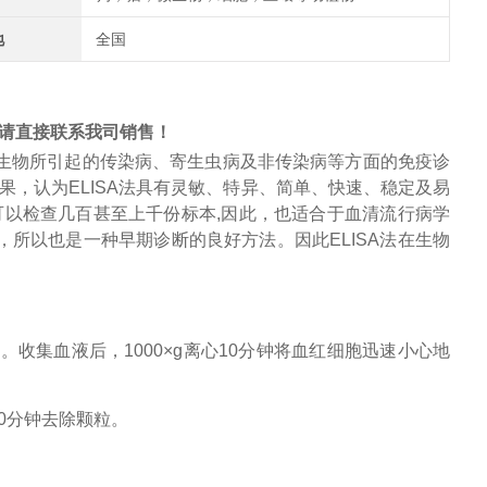
地
全国
请直接联系我司销售！
生物所引起的传染病、寄生虫病及非传染病等方面的免疫诊
果，认为
ELISA
法具有灵敏、特异、简单、快速、稳定及易
可以检查几百甚至上千份标本
,
因此，也适合于
血清流行病学
，所以也是一种早期诊断的良好方法。因此
ELISA
法在生物
管。收集血液后，
1000×g离心10分钟将
血红细胞
迅速小心地
心30分钟去除颗粒。