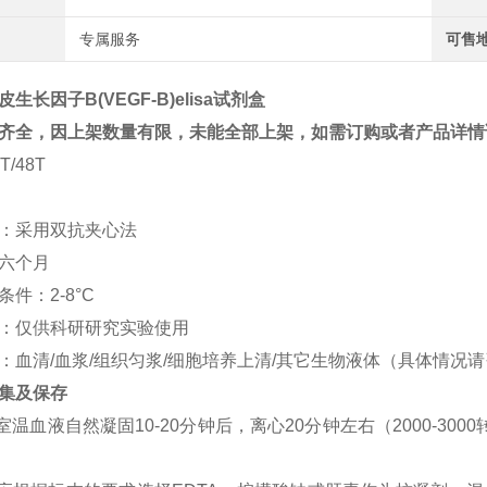
专属服务
可售
生长因子B(VEGF-B)elisa试剂盒
齐全，因上架数量有限，未能全部上架，如需订购或者产品详情
T/48T
：采用双抗夹心法
六个月
条件：
2-8°C
：仅供科研研究实验使用
：血清
/血浆/组织匀浆/细胞培养上清/其它生物液体（具体情况
集及保存
：室温血液自然凝固10-20分钟后，离心20分钟左右（2000-3