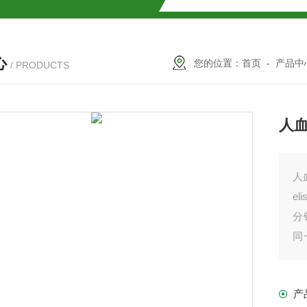
试盒厂家
小鼠CALP试剂盒
心
货
您的位置：
首页
-
产品中
/ PRODUCTS
人血
现货
人
e
分
盒
同
研
免费代测
实
产
我
盒现货