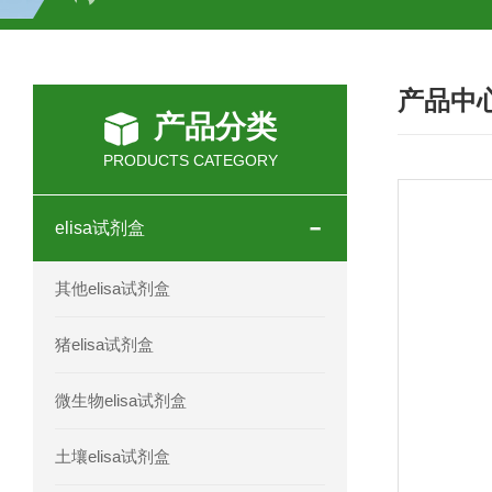
H2O2测试盒
植物脱氢酶(SDHA)测
产品中
人全式钴氨素2(HTSB2)elisa试剂盒现
产品分类
人鞘脂(SPH)elisa试剂盒现货速发
PRODUCTS CATEGORY
人抗卵巢抗体(Anti-OV Ab)elisa试剂盒
elisa试剂盒
人蓝氏贾第虫(GL)elisa试剂盒厂家直销
其他elisa试剂盒
人膳食纤维(TDF)elisa试剂盒现货
猪elisa试剂盒
人疱疹病毒-6型感染(HHV-6)elisa试剂
微生物elisa试剂盒
人囊尾蚴病抗体(CC Ab)elisa试剂盒
土壤elisa试剂盒
人胰腺衍生因子(PANDER)elisa试剂