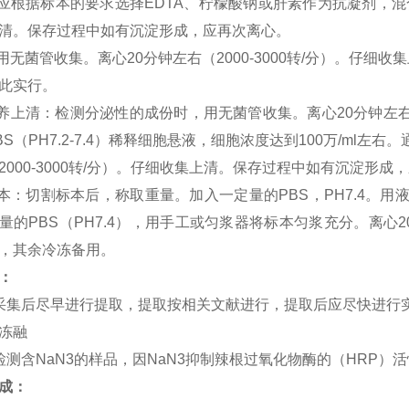
：应根据标本的要求选择EDTA、柠檬酸钠或肝素作为抗凝剂，混合10
清。保存过程中如有沉淀形成，应再次离心。
：用无菌管收集。离心20分钟左右（2000-3000转/分）。仔
此实行。
培养上清：检测分泌性的成份时，用无菌管收集。离心20分钟左右（2
BS（PH7.2-7.4）稀释细胞悬液，细胞浓度达到100万/ml
2000-3000转/分）。仔细收集上清。保存过程中如有沉淀形成
标本：切割标本后，称取重量。加入一定量的PBS，PH7.4。
量的PBS（PH7.4），用手工或匀浆器将标本匀浆充分。离心20
，其余冷冻备用。
：
采集后尽早进行提取，提取按相关文献进行，提取后应尽快进行实
冻融
检测含NaN3的样品，因NaN3抑制辣根过氧化物酶的（HRP）
成：