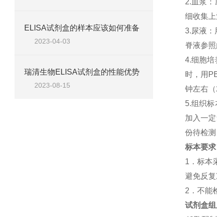
2.血浆
细收集上
ELISA试剂盒的样本应该如何准备
3.尿液
2023-04-03
脊液参照
4.细胞
瑞清生物ELISA试剂盒的性能优势
时，用P
2023-08-15
钟左右（
5.组织
加入一定
份待检测
标本要求
1．标本
避免反复
2．不能
试剂盒组