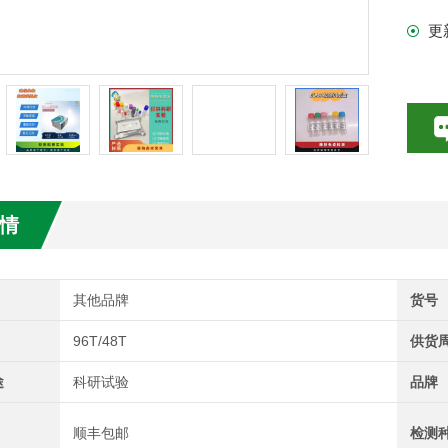
产
更
试剂盒
情
其他品牌
货号
96T/48T
供货
途
科研试验
品牌
顺丰包邮
检测