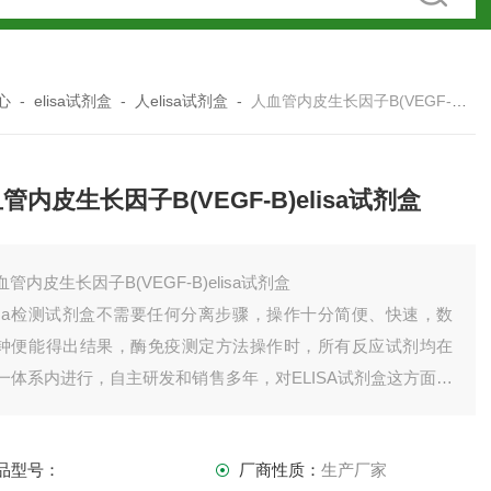
心
-
elisa试剂盒
-
人elisa试剂盒
-
人血管内皮生长因子B(VEGF-B)elisa试剂盒
管内皮生长因子B(VEGF-B)elisa试剂盒
血管内皮生长因子B(VEGF-B)elisa试剂盒
lisa检测试剂盒不需要任何分离步骤，操作十分简便、快速，数
钟便能得出结果，酶免疫测定方法操作时，所有反应试剂均在
一体系内进行，自主研发和销售多年，对ELISA试剂盒这方面的
究越来越专业，小至成本，大至数据，帮助许多科研人士完成
验。
品型号：
厂商性质：
生产厂家
司产品齐全，因上架数量有限，未能全部上架，如需订购或者