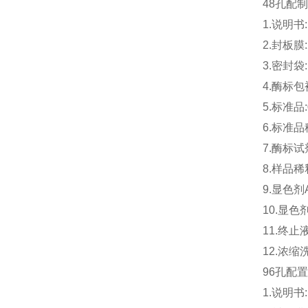
48孔配
1.说明书
2.封板膜
3.密封袋
4
.
酶标包
5.标准品:
6.标准品稀
7.酶标试剂
8.样品稀释
9.显色剂
10
.
显色
11
.
终止
12.浓缩
96孔配
1.说明书