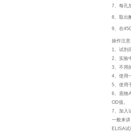
7、每孔
8、取出
9、在4
操作注意
1、
试剂
2、
实验
3、
不用
4、
使用
5、
使用
6、
底物
OD值。
7、加入
一般来讲
ELIS