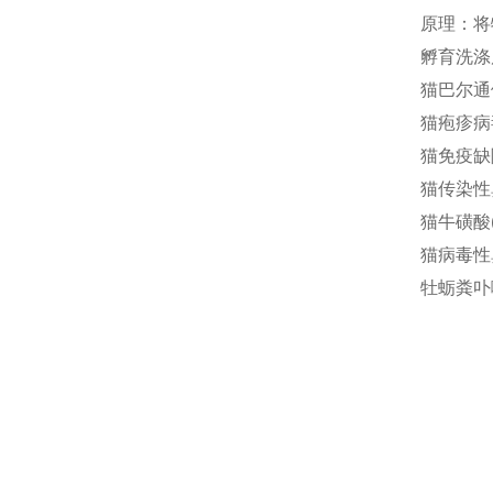
原理：将
孵育洗涤
猫巴尔通体(
猫疱疹病毒
猫免疫缺陷
猫传染性鼻
猫牛磺酸(T
猫病毒性鼻
牡蛎粪卟啉