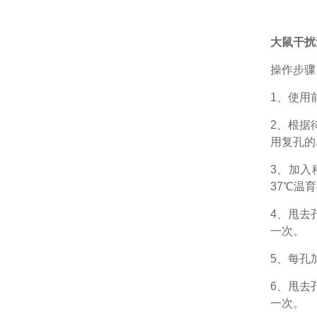
大鼠干扰素α
操作步骤
1、
使用
2、根据
用复孔的
3、加入
37℃温育
4、甩去
一次。
5、每孔
6、甩去
一次。