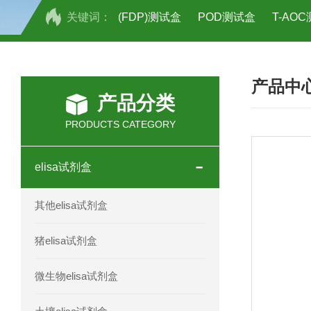
关键词：
(FDP)测试盒
POD测试盒
T-AO
H2O2测试盒
植物脱氢酶(SDHA)测
产品中
人全式钴氨素2(HTSB2)elisa试剂盒现
产品分类
人鞘脂(SPH)elisa试剂盒现货速发
PRODUCTS CATEGORY
人抗卵巢抗体(Anti-OV Ab)elisa试剂盒
elisa试剂盒
人蓝氏贾第虫(GL)elisa试剂盒厂家直销
其他elisa试剂盒
人膳食纤维(TDF)elisa试剂盒现货
猪elisa试剂盒
人疱疹病毒-6型感染(HHV-6)elisa试剂
微生物elisa试剂盒
人囊尾蚴病抗体(CC Ab)elisa试剂盒