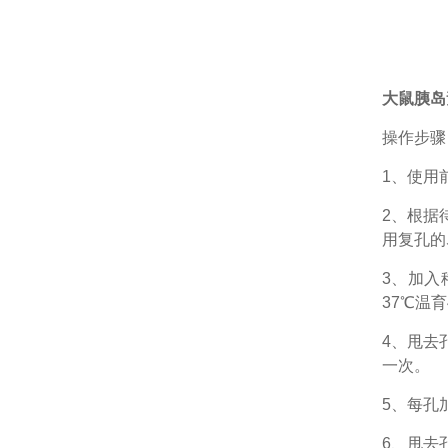
大鼠胰岛素
操作步骤
1、
使用
2、根据
用复孔的
3、加入
37℃温育
4、甩去
一次。
5、每孔
6、甩去