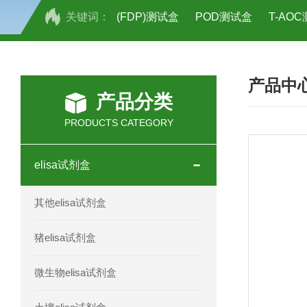
关键词：
(FDP)测试盒
POD测试盒
T-AO
H2O2测试盒
植物脱氢酶(SDHA)测
产品中
人全式钴氨素2(HTSB2)elisa试剂盒现
产品分类
人鞘脂(SPH)elisa试剂盒现货速发
PRODUCTS CATEGORY
人抗卵巢抗体(Anti-OV Ab)elisa试剂盒
elisa试剂盒
人蓝氏贾第虫(GL)elisa试剂盒厂家直销
其他elisa试剂盒
人膳食纤维(TDF)elisa试剂盒现货
猪elisa试剂盒
人疱疹病毒-6型感染(HHV-6)elisa试剂
微生物elisa试剂盒
人囊尾蚴病抗体(CC Ab)elisa试剂盒