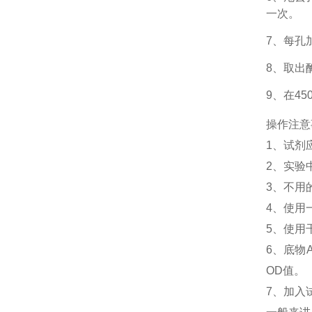
一次。
7、每孔
8、取出
9、在4
操作注意
1、
试剂
2、
实验
3、
不用
4、
使用
5、
使用
6、
底物
OD值。
7、加入