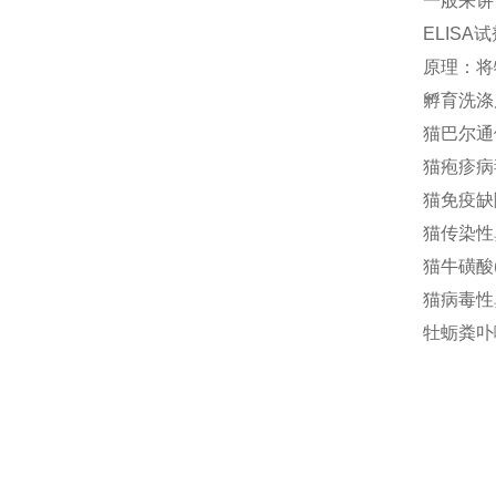
一般来讲
ELIS
原理：将
孵育洗涤
猫巴尔通体(
猫疱疹病毒
猫免疫缺陷
猫传染性鼻
猫牛磺酸(T
猫病毒性鼻
牡蛎粪卟啉