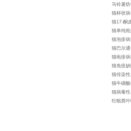
马铃薯纺锤
猫杯状病毒
猫17-酮
猫单纯疱疹
猫泡疹病毒
猫巴尔通体(
猫疱疹病毒
猫免疫缺陷
猫传染性鼻
猫牛磺酸(T
猫病毒性鼻
牡蛎粪卟啉