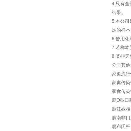
4.只有
结果。
5.本公
足的样本
6.使用
7.若样
8.某些
公司其他
家禽流行性
家禽传染性
家禽传染性
鹿O型口蹄
鹿妊娠相关
鹿南非口蹄
鹿布氏杆菌抗