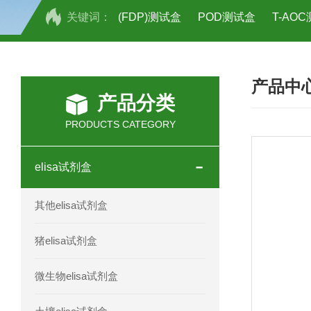
关键词：
(FDP)测试盒
POD测试盒
T-AO
H2O2测试盒
植物脱氢酶(SDHA)测
产品中
人全式钴氨素2(HTSB2)elisa试剂盒现
产品分类
人鞘脂(SPH)elisa试剂盒现货速发
PRODUCTS CATEGORY
人抗卵巢抗体(Anti-OV Ab)elisa试剂盒
elisa试剂盒
人蓝氏贾第虫(GL)elisa试剂盒厂家直销
其他elisa试剂盒
人膳食纤维(TDF)elisa试剂盒现货
猪elisa试剂盒
人疱疹病毒-6型感染(HHV-6)elisa试剂
微生物elisa试剂盒
人囊尾蚴病抗体(CC Ab)elisa试剂盒