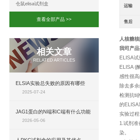
仓鼠elisa试剂盒
运输
查看全部产品 >>
售后
人核糖核酸
我司产品
相关文章
ELISA
RELATED ARTICLES
ELIS
感性很高
ELSIA实验总失败的原因有哪些
除去多余
2025-07-24
检测抗t
的ELIS
JAG1蛋白的N端和C端有什么功能
实验过程
2026-05-06
1.试剂
染。