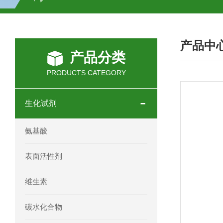
H2O2测试盒
植物脱氢酶(SDHA)测
产品中
人全式钴氨素2(HTSB2)elisa试剂盒现
产品分类
人鞘脂(SPH)elisa试剂盒现货速发
PRODUCTS CATEGORY
人抗卵巢抗体(Anti-OV Ab)elisa试剂盒
生化试剂
人蓝氏贾第虫(GL)elisa试剂盒厂家直销
氨基酸
人膳食纤维(TDF)elisa试剂盒现货
表面活性剂
人疱疹病毒-6型感染(HHV-6)elisa试剂
维生素
人囊尾蚴病抗体(CC Ab)elisa试剂盒
碳水化合物
人胰腺衍生因子(PANDER)elisa试剂