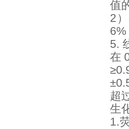
值
2
6%
5.
在0
≥0
±0
超过
生
1