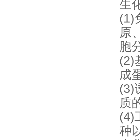
生
(
原
胞
(
成
(
质
(
种