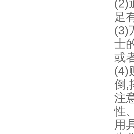
(
足
(
士
或
(
倒
注
性
用