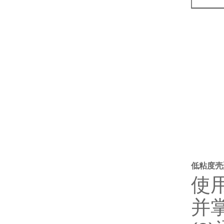
低粘度壳
使
并