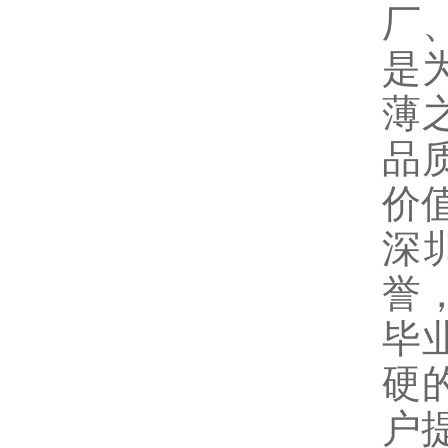
厂
是
薄
品
价
深
誉
毕
硬
户