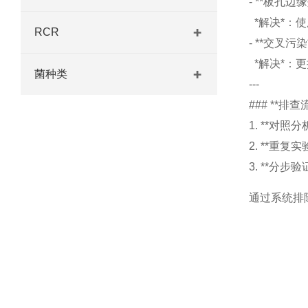
- **板孔
*解决*：
RCR
- **交叉
*解决*：
菌种类
---
### **排查
1. **对
2. **重
3. **分
通过系统排