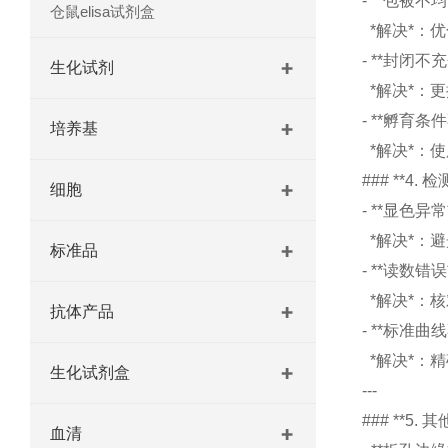
- **包被
仓鼠elisa试剂盒
*解决*：优
- **封闭
生化试剂
*解决*：
- **孵育
培养基
*解决*：
### **4. 
细胞
- **显色
*解决*：避
标准品
- **读数
*解决*：
抗体产品
- **标准
*解决*：
生化试剂盒
---
### **5. 
血清