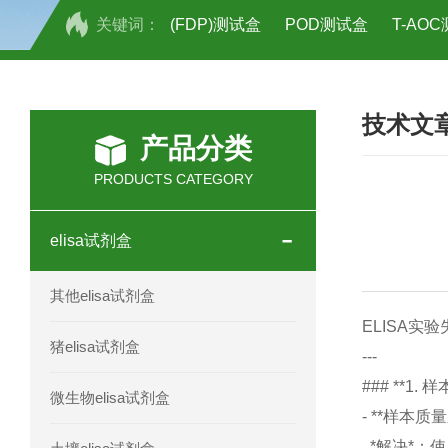
关键词：
(FDP)测试盒
POD测试盒
T-AO
H2O2测试盒
植物脱氢酶(SDHA)测
技术文
人全式钴氨素2(HTSB2)elisa试剂盒现
产品分类
人鞘脂(SPH)elisa试剂盒现货速发
PRODUCTS CATEGORY
人抗卵巢抗体(Anti-OV Ab)elisa试剂盒
elisa试剂盒
人蓝氏贾第虫(GL)elisa试剂盒厂家直销
其他elisa试剂盒
人膳食纤维(TDF)elisa试剂盒现货
ELISA
猪elisa试剂盒
---
人疱疹病毒-6型感染(HHV-6)elisa试剂
### **1. 
微生物elisa试剂盒
- **样本
人囊尾蚴病抗体(CC Ab)elisa试剂盒
*解决*：