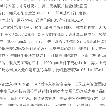
 mL培养基，培养过夜）。第二天换液并检查细胞密度。
传代：如果细胞密度达80%-90%，即可进行传代培养。
培养上清，用不含钙、镁离子的PBS润洗细胞1-2次。
 mL消化液培养瓶中，使消化液浸润所有细胞，将培养瓶置于37℃
胞消化情况，若细胞大部分变圆并脱落，迅速拿回操作台，轻敲几
，1000 rpm离心5 min，弃去上清液，补加1-2 mL培养液后吹
胞悬液按1:2比例分到新的含8 mL培养基的新皿中或者瓶中，置
冻存：待细胞生长状态良好时，可进行细胞冻存。下面 T25 瓶为
细胞，装入无菌离心管中，1000 rpm条件下离心4 min，弃去
细胞数量加入无血清细胞冻存液，使细胞密度5×106~1×107/
存管放入-80℃冰箱，24 h后转入液氮灌储存。记录冻存管位置
生物信息科技有限公司经过数年的努力发展已迅速成为集产品研
平台，成熟的抗原、抗体研发系统，熟练掌握各种酶联技术，结
性，同时又具有竞争力的价格。 公司主营ELISA试剂盒，目