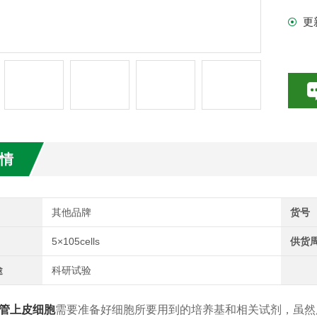
更
试剂盒
情
其他品牌
货号
5×105cells
供货
途
科研试验
管上皮细胞
需要准备好细胞所要用到的培养基和相关试剂，虽然