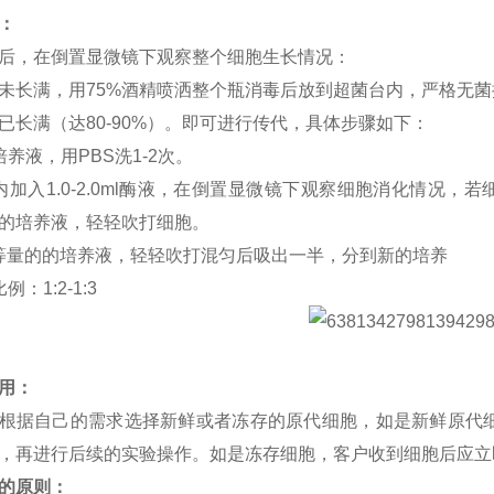
：
后，在倒置显微镜下观察整个细胞生长情况：
未长满，用
75%酒精喷洒整个瓶消毒后放到超菌台内，严格无菌
已长满（达
80-90%）。即可进行传代，具体步骤如下：
培养液，用PBS洗1-2次。
内加入1.0-2.0ml酶液，在倒置显微镜下观察细胞消化情况，
清的培养液，轻轻吹打细胞。
等量的的培养液，轻轻吹打混匀后吸出一半，分到新的培养
：1:2-1:3
用：
根据自己的需求选择新鲜或者冻存的原代细胞，如是新鲜原代
3h，再进行后续的实验操作。如是冻存细胞，客户收到细胞后应立
的原则：