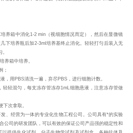
培养箱中消化1-2 min（视细胞情况而定），然后在显微镜
下培养瓶后加2-3ml培养基终止消化。轻轻打匀后装入无
匀。
于培养箱中培养。
例；
上清液，用PBS清洗一遍，弃尽PBS，进行细胞计数。
mL，轻轻混匀，每支冻存管冻存1mL细胞悬液，注意冻存管做
以便下次拿取。
发、经营为一体的专业化生物工程公司。公司具有*的实验
合公司的研发团队，可以有效的保证公司产品强的稳定性和
前可以提供生化试剂、分子生物学试剂及试剂盒，各种抗体及