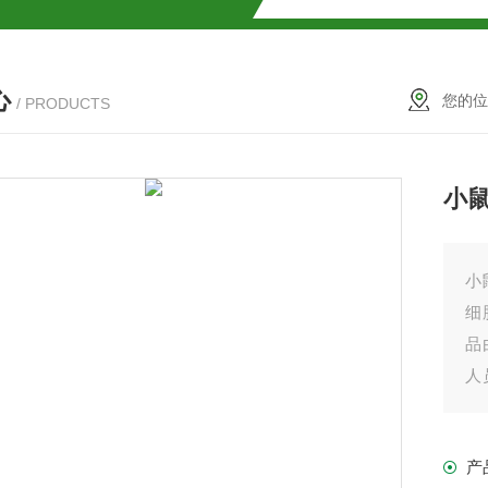
试盒厂家
小鼠CALP试剂盒
心
货
您的位
/ PRODUCTS
小
现货
小
细
品
盒
人
购
免费代测
产
盒现货