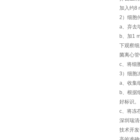
加入约8
2）细胞
a、弃去
b、加1
下观察细
菌离心管中
c、将细
3）细胞
a、收集
b、根据
好标识。
c、将冻
深圳瑞清
技术开发
高的准确