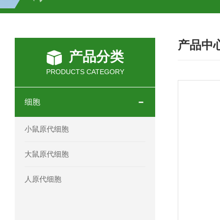
H2O2测试盒
植物脱氢酶(SDHA)测
产品中
人全式钴氨素2(HTSB2)elisa试剂盒现
产品分类
人鞘脂(SPH)elisa试剂盒现货速发
PRODUCTS CATEGORY
人抗卵巢抗体(Anti-OV Ab)elisa试剂盒
细胞
人蓝氏贾第虫(GL)elisa试剂盒厂家直销
小鼠原代细胞
人膳食纤维(TDF)elisa试剂盒现货
大鼠原代细胞
人疱疹病毒-6型感染(HHV-6)elisa试剂
人原代细胞
人囊尾蚴病抗体(CC Ab)elisa试剂盒
人胰腺衍生因子(PANDER)elisa试剂