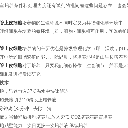
室培养条件和处理力度还有试剂的批间差这些问题存在，也会
管上皮细胞
培养物的生理环境不同时定义为其物理化学环境中，
理解细胞在培养的微环境（即，细胞 - 细胞相互作用，气体的
。
管上皮细胞
培养物的主要优点是操纵物理化学（即，温度，pH，
其中所述细胞繁殖的能力。除温度，将培养环境是由生长培养基
管上皮细胞
对于培养，只要我们细心操作，注意细节，并不是大
细胞及进行后续研究。
技术：
胞，迅速放入37℃温水中快速解冻
细胞悬液,并加10倍以上培养液
r/分钟离心5分钟，去除上清
液适当稀释后接种培养瓶,放入37℃ CO2培养箱静置培养
检细胞贴壁能力，次日更换一次培养液,继续培养