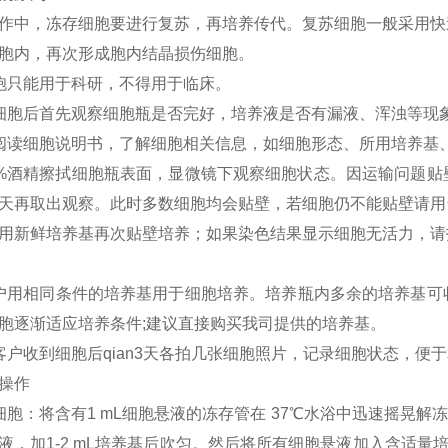
作中，冻存细胞要进行复苏，再培养传代。复苏细胞一般采用快
胞内，再次形成胞内结晶损伤细胞。
胞只能用于科研，不得用于临床。
细胞后首先观察细胞瓶是否完好，培养液是否有漏液、浑浊等现
阅读细胞说明书，了解细胞相关信息，如细胞形态、所用培养基
5%酒精擦拭细胞瓶表面，显微镜下观察细胞状态。因运输问题
天再取出观察。此时多数细胞均会贴壁，若细胞仍不能贴壁请用
用新鲜培养基再次贴壁培养；如果染色结果显示细胞无活力，请
户用相同条件的培养基用于细胞培养。培养瓶内多余的培养基可
胞逐渐适应培养条件;建议直接购买我司提供的培养基。
客户收到细胞后qian3天各拍几张细胞照片，记录细胞状态，便
操作
细胞：
将含有
1 mL细胞悬液的冻存管在 37℃水浴中迅速摇晃解冻，
液，加1-2 mL培养基后吹匀。然后将所有细胞悬液加入含适量