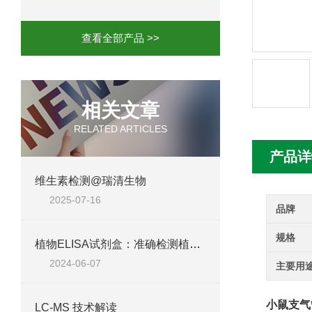
人髓系细胞触发受体-1(TREM-1)elisa
查看全部产品 >>
相关文章
RELATED ARTICLES
产品详
维生素检测@瑞清生物
2025-07-16
品牌
规格
植物ELISA试剂盒：准确检测植物激素与抗体
2024-06-07
主要用
小鼠支气
LC-MS 技术解读