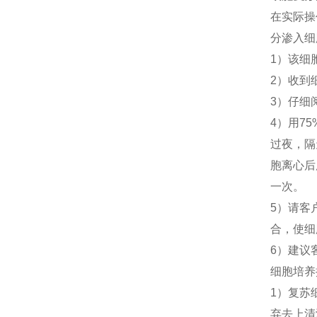
在实际操
分渗入细
1）该细
2）收到
3）仔细
4）用7
过夜，隔
胞离心后
一次。
5）请客
合，使细
6）建议
细胞培养
1）复苏
弃去上清