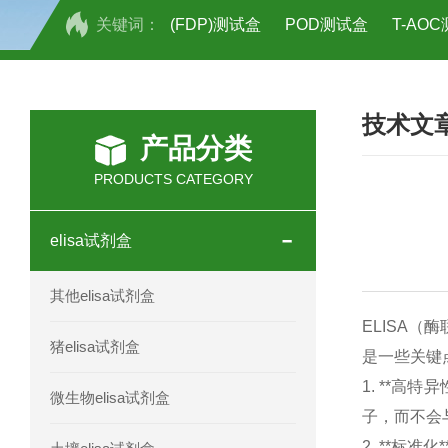
关键词：
(FDP)测试盒
POD测试盒
T-AO
H2O2测试盒
植物脱氢酶(SDHA)测
技术文
人全式钴氨素2(HTSB2)elisa试剂盒现
产品分类
人鞘脂(SPH)elisa试剂盒现货速发
PRODUCTS CATEGORY
人抗卵巢抗体(Anti-OV Ab)elisa试剂盒
elisa试剂盒
人蓝氏贾第虫(GL)elisa试剂盒厂家直销
其他elisa试剂盒
人膳食纤维(TDF)elisa试剂盒现货
ELISA
猪elisa试剂盒
是一些关键
人疱疹病毒-6型感染(HHV-6)elisa试剂
1. **
微生物elisa试剂盒
子，而不会
人囊尾蚴病抗体(CC Ab)elisa试剂盒
2. **