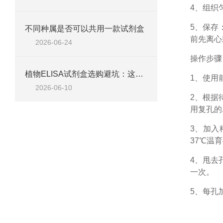
4、组织
5、保存
不同种属是否可以共用一款试剂盒
前先离心
2026-06-24
操作步骤
植物ELISA试剂盒选购避坑：这五个参数不达标，数据全白测
1、
使用
2026-06-10
2、根据
用复孔的
3、加入
37℃温育
4、甩去
一次。
5、每孔