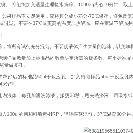
匀浆：将组织加入适量生理盐水捣碎。1000×g离心10分钟，取
：如果样品不立即使用，应将其分成小部分-70℃保存，避免反
或过滤。不要在37℃或更高的温度加热解冻。应在室温下解冻
：
前，将所有试剂充分混匀。不要使液体产生大量的泡沫，以免加
待测样品数量加上标准品的数量决定所需的板条数。每个标准品
尽量做复孔。
稀释好后的标准品50ul于反应孔、加入待测样品50ul于反应
45分钟。
孔内液体，每孔加满洗涤液，振荡30秒，甩去洗涤液，用吸水
加入100ul的亲和链酶素-HRP，轻轻振荡混匀，37℃温育30分钟