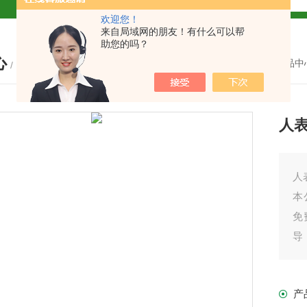
欢迎您！
试盒厂家
小鼠CALP试剂盒
来自局域网的朋友！有什么可以帮
助您的吗？
心
货
您的位置：
首页
-
产品中
/ PRODUCTS
人表
现货
人
本
免
盒
导
之
免费代测
产
盒现货