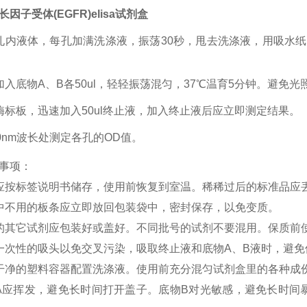
因子受体(EGFR)elisa试剂盒
孔内液体，每孔加满洗涤液，振荡30秒，甩去洗涤液，用吸水
加入底物A、B各50ul，轻轻振荡混匀，37℃温育5分钟。避免光
酶标板，迅速加入50ul终止液，加入终止液后应立即测定结果。
50nm波长处测定各孔的OD值。
事项：
应按标签说明书储存，使用前恢复到室温。稀稀过后的标准品应
中不用的板条应立即放回包装袋中，密封保存，以免变质。
的其它试剂应包装好或盖好。不同批号的试剂不要混用。保质前
一次性的吸头以免交叉污染，吸取终止液和底物
A、B液时，避
干净的塑料容器配置洗涤液。使用前充分混匀试剂盒里的各种成
A应挥发，避免长时间打开盖子。底物B对光敏感，避免长时间