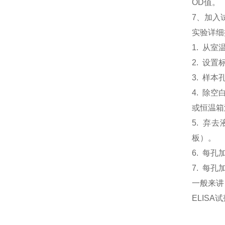
OD值。
7、加入
实验详细
1. 从
2. 设
3. 样本
4. 除
或恒温箱温
5. 弃
板）。
6. 每孔
7. 每孔
一般来讲
ELIS