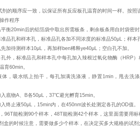
试剂的顺序应一致，以保证所有反应板孔温育的时间一样。按照
操作程序
室温平衡20min后的铝箔袋中取出所需板条，剩余板条用自封袋密封
置标准品孔和样本孔，标准品孔各加不同浓度的标准品50μL；样本孔
孔先加待测样本10μL，再加样ben稀释ye40μL；空白孔不加。
空白孔外，标准品孔和样本孔中每孔加入辣根过氧化物酶（HRP）
育60min。
去液体，吸水纸上拍干，每孔加满洗涤液，静置1min，甩去
加入底物A、B各50μL，37℃避光孵育15min。
加入终止液50μL，15min内，在450nm波长处测定各孔的OD值。
，
96T能检测90个样本，48T能检测42个样本，这里面需要
A试剂盒的时候注意，需要做多少个样本，在决定买多大规格的试