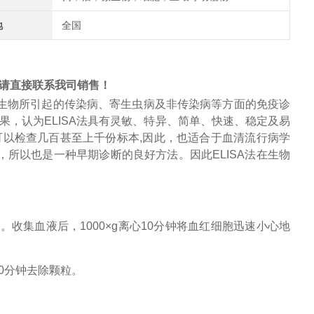
地
全国
请直接联系我司销售！
生物所引起的传染病、寄生虫病及非传染病等方面的免疫诊
果，认为
ELISA
法具有灵敏、特异、简单、快速、稳定及易
可以检查几百甚至上千份标本
,
因此，也适合于
血清流行病学
，所以也是一种早期诊断的良好方法。因此
ELISA
法在生物
管。收集血液后，
1000×g离心10分钟将
血红细胞
迅速小心地
心30分钟去除颗粒。