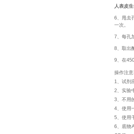
人表皮生长
6、甩去
一次。
7、每孔
8、取出
9、在4
操作注意
1、
试剂
2、
实验
3、
不用
4、
使用
5、
使用
6、
底物