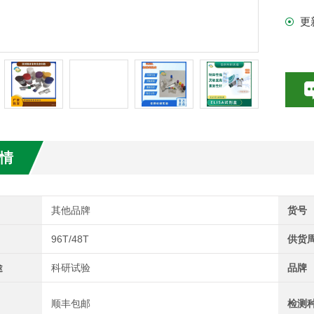
更
试剂盒
情
其他品牌
货号
96T/48T
供货
途
科研试验
品牌
顺丰包邮
检测