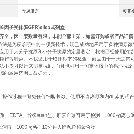
专属服务
可售
因子受体(EGFR)elisa试剂盒
齐全，因上架数量有限，未能全部上架，如需订购或者产品详情
A
法是免疫诊断中的一项新技术，现已成功地应用于多种病原微
应用于大分子抗原和小分子抗原的定量测定，根据已经使用的结
操作等特点。不仅适用于临床标本的检查，而且由于一天之内
法不仅可以用来测定
抗
ti
，而且也可用于测定体液中的循环抗原
域的应用范围日益扩大，
：操作过程中避免任何细胞刺激。使用不含热原和内
du
素的试
浆：EDTA、柠檬
suan
盐、肝素血浆可用于检测。
1000×g离
上清液：1000×g离心10分钟去除颗粒和聚合物。