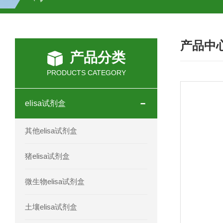
H2O2测试盒
植物脱氢酶(SDHA)测
产品中
人全式钴氨素2(HTSB2)elisa试剂盒现
产品分类
人鞘脂(SPH)elisa试剂盒现货速发
PRODUCTS CATEGORY
人抗卵巢抗体(Anti-OV Ab)elisa试剂盒
elisa试剂盒
人蓝氏贾第虫(GL)elisa试剂盒厂家直销
其他elisa试剂盒
人膳食纤维(TDF)elisa试剂盒现货
猪elisa试剂盒
人疱疹病毒-6型感染(HHV-6)elisa试剂
微生物elisa试剂盒
人囊尾蚴病抗体(CC Ab)elisa试剂盒
土壤elisa试剂盒
人胰腺衍生因子(PANDER)elisa试剂