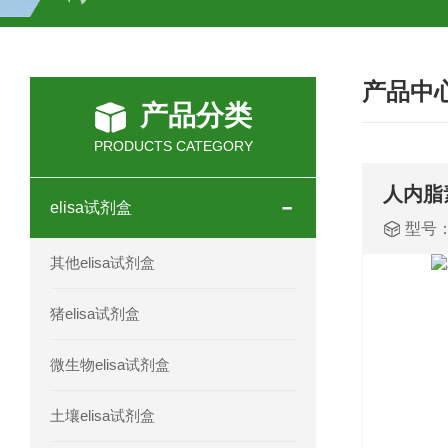
H2O2测试盒
植物脱氢酶(SDHA)测
产品中
人全式钴氨素2(HTSB2)elisa试剂盒现
产品分类
人鞘脂(SPH)elisa试剂盒现货速发
PRODUCTS CATEGORY
人抗卵巢抗体(Anti-OV Ab)elisa试剂盒
人内脂素
elisa试剂盒
型号
人蓝氏贾第虫(GL)elisa试剂盒厂家直销
其他elisa试剂盒
人膳食纤维(TDF)elisa试剂盒现货
猪elisa试剂盒
人疱疹病毒-6型感染(HHV-6)elisa试剂
微生物elisa试剂盒
人囊尾蚴病抗体(CC Ab)elisa试剂盒
土壤elisa试剂盒
人胰腺衍生因子(PANDER)elisa试剂