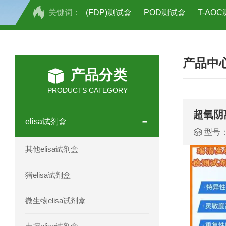
关键词：
(FDP)测试盒
POD测试盒
T-AO
H2O2测试盒
植物脱氢酶(SDHA)测
产品中
人全式钴氨素2(HTSB2)elisa试剂盒现
产品分类
人鞘脂(SPH)elisa试剂盒现货速发
PRODUCTS CATEGORY
人抗卵巢抗体(Anti-OV Ab)elisa试剂盒
超氧阴
elisa试剂盒
型号
人蓝氏贾第虫(GL)elisa试剂盒厂家直销
其他elisa试剂盒
人膳食纤维(TDF)elisa试剂盒现货
猪elisa试剂盒
人疱疹病毒-6型感染(HHV-6)elisa试剂
微生物elisa试剂盒
人囊尾蚴病抗体(CC Ab)elisa试剂盒