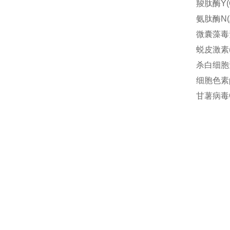
羧肽酶Y(
氨肽酶N(
微囊藻毒素
蜕皮激素(E
杀白细胞素
细胞色素p
甘薯病毒G