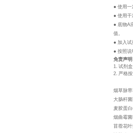
●
使用一
●
使用干
●
底物
A
值。
●
加入试
●
按照说
免责声明
1.
试剂盒
2.
严格按
烟草脉带花
大肠杆菌菌体
麦胶蛋白(g
烟曲霉菌Ig
苜蓿花叶病