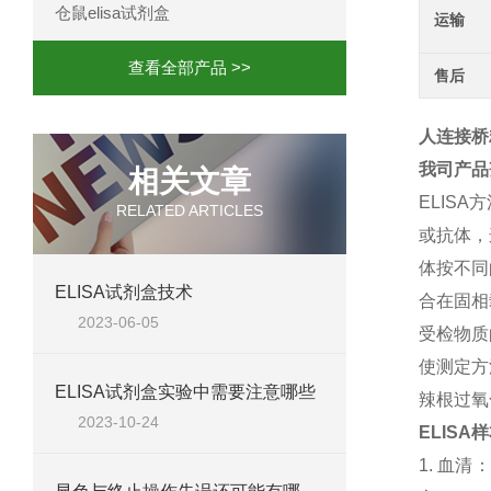
仓鼠elisa试剂盒
运输
查看全部产品 >>
售后
人连接桥粒
我司产品
相关文章
ELISA
方
RELATED ARTICLES
或抗体，
体按不同
ELISA试剂盒技术
合在固相
2023-06-05
受检物质
使测定方
ELISA试剂盒实验中需要注意哪些
辣根过氧
2023-10-24
ELISA
样
1.
血清