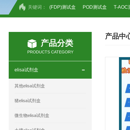
关键词：
(FDP)测试盒
POD测试盒
T-AO
H2O2测试盒
植物脱氢酶(SDHA)测
产品中
人全式钴氨素2(HTSB2)elisa试剂盒现
产品分类
人鞘脂(SPH)elisa试剂盒现货速发
PRODUCTS CATEGORY
人抗卵巢抗体(Anti-OV Ab)elisa试剂盒
elisa试剂盒
人蓝氏贾第虫(GL)elisa试剂盒厂家直销
其他elisa试剂盒
人膳食纤维(TDF)elisa试剂盒现货
猪elisa试剂盒
人疱疹病毒-6型感染(HHV-6)elisa试剂
微生物elisa试剂盒
人囊尾蚴病抗体(CC Ab)elisa试剂盒