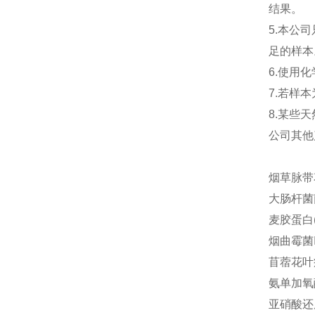
结果。
5.本公
足的样本
6.使用
7.若样
8.某些
公司其他
烟草脉带花
大肠杆菌菌体
麦胶蛋白(g
烟曲霉菌Ig
苜蓿花叶病
氨单加氧酶
亚硝酸还原