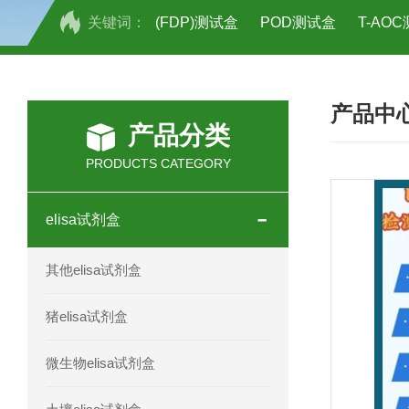
关键词：
(FDP)测试盒
POD测试盒
T-AO
H2O2测试盒
植物脱氢酶(SDHA)测
产品中
人全式钴氨素2(HTSB2)elisa试剂盒现
产品分类
人鞘脂(SPH)elisa试剂盒现货速发
PRODUCTS CATEGORY
人抗卵巢抗体(Anti-OV Ab)elisa试剂盒
elisa试剂盒
人蓝氏贾第虫(GL)elisa试剂盒厂家直销
其他elisa试剂盒
人膳食纤维(TDF)elisa试剂盒现货
猪elisa试剂盒
人疱疹病毒-6型感染(HHV-6)elisa试剂
微生物elisa试剂盒
人囊尾蚴病抗体(CC Ab)elisa试剂盒