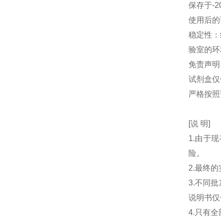
保存于-2
使用后的
稳定性：
验室的环
免责声明
试剂盒仅
严格按照
[说 明]
1.由于
险。
2.最终
3.不同
说明书仅
4.只有