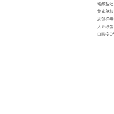
硝酸盐还原
黄素单核苷
志贺样毒素
大豆球蛋白(
口蹄疫O型