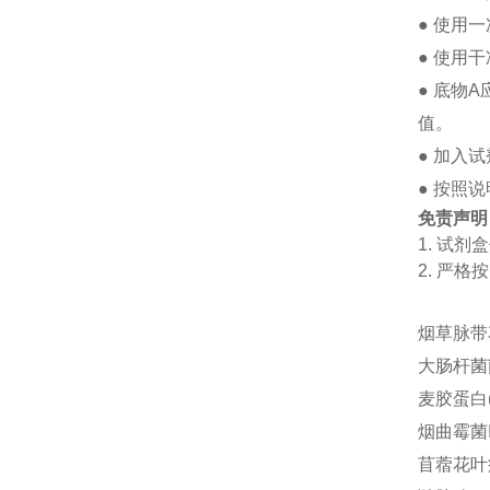
●
使用一
●
使用干
●
底物
A
值。
●
加入试
●
按照说
免责声明
1.
试剂盒
2.
严格按
烟草脉带花
大肠杆菌菌体
麦胶蛋白(g
烟曲霉菌Ig
苜蓿花叶病