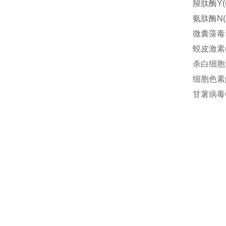
羧肽酶Y(
氨肽酶N(
微囊藻毒素
蜕皮激素(E
杀白细胞素
细胞色素p
甘薯病毒G