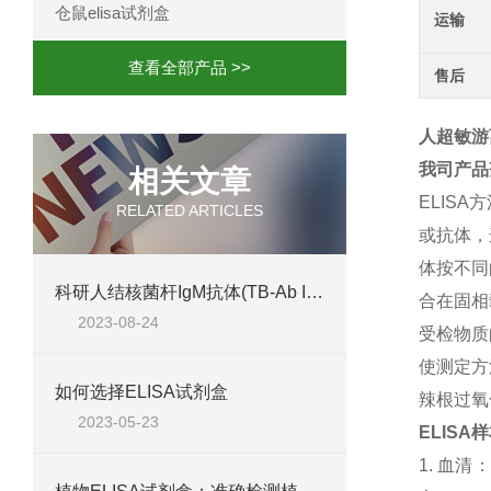
仓鼠elisa试剂盒
运输
查看全部产品 >>
售后
人超敏游离
我司产品
相关文章
ELISA
方
RELATED ARTICLES
或抗体，
体按不同
科研人结核菌杆IgM抗体(TB-Ab IgM) ELISA试剂盒@免费代测
合在固相
2023-08-24
受检物质
使测定方
如何选择ELISA试剂盒
辣根过氧
2023-05-23
ELISA
样
1.
血清