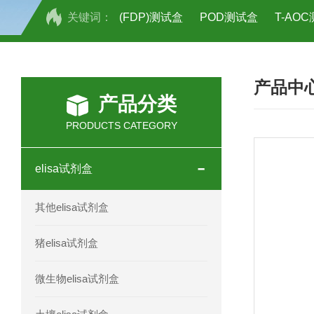
关键词：
(FDP)测试盒
POD测试盒
T-AO
H2O2测试盒
植物脱氢酶(SDHA)测
产品中
人全式钴氨素2(HTSB2)elisa试剂盒现
产品分类
人鞘脂(SPH)elisa试剂盒现货速发
PRODUCTS CATEGORY
人抗卵巢抗体(Anti-OV Ab)elisa试剂盒
elisa试剂盒
人蓝氏贾第虫(GL)elisa试剂盒厂家直销
其他elisa试剂盒
人膳食纤维(TDF)elisa试剂盒现货
猪elisa试剂盒
人疱疹病毒-6型感染(HHV-6)elisa试剂
微生物elisa试剂盒
人囊尾蚴病抗体(CC Ab)elisa试剂盒