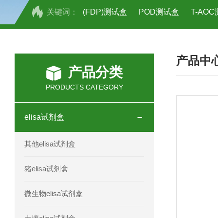
关键词：
(FDP)测试盒
POD测试盒
T-AO
H2O2测试盒
植物脱氢酶(SDHA)测
产品中
人全式钴氨素2(HTSB2)elisa试剂盒现
产品分类
人鞘脂(SPH)elisa试剂盒现货速发
PRODUCTS CATEGORY
人抗卵巢抗体(Anti-OV Ab)elisa试剂盒
elisa试剂盒
人蓝氏贾第虫(GL)elisa试剂盒厂家直销
其他elisa试剂盒
人膳食纤维(TDF)elisa试剂盒现货
猪elisa试剂盒
人疱疹病毒-6型感染(HHV-6)elisa试剂
微生物elisa试剂盒
人囊尾蚴病抗体(CC Ab)elisa试剂盒