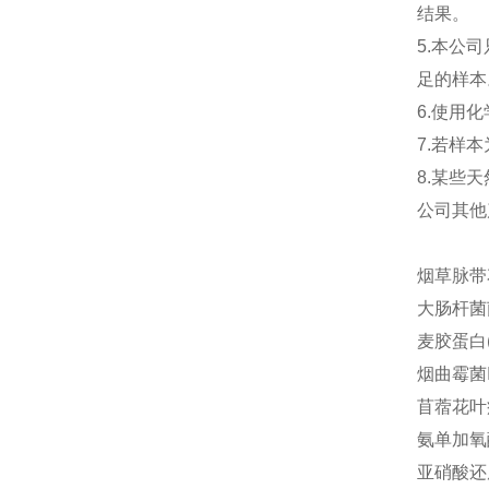
结果。
5.本公
足的样本
6.使用
7.若样
8.某些
公司其他
烟草脉带花
大肠杆菌菌体
麦胶蛋白(g
烟曲霉菌Ig
苜蓿花叶病
氨单加氧酶
亚硝酸还原