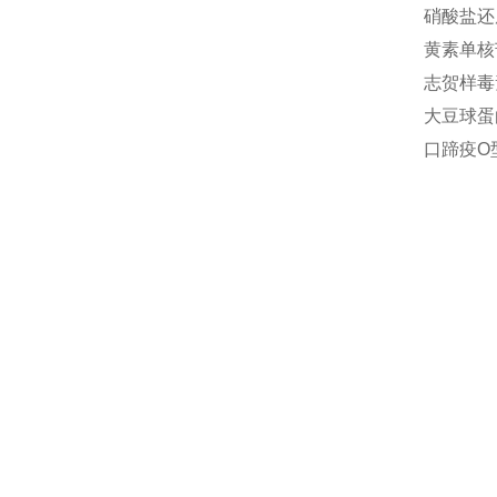
硝酸盐还原
黄素单核苷
志贺样毒素
大豆球蛋白(
口蹄疫O型