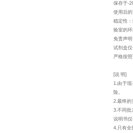
保存于-2
使用后的
稳定性：
验室的环
免责声明
试剂盒仅
严格按照
[说 明]
1.由于
险。
2.最终
3.不同
说明书仅
4.只有