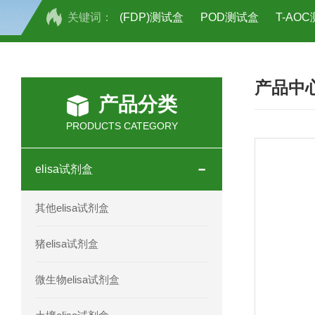
关键词：
(FDP)测试盒
POD测试盒
T-AO
H2O2测试盒
植物脱氢酶(SDHA)测
产品中
人全式钴氨素2(HTSB2)elisa试剂盒现
产品分类
人鞘脂(SPH)elisa试剂盒现货速发
PRODUCTS CATEGORY
人抗卵巢抗体(Anti-OV Ab)elisa试剂盒
elisa试剂盒
人蓝氏贾第虫(GL)elisa试剂盒厂家直销
其他elisa试剂盒
人膳食纤维(TDF)elisa试剂盒现货
猪elisa试剂盒
人疱疹病毒-6型感染(HHV-6)elisa试剂
微生物elisa试剂盒
人囊尾蚴病抗体(CC Ab)elisa试剂盒