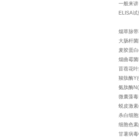
一般来讲
ELIS
烟草脉带花
大肠杆菌菌体
麦胶蛋白(g
烟曲霉菌Ig
苜蓿花叶病
羧肽酶Y(
氨肽酶N(
微囊藻毒素
蜕皮激素(E
杀白细胞素
细胞色素p
甘薯病毒G