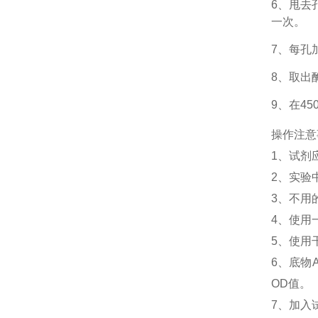
6、甩去
一次。
7、每孔
8、取出
9、在4
操作注意
1、
试剂
2、
实验
3、
不用
4、
使用
5、
使用
6、
底物
OD值。
7、加入