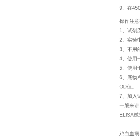
9、在4
操作注意
1、
试剂
2、
实验
3、
不用
4、
使用
5、
使用
6、
底物
OD值。
7、加入
一般来讲
ELIS
鸡白血病A