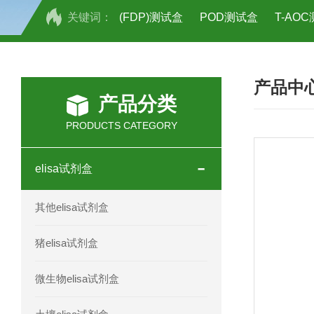
关键词：
(FDP)测试盒
POD测试盒
T-AO
H2O2测试盒
植物脱氢酶(SDHA)测
产品中
人全式钴氨素2(HTSB2)elisa试剂盒现
产品分类
人鞘脂(SPH)elisa试剂盒现货速发
PRODUCTS CATEGORY
人抗卵巢抗体(Anti-OV Ab)elisa试剂盒
elisa试剂盒
人蓝氏贾第虫(GL)elisa试剂盒厂家直销
其他elisa试剂盒
人膳食纤维(TDF)elisa试剂盒现货
猪elisa试剂盒
人疱疹病毒-6型感染(HHV-6)elisa试剂
微生物elisa试剂盒
人囊尾蚴病抗体(CC Ab)elisa试剂盒