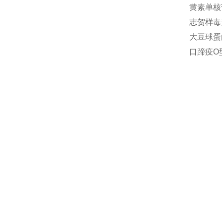
黄素单核苷
志贺样毒素
大豆球蛋白(
口蹄疫O型