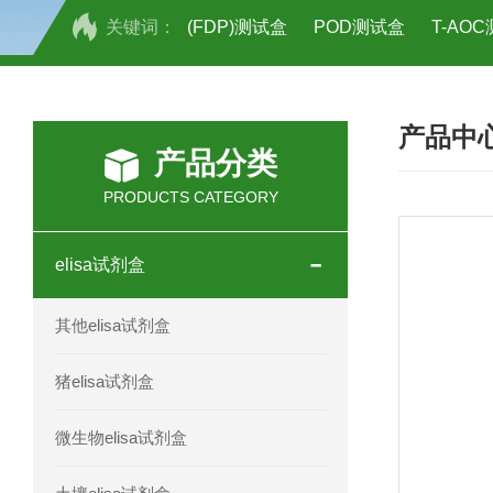
关键词：
(FDP)测试盒
POD测试盒
T-AO
H2O2测试盒
植物脱氢酶(SDHA)测
产品中
人全式钴氨素2(HTSB2)elisa试剂盒现
产品分类
人鞘脂(SPH)elisa试剂盒现货速发
PRODUCTS CATEGORY
人抗卵巢抗体(Anti-OV Ab)elisa试剂盒
elisa试剂盒
人蓝氏贾第虫(GL)elisa试剂盒厂家直销
其他elisa试剂盒
人膳食纤维(TDF)elisa试剂盒现货
猪elisa试剂盒
人疱疹病毒-6型感染(HHV-6)elisa试剂
微生物elisa试剂盒
人囊尾蚴病抗体(CC Ab)elisa试剂盒