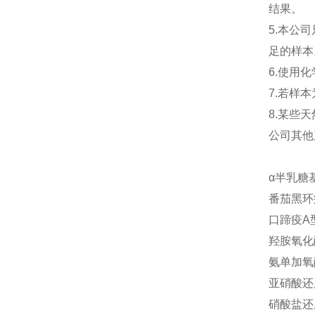
结果。
5.本公
足的样本
6.使用
7.若样
8.某些
公司其他
α半乳糖基
番茄黑环病
口蹄疫A型
羟胺氧化酶
氨单加氧酶
亚硝酸还原
硝酸盐还原