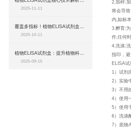
植物ELISA试剂盒核心技术解析：如何实现植物激素、蛋白等目标物的高特异性检测？
2.加样
2025-11-11
将会导致
内,如标
覆盖多指标！植物ELISA试剂盒，适配脱落酸、生长素、植保素等检测需求
3.孵育
2025-10-11
作,任何
4.洗涤
植物ELISA试剂盒：提升植物科学研究效率的关键工具
指印，避
2025-09-15
ELIS
1）试剂
2）实验
3）不用
4）使用
5）使用
6）洗涤
7）底物