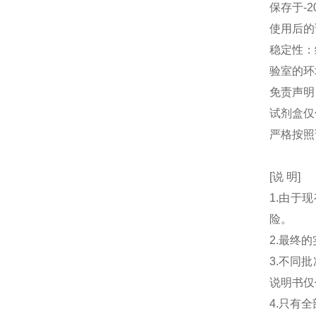
保存于-2
使用后的
稳定性：
验室的环
免责声明
试剂盒仅
严格按照
[说 明]
1.由于
险。
2.最终
3.不同
说明书仅
4.只有