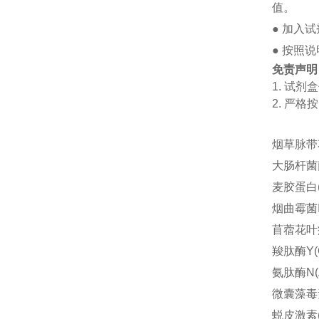
值。
●
加入试
●
按照说
免责声明
1.
试剂盒
2.
严格按
烟草脉带花
大肠杆菌菌体
麦胶蛋白(g
烟曲霉菌Ig
苜蓿花叶病
羧肽酶Y(
氨肽酶N(
微囊藻毒素
蜕皮激素(E