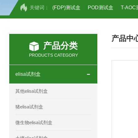
关键词：
(FDP)测试盒
POD测试盒
T-AO
H2O2测试盒
植物脱氢酶(SDHA)测
产品中
人全式钴氨素2(HTSB2)elisa试剂盒现
产品分类
人鞘脂(SPH)elisa试剂盒现货速发
PRODUCTS CATEGORY
人抗卵巢抗体(Anti-OV Ab)elisa试剂盒
elisa试剂盒
人蓝氏贾第虫(GL)elisa试剂盒厂家直销
其他elisa试剂盒
人膳食纤维(TDF)elisa试剂盒现货
猪elisa试剂盒
人疱疹病毒-6型感染(HHV-6)elisa试剂
微生物elisa试剂盒
人囊尾蚴病抗体(CC Ab)elisa试剂盒