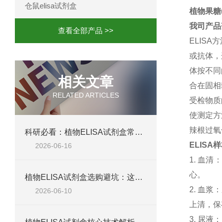
仓鼠elisa试剂盒
植物果糖(f
我司产品
查看全部产品 >>
ELISA
方
或抗体，
体按不同
相关文章
合在固相
RELATED ARTICLES
受检物质
使测定方
辣根过氧
科研必看：植物ELISA试剂盒常见失败原因，这六个问题最致命
ELISA
样
2026-06-16
1.
血清
心。
植物ELISA试剂盒选购避坑：这五个参数不达标，数据全白测
2.
血浆：
2026-06-10
上清，保
3.
尿液：