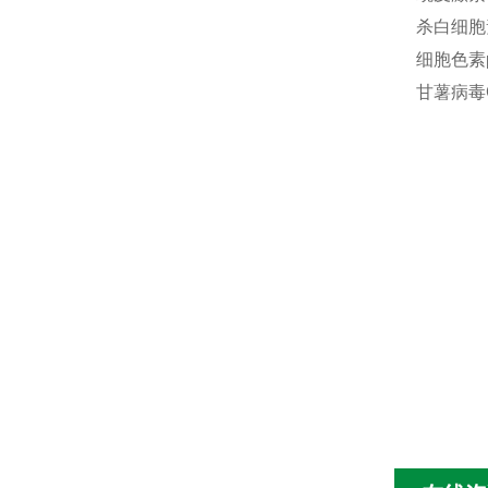
杀白细胞素
细胞色素p
甘薯病毒G