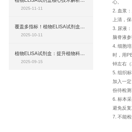
植物ELISA试剂盒核心技术解析：如何实现植物激素、蛋白等目标物的高特异性检测？
心。
2025-11-11
2.
血浆：
上清，保
覆盖多指标！植物ELISA试剂盒，适配脱落酸、生长素、植保素等检测需求
3.
尿液：
2025-10-11
脑脊液参
4.
细胞培
植物ELISA试剂盒：提升植物科学研究效率的关键工具
时，用
P
2025-09-15
钟左右（
5.
组织标
加入一定
份待检测
6.
标本采
避免反复
7.
不能检