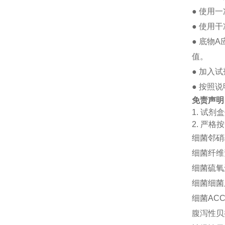
●
使用一
●
使用干
●
底物
A
值。
●
加入试
●
按照说
免责声明
1.
试剂盒
2.
严格按
细菌邻硝基
细菌纤维素
细菌硫氧还原
细菌细菌脂
细菌ACC
腹泻性贝类