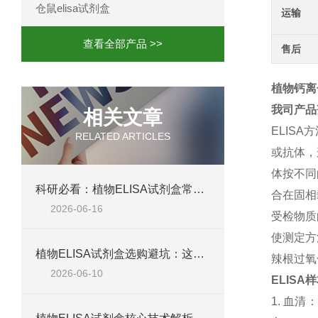
仓鼠elisa试剂盒
运输
查看全部产品 >>
售后
植物钙离子A
我司产品
相关文章
ELISA
方
RELATED ARTICLES
或抗体，
体按不同
科研必看：植物ELISA试剂盒常见失败原因，这六个问题最致命
合在固相
2026-06-16
受检物质
使测定方
植物ELISA试剂盒选购避坑：这五个参数不达标，数据全白测
辣根过氧
2026-06-10
ELISA
样
1.
血清