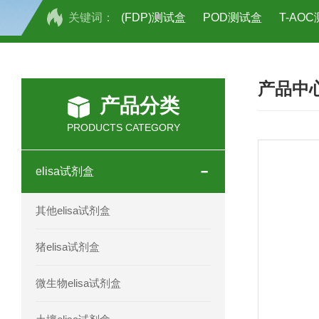
关键词：
(FDP)测试盒
POD测试盒
T-AO
H2O2测试盒
植物脱氢酶(SDHA)测
产品中
人全式钴氨素2(HTSB2)elisa试剂盒现
产品分类
人鞘脂(SPH)elisa试剂盒现货速发
PRODUCTS CATEGORY
人抗卵巢抗体(Anti-OV Ab)elisa试剂盒
elisa试剂盒
人蓝氏贾第虫(GL)elisa试剂盒厂家直销
其他elisa试剂盒
人膳食纤维(TDF)elisa试剂盒现货
猪elisa试剂盒
人疱疹病毒-6型感染(HHV-6)elisa试剂
微生物elisa试剂盒
人囊尾蚴病抗体(CC Ab)elisa试剂盒