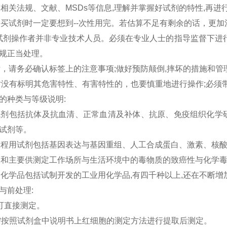
照相关法规、文献、
MSDs
等信息
,
理解并掌握好试剂的特性
,
再进
购买试剂时一定要想到
--
次性用完。若估算不足有剩余的话，更加
试剂操作者并非专业技术人员。必须在专业人士的指导监督下进
规正当处理。
后，请务必确认标签上的注意事项
;
做好预防颠倒
,
摔坏的措施和管
对没有标明其危害特性、有害特性的，也要慎重地进行操作
;
必须
的种类与等级说明
:
试剂包括抗体及抗血清、正常血清及补体、抗原、免疫组织化学
试剂等。
工程用试剂包括基因表达与基因重组、人工合成蛋白、激素、核
剂和主要供测定工作场所与生活环境中的毒物质的致癌性与化学
用化学品包括试制开发的工业用化学品
,
有四千种以上
,
还在不断增
与前处理
:
)可直接测定。
需按照试剂盒中说明书上红细胞的测定方法进行提取后测定。