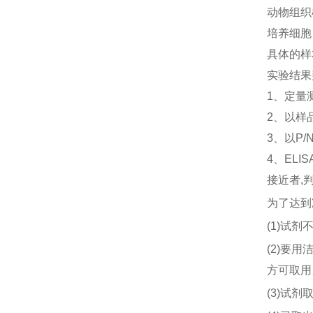
动物组织
培养细胞
具体的样
实验结果
1、定量
2、以样
3、以P/
4、EL
接近者,
为了达到
(
1
)试剂
(
2
)要用
方可取用
(
3
)试剂