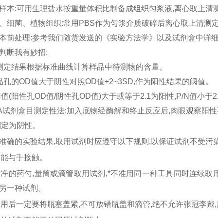
样本
:可用生理盐水按重量体积比制备成组织匀浆液,离心取上清
、细菌、植物组织
:常用PBS作为匀浆介质破碎后离心取上清测
本前处理
:参考我们随货发送的《实验方法学》以及试剂盒中详
判断我有妙招
:
测定结果根据标准曲线计算样品中待测物的含量。
品孔的OD值大于阴性对照OD值+2~3SD,作为阳性结果的阈值。
N值(阳性孔OD值/阴性孔OD值)大于或等于2.1为阳性,P/N值小于2.
ISA试剂盒目测定性法:加入底物经酶解和终止反应后,肉眼观察阳
判定为阴性。
准确的实验结果
,取用试剂时应遵守以下规则,以保证试剂不受污染
不能与手接触。
洁净的药勺,量筒或滴管取用试剂,
*
不准用同一种工具同时连续取
另一种试剂。
取用后一定要将瓶塞盖紧,不可放错瓶盖和滴管,绝不允许张冠李戴