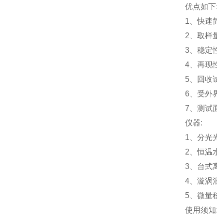
优点如下
1、快速简
2、取样
3、稳定性
4、再现
5、回收试验
6、受外
7、测试
仪器
:
1、分光光
2、恒温
3、台式
4、漩涡
5、微量
使用须知