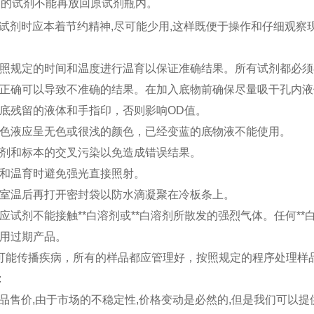
出的试剂不能再放回原试剂瓶内。
试剂时应本着节约精神
,尽可能少用,这样既便于操作和仔细观察
照规定的时间和温度进行温育以保证准确结果。所有试剂都必须
正确可以导致不准确的结果。在加入底物前确保尽量吸干孔内液
底残留的液体和手指印，否则影响
OD
值。
色液应呈无色或很浅的颜色，已经变蓝的底物液不能使用。
剂和标本的交叉污染以免造成错误结果。
和温育时避免强光直接照射。
室温后再打开密封袋以防水滴凝聚在冷板条上。
应试剂不能接触
**
白溶剂或
**
白溶剂所散发的强烈气体。任何
**
用过期产品。
可能传播疾病，所有的样品都应管理好，按照规定的程序处理样
:
品售价
,
由于市场的不稳定性
,
价格变动是必然的
,
但是我们可以提