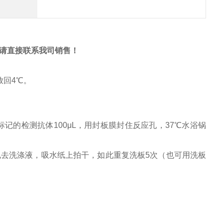
请直接联系我司销售！
放回4℃。
标记的检测
抗体
100μL，用封板膜封住反应孔，37℃水浴锅
n，甩去洗涤液，吸水纸上拍干，如此重复洗板5次（也可用洗板