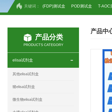
关键词：
(FDP)测试盒
POD测试盒
T-AO
H2O2测试盒
植物脱氢酶(SDHA)测
产品中
人全式钴氨素2(HTSB2)elisa试剂盒现
产品分类
人鞘脂(SPH)elisa试剂盒现货速发
PRODUCTS CATEGORY
人抗卵巢抗体(Anti-OV Ab)elisa试剂盒
elisa试剂盒
人蓝氏贾第虫(GL)elisa试剂盒厂家直销
其他elisa试剂盒
人膳食纤维(TDF)elisa试剂盒现货
猪elisa试剂盒
人疱疹病毒-6型感染(HHV-6)elisa试剂
微生物elisa试剂盒
人囊尾蚴病抗体(CC Ab)elisa试剂盒