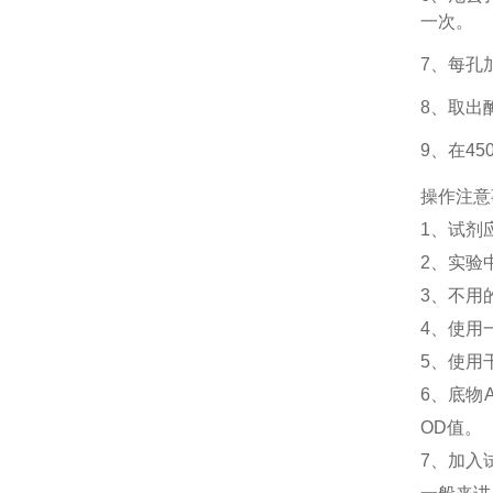
一次。
7、每孔
8、取出
9、在4
操作注意
1、
试剂
2、
实验
3、
不用
4、
使用
5、
使用
6、
底物
OD值。
7、加入