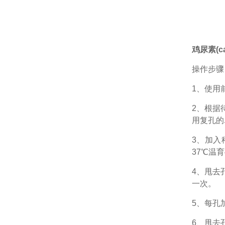
鸡尿素(ca
操作步骤
1、
使用
2、根据
用复孔的
3、加入
37℃温育
4、甩去
一次。
5、每孔
6、甩去