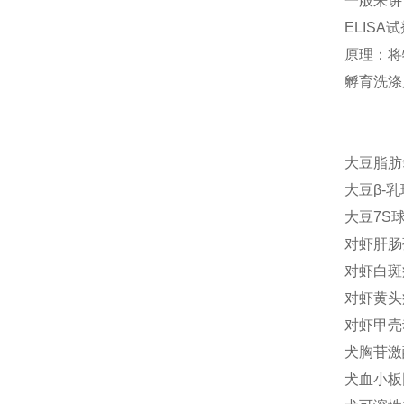
一般来讲
ELIS
原理：将
孵育洗涤
大豆脂肪氧
大豆β-乳
大豆7S球
对虾肝肠孢
对虾白斑病
对虾黄头病
对虾甲壳动
犬胸苷激酶
犬血小板因