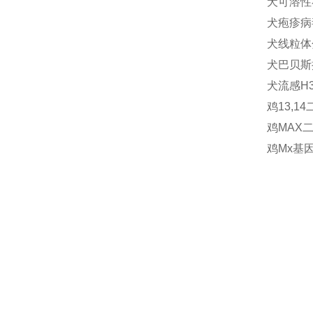
犬可溶性补
犬疱疹病毒
犬线粒体分
犬巴贝斯抗体
犬流感H3
鸡13,14
鸡MAX二
鸡Mx基因(