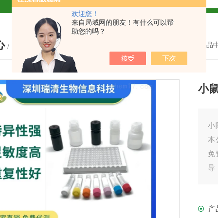
欢迎您！
试盒厂家
小鼠CALP试剂盒
来自局域网的朋友！有什么可以帮
助您的吗？
心
货
您的位置：
首页
-
产品
/ PRODUCTS
小鼠
现货
小
本
免
盒
导
之
免费代测
我
产
产
盒现货