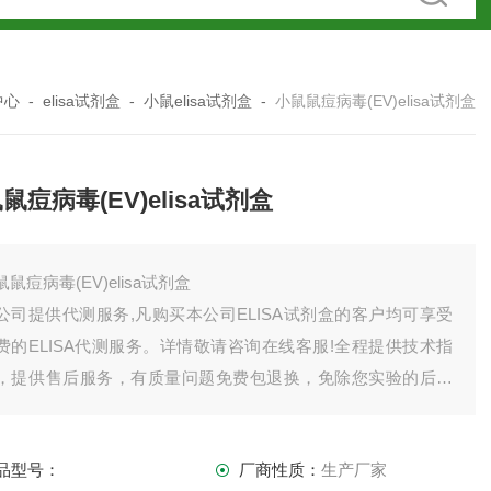
中心
-
elisa试剂盒
-
小鼠elisa试剂盒
-
小鼠鼠痘病毒(EV)elisa试剂盒
鼠痘病毒(EV)elisa试剂盒
鼠鼠痘病毒(EV)elisa试剂盒
公司提供代测服务,凡购买本公司ELISA试剂盒的客户均可享受
费的ELISA代测服务。详情敬请咨询在线客服!全程提供技术指
，提供售后服务，有质量问题免费包退换，免除您实验的后顾
忧。如有需要欢迎，也可以索要试剂盒说明书。
司产品齐全，因上架数量有限，未能全部上架，如需订购或者
品型号：
厂商性质：
生产厂家
品详情请直接联系我司销售！