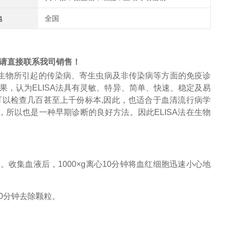
地
全国
请直接联系我司销售！
生物所引起的传染病、寄生虫病及非传染病等方面的免疫诊
果，认为
ELISA
法具有灵敏、特异、简单、快速、稳定及易
可以检查几百甚至上千份标本
,
因此，也适合于
血清流行病学
，所以也是一种早期诊断的良好方法。因此
ELISA
法在生物
管。收集血液后，
1000×g离心10分钟将
血红细胞
迅速小心地
心30分钟去除颗粒。