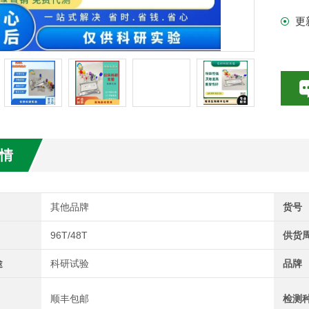
更
试剂盒
情
其他品牌
货号
96T/48T
供货
途
科研试验
品牌
顺丰包邮
检测