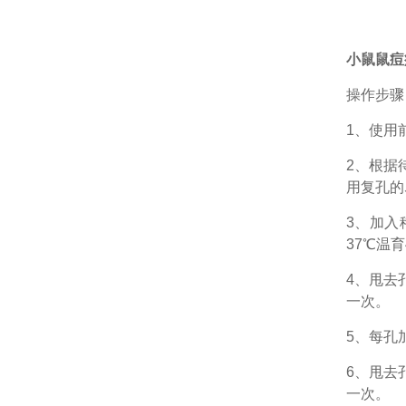
小鼠鼠痘病
操作步骤
1、
使用
2、根据
用复孔的
3、加入
37℃温育
4、甩去
一次。
5、每孔
6、甩去
一次。