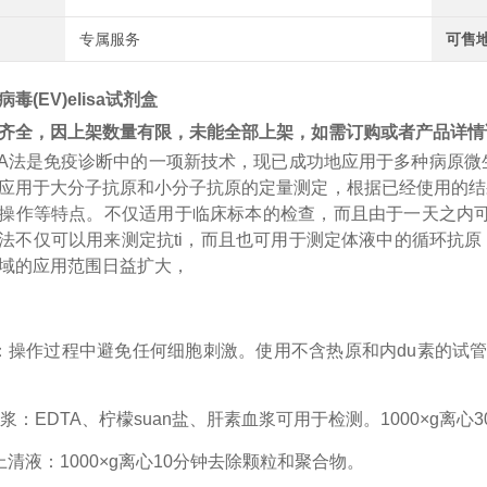
专属服务
可售
毒(EV)elisa试剂盒
齐全，因上架数量有限，未能全部上架，如需订购或者产品详情
A
法是免疫诊断中的一项新技术，现已成功地应用于多种病原微
应用于大分子抗原和小分子抗原的定量测定，根据已经使用的结
操作等特点。不仅适用于临床标本的检查，而且由于一天之内
法不仅可以用来测定
抗
ti
，而且也可用于测定体液中的循环抗原
域的应用范围日益扩大，
：操作过程中避免任何细胞刺激。使用不含热原和内
du
素的试
浆：EDTA、柠檬
suan
盐、肝素血浆可用于检测。
1000×g离
上清液：1000×g离心10分钟去除颗粒和聚合物。