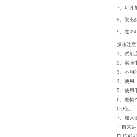
7、每孔
8、取出
9、在4
操作注意
1、
试剂
2、
实验
3、
不用
4、
使用
5、
使用
6、
底物
OD值。
7、加入
一般来讲
ELIS