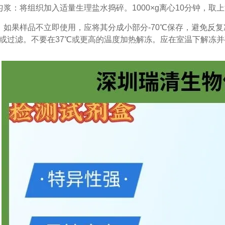
匀浆：将组织加入适量生理盐水捣碎。1000×g离心10分钟，取
：如果样品不立即使用，应将其分成小部分-70℃保存，避免反
或过滤。不要在37℃或更高的温度加热解冻。应在室温下解冻