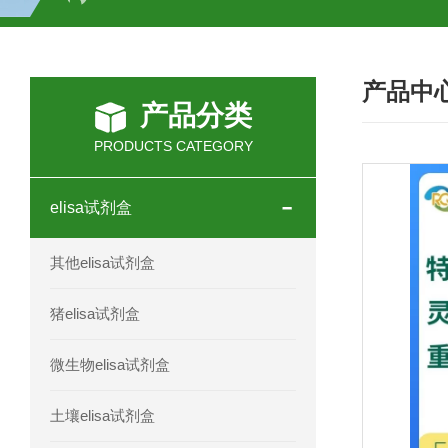
H2O2测试盒
植物脱氢酶(SDHA)测
产品中
人全式钴氨素2(HTSB2)elisa试剂盒现
产品分类
人鞘脂(SPH)elisa试剂盒现货速发
PRODUCTS CATEGORY
人抗卵巢抗体(Anti-OV Ab)elisa试剂盒
elisa试剂盒
人蓝氏贾第虫(GL)elisa试剂盒厂家直销
其他elisa试剂盒
人膳食纤维(TDF)elisa试剂盒现货
猪elisa试剂盒
人疱疹病毒-6型感染(HHV-6)elisa试剂
微生物elisa试剂盒
人囊尾蚴病抗体(CC Ab)elisa试剂盒
土壤elisa试剂盒
人胰腺衍生因子(PANDER)elisa试剂