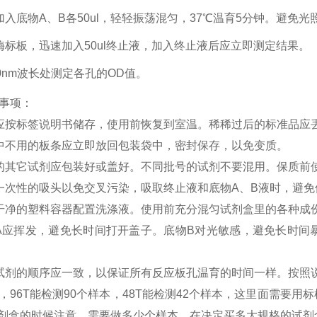
加入底物A、B各50ul，轻轻振荡混匀，37℃温育5分钟。避免光
酶标板，迅速加入50ul终止液，加入终止液后应立即测定结果。
50nm波长处测定各孔的OD值。
事项：
应按标签说明书储存，使用前恢复到室温。稀稀过后的标准品应
中不用的板条应立即放回包装袋中，密封保存，以免变质。
的其它试剂应包装好或盖好。不同批号的试剂不要混用。保质前
一次性的吸头以免交叉污染，吸取终止液和底物
A、B液时，避
干净的塑料容器配置洗涤液。使用前充分混匀试剂盒里的各种成
A应挥发，避免长时间打开盖子。底物B对光敏感，避免长时间
试剂的顺序应一致，以保证所有反应板孔温育的时间一样。按照
，
96T能检测90个样本，48T能检测42个样本，这里面需要
A试剂盒的时候注意，需要做多少个样本，在决定买多大规格的试