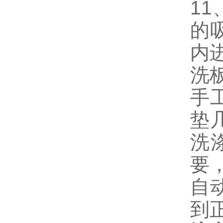
1
的
内
洗
手
垫
洗
要
自
到