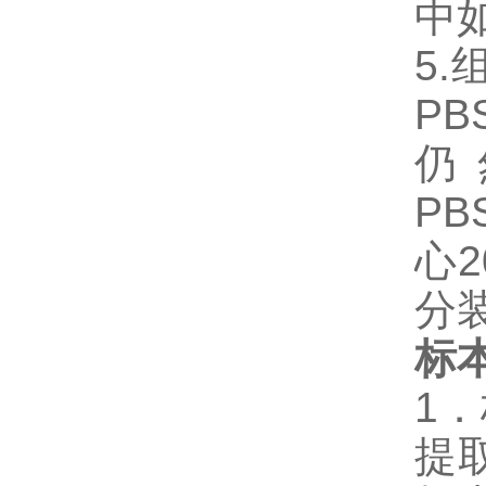
中
5
P
仍
P
心2
分
标
1
提