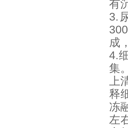
有
3
3
成
4
集。
上清
释
冻
左右