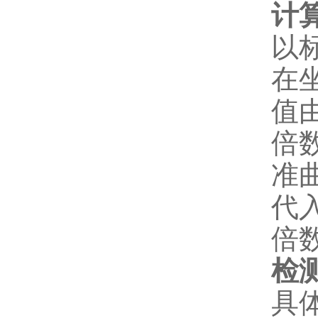
计
以
在
值
倍
准
代
倍
检
具