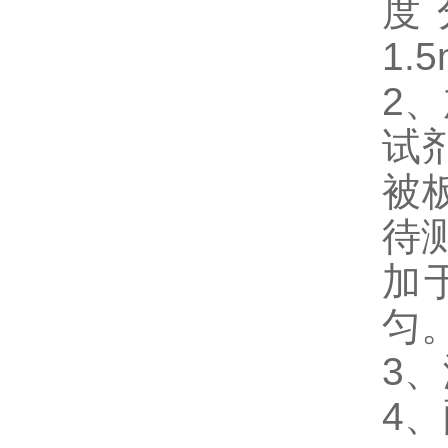
度分
1.5
2
试
被
待
加
匀
3
4