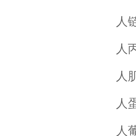
人链
人丙
人肌
人蛋
人葡