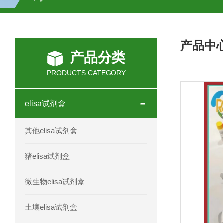
H2O2测试盒
植物脱氢酶(SDHA)测
产品中
人全式钴氨素2(HTSB2)elisa试剂盒现
产品分类
人鞘脂(SPH)elisa试剂盒现货速发
PRODUCTS CATEGORY
人抗卵巢抗体(Anti-OV Ab)elisa试剂盒
elisa试剂盒
人蓝氏贾第虫(GL)elisa试剂盒厂家直销
其他elisa试剂盒
人膳食纤维(TDF)elisa试剂盒现货
猪elisa试剂盒
人疱疹病毒-6型感染(HHV-6)elisa试剂
微生物elisa试剂盒
人囊尾蚴病抗体(CC Ab)elisa试剂盒
土壤elisa试剂盒
人胰腺衍生因子(PANDER)elisa试剂