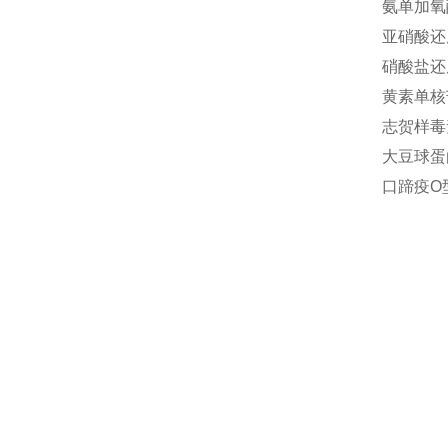
氨单加氧酶
亚硝酸还原
硝酸盐还原
黄素单核苷
志贺样毒素
大豆球蛋白(
口蹄疫O型