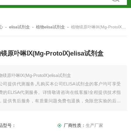
心
-
elisa试剂盒
-
植物elisa试剂盒
-
植物镁原卟啉Ⅸ(Mg-ProtoⅨ)elisa试剂盒
镁原卟啉Ⅸ(Mg-ProtoⅨ)elisa试剂盒
镁原卟啉Ⅸ(Mg-ProtoⅨ)elisa试剂盒
公司提供代测服务,凡购买本公司ELISA试剂盒的客户均可享受
费的ELISA代测服务。详情敬请咨询在线客服!全程提供技术指
，提供售后服务，有质量问题免费包退换，免除您实验的后顾
忧。如有需要欢迎，也可以索要试剂盒说明书。
司产品齐全，因上架数量有限，未能全部上架，如需订购或者
品型号：
厂商性质：
生产厂家
品详情请直接联系我司销售！