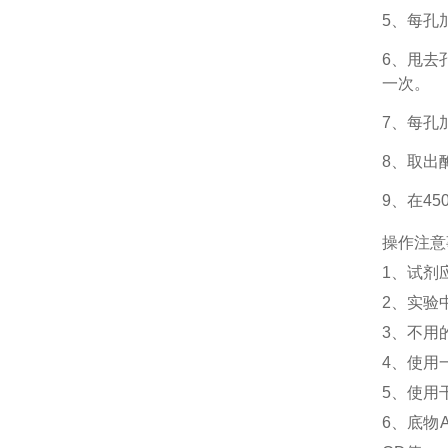
5、每孔
6、甩去
一次。
7、每孔
8、取出
9、在4
操作注意
1、
试剂
2、
实验
3、
不用
4、
使用
5、
使用
6、
底物