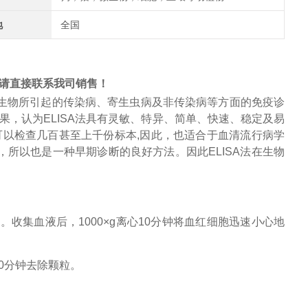
地
全国
请直接联系我司销售！
生物所引起的传染病、寄生虫病及非传染病等方面的免疫诊
果，认为
ELISA
法具有灵敏、特异、简单、快速、稳定及易
可以检查几百甚至上千份标本
,
因此，也适合于
血清流行病学
，所以也是一种早期诊断的良好方法。因此
ELISA
法在生物
管。收集血液后，
1000×g离心10分钟将
血红细胞
迅速小心地
心30分钟去除颗粒。