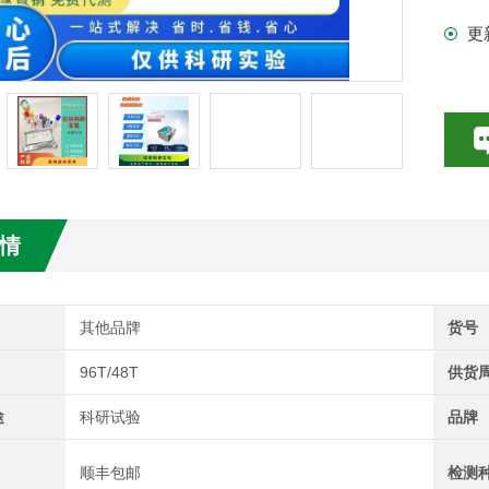
更
试剂盒
情
其他品牌
货号
96T/48T
供货
途
科研试验
品牌
顺丰包邮
检测