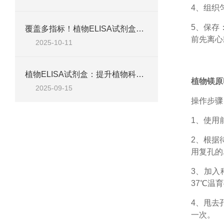
4、组织
5、保存
覆盖多指标！植物ELISA试剂盒，适配脱落酸、生长素、植保素等检测需求
前先离心
2025-10-11
植物ELISA试剂盒：提升植物科学研究效率的关键工具
植物镁原卟
2025-09-15
操作步骤
1、
使用
2、根据
用复孔的
3、加入
37℃温育
4、甩去
一次。