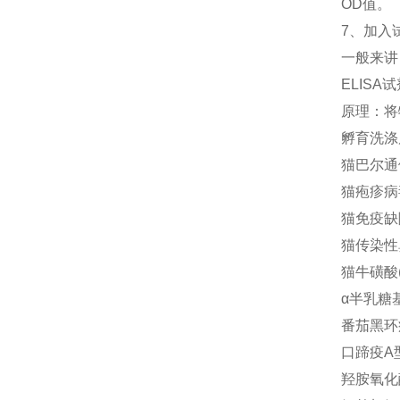
OD值。
7、加入
一般来讲
ELIS
原理：将
孵育洗涤
猫巴尔通体(
猫疱疹病毒
猫免疫缺陷
猫传染性鼻
猫牛磺酸(T
α半乳糖基
番茄黑环病
口蹄疫A型
羟胺氧化酶