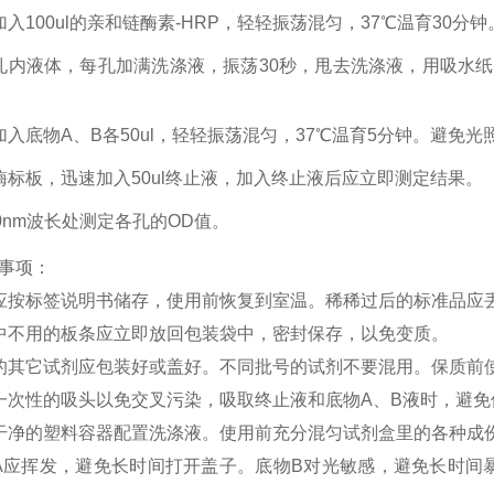
加入100ul的亲和链酶素-HRP，轻轻振荡混匀，37℃温育30分钟
孔内液体，每孔加满洗涤液，振荡30秒，甩去洗涤液，用吸水
加入底物A、B各50ul，轻轻振荡混匀，37℃温育5分钟。避免光
酶标板，迅速加入50ul终止液，加入终止液后应立即测定结果。
50nm波长处测定各孔的OD值。
事项：
应按标签说明书储存，使用前恢复到室温。稀稀过后的标准品应
中不用的板条应立即放回包装袋中，密封保存，以免变质。
的其它试剂应包装好或盖好。不同批号的试剂不要混用。保质前
一次性的吸头以免交叉污染，吸取终止液和底物
A、B液时，避
干净的塑料容器配置洗涤液。使用前充分混匀试剂盒里的各种成
A应挥发，避免长时间打开盖子。底物B对光敏感，避免长时间