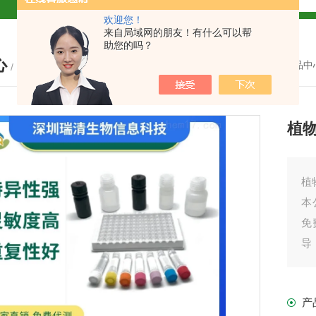
欢迎您！
试盒厂家
小鼠CALP试剂盒
来自局域网的朋友！有什么可以帮
助您的吗？
心
货
您的位置：
首页
-
产品中
/ PRODUCTS
植物
现货
植物
本
免
盒
导
之
免费代测
我
产
产
盒现货