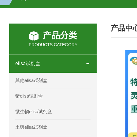
H2O2测试盒
植物脱氢酶(SDHA)测
产品中
人全式钴氨素2(HTSB2)elisa试剂盒现
产品分类
人鞘脂(SPH)elisa试剂盒现货速发
PRODUCTS CATEGORY
人抗卵巢抗体(Anti-OV Ab)elisa试剂盒
elisa试剂盒
人蓝氏贾第虫(GL)elisa试剂盒厂家直销
其他elisa试剂盒
人膳食纤维(TDF)elisa试剂盒现货
猪elisa试剂盒
人疱疹病毒-6型感染(HHV-6)elisa试剂
微生物elisa试剂盒
人囊尾蚴病抗体(CC Ab)elisa试剂盒
土壤elisa试剂盒
人胰腺衍生因子(PANDER)elisa试剂