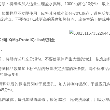
匀浆：将组织加入适量生理盐水捣碎。1000×g离心10分钟，取
：如果样品不立即使用，应将其分成小部分-70℃保存，避免反
或过滤。不要在37℃或更高的温度加热解冻。应在室温下解冻
啉Ⅸ(Mg-ProtoⅨ)elisa试剂盒
：
前，将所有试剂充分混匀。不要使液体产生大量的泡沫，以免加
待测样品数量加上标准品的数量决定所需的板条数。每个标准品
尽量做复孔。
稀释好后的标准品50ul于反应孔、加入待测样品50ul于反应
45分钟。
孔内液体，每孔加满洗涤液，振荡30秒，甩去洗涤液，用吸水