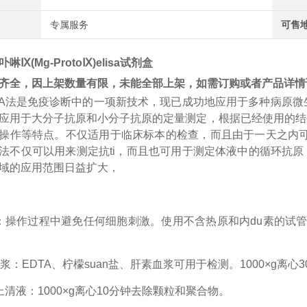
专属服务
可售
啉Ⅸ(Mg-ProtoⅨ)elisa试剂盒
齐全，因上架数量有限，未能全部上架，如需订购或者产品详情
A
法是免疫诊断中的一项新技术，现已成功地应用于多种病原微
应用于大分子抗原和小分子抗原的定量测定，根据已经使用的结
操作等特点。不仅适用于临床标本的检查，而且由于一天之内
法不仅可以用来测定
抗
ti
，而且也可用于测定体液中的循环抗原
域的应用范围日益扩大，
：操作过程中避免任何细胞刺激。使用不含热原和内
du
素的试
浆：EDTA、柠檬
suan
盐、肝素血浆可用于检测。
1000×g离
上清液：1000×g离心10分钟去除颗粒和聚合物。