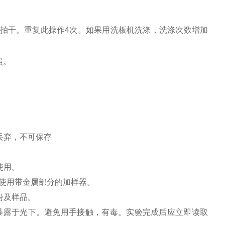
。
纸拍干。重复此操作4次。如果用洗板机洗涤，洗涤次数增加
照。
丢弃，不可保存
使用。
免使用带金属部分的加样器。
份及样品。
暴露于光下。避免用手接触，有毒。实验完成后应立即读取