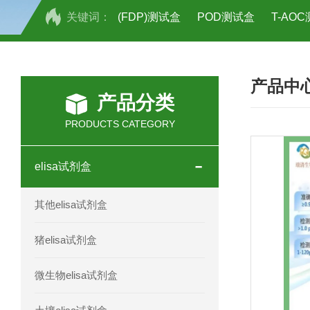
关键词：
(FDP)测试盒
POD测试盒
T-AO
H2O2测试盒
植物脱氢酶(SDHA)测
产品中
人全式钴氨素2(HTSB2)elisa试剂盒现
产品分类
人鞘脂(SPH)elisa试剂盒现货速发
PRODUCTS CATEGORY
人抗卵巢抗体(Anti-OV Ab)elisa试剂盒
elisa试剂盒
人蓝氏贾第虫(GL)elisa试剂盒厂家直销
其他elisa试剂盒
人膳食纤维(TDF)elisa试剂盒现货
猪elisa试剂盒
人疱疹病毒-6型感染(HHV-6)elisa试剂
微生物elisa试剂盒
人囊尾蚴病抗体(CC Ab)elisa试剂盒