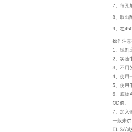
7、每孔
8、取出
9、在4
操作注意
1、
试剂
2、
实验
3、
不用
4、
使用
5、
使用
6、
底物
OD值。
7、加入
一般来讲
ELIS