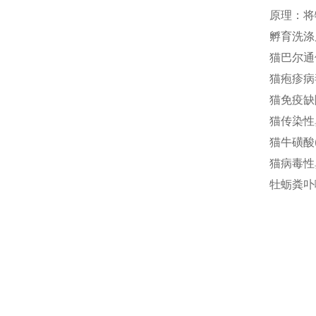
原理：将
孵育洗涤
猫巴尔通体(
猫疱疹病毒
猫免疫缺陷
猫传染性鼻
猫牛磺酸(T
猫病毒性鼻
牡蛎粪卟啉