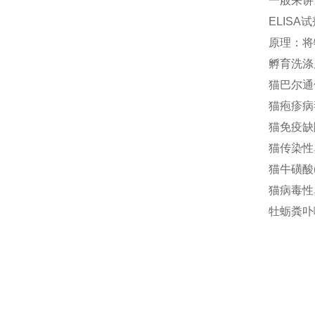
一般来讲
ELIS
原理：将
孵育洗涤
猫巴尔通体(
猫疱疹病毒
猫免疫缺陷
猫传染性鼻
猫牛磺酸(T
猫病毒性鼻
牡蛎粪卟啉