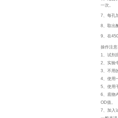
一次。
7、每孔
8、取出
9、在4
操作注意
1、
试剂
2、
实验
3、
不用
4、
使用
5、
使用
6、
底物
OD值。
7、加入