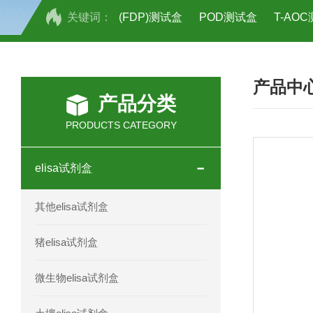
关键词：
(FDP)测试盒
POD测试盒
T-AO
H2O2测试盒
植物脱氢酶(SDHA)测
产品中
人全式钴氨素2(HTSB2)elisa试剂盒现
产品分类
人鞘脂(SPH)elisa试剂盒现货速发
PRODUCTS CATEGORY
人抗卵巢抗体(Anti-OV Ab)elisa试剂盒
elisa试剂盒
人蓝氏贾第虫(GL)elisa试剂盒厂家直销
其他elisa试剂盒
人膳食纤维(TDF)elisa试剂盒现货
猪elisa试剂盒
人疱疹病毒-6型感染(HHV-6)elisa试剂
微生物elisa试剂盒
人囊尾蚴病抗体(CC Ab)elisa试剂盒