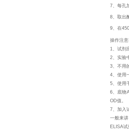
7、每孔
8、取出
9、在4
操作注意
1、
试剂
2、
实验
3、
不用
4、
使用
5、
使用
6、
底物
OD值。
7、加入
一般来讲
ELIS