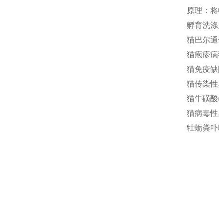
原理：将
孵育洗涤
猫巴尔通体(
猫疱疹病毒
猫免疫缺陷
猫传染性鼻
猫牛磺酸(T
猫病毒性鼻
牡蛎粪卟啉