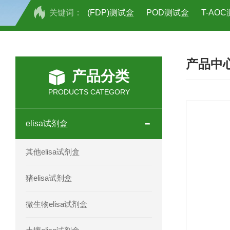
关键词：
(FDP)测试盒
POD测试盒
T-AO
H2O2测试盒
植物脱氢酶(SDHA)测
产品中
人全式钴氨素2(HTSB2)elisa试剂盒现
产品分类
人鞘脂(SPH)elisa试剂盒现货速发
PRODUCTS CATEGORY
人抗卵巢抗体(Anti-OV Ab)elisa试剂盒
elisa试剂盒
人蓝氏贾第虫(GL)elisa试剂盒厂家直销
其他elisa试剂盒
人膳食纤维(TDF)elisa试剂盒现货
猪elisa试剂盒
人疱疹病毒-6型感染(HHV-6)elisa试剂
微生物elisa试剂盒
人囊尾蚴病抗体(CC Ab)elisa试剂盒