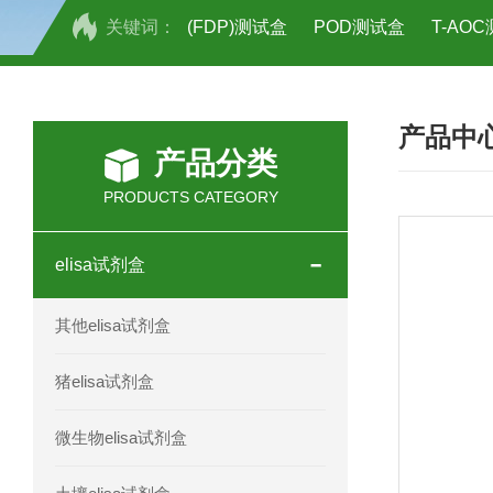
关键词：
(FDP)测试盒
POD测试盒
T-AO
H2O2测试盒
植物脱氢酶(SDHA)测
产品中
人全式钴氨素2(HTSB2)elisa试剂盒现
产品分类
人鞘脂(SPH)elisa试剂盒现货速发
PRODUCTS CATEGORY
人抗卵巢抗体(Anti-OV Ab)elisa试剂盒
elisa试剂盒
人蓝氏贾第虫(GL)elisa试剂盒厂家直销
其他elisa试剂盒
人膳食纤维(TDF)elisa试剂盒现货
猪elisa试剂盒
人疱疹病毒-6型感染(HHV-6)elisa试剂
微生物elisa试剂盒
人囊尾蚴病抗体(CC Ab)elisa试剂盒