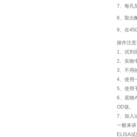
7、每孔
8、取出
9、在4
操作注意
1、
试剂
2、
实验
3、
不用
4、
使用
5、
使用
6、
底物
OD值。
7、加入
一般来讲
ELIS