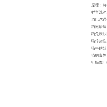
原理：将
孵育洗涤
猫巴尔通体(
猫疱疹病毒
猫免疫缺陷
猫传染性鼻
猫牛磺酸(T
猫病毒性鼻
牡蛎粪卟啉