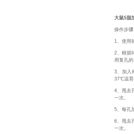
大鼠5脂加
操作步骤
1、
使用
2、根据
用复孔的
3、加入
37℃温育
4、甩去
一次。
5、每孔
6、甩去
一次。