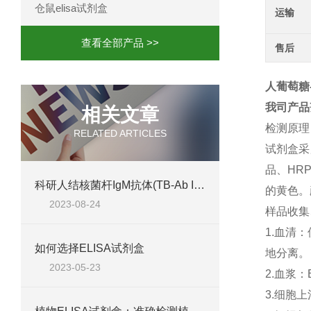
仓鼠elisa试剂盒
运输
查看全部产品 >>
售后
人葡萄糖-
我司产品
相关文章
检测原理
RELATED ARTICLES
试剂盒采
品、
HR
科研人结核菌杆IgM抗体(TB-Ab IgM) ELISA试剂盒@免费代测
的黄色。
2023-08-24
样品收集
1.
血清：
如何选择ELISA试剂盒
地分离。
2023-05-23
2.
血浆：
3.
细胞上