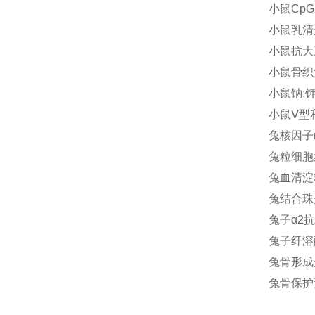
小鼠
CpG
小鼠乳清
小鼠抗大
小鼠骨织
小鼠钠
;
小鼠
Ⅴ型
兔核因子κ
兔粒细胞集
兔血清淀粉
兔结合珠蛋
兔子α2抗
兔子纤溶酶
兔骨形成蛋
兔骨保护素