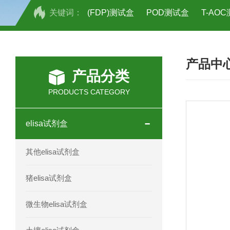
关键词：
(FDP)测试盒
POD测试盒
T-AO
H2O2测试盒
植物脱氢酶(SDHA)测
产品中
人全式钴氨素2(HTSB2)elisa试剂盒现
产品分类
人鞘脂(SPH)elisa试剂盒现货速发
PRODUCTS CATEGORY
人抗卵巢抗体(Anti-OV Ab)elisa试剂盒
elisa试剂盒
人蓝氏贾第虫(GL)elisa试剂盒厂家直销
其他elisa试剂盒
人膳食纤维(TDF)elisa试剂盒现货
猪elisa试剂盒
人疱疹病毒-6型感染(HHV-6)elisa试剂
微生物elisa试剂盒
人囊尾蚴病抗体(CC Ab)elisa试剂盒