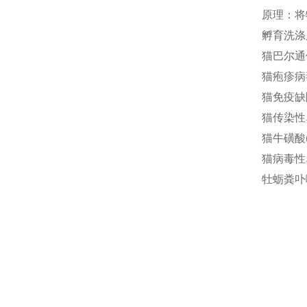
原理：将
孵育洗涤
猫巴尔通体(
猫疱疹病毒
猫免疫缺陷
猫传染性鼻
猫牛磺酸(T
猫病毒性鼻
牡蛎粪卟啉