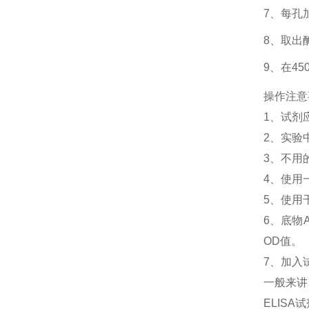
7、每孔
8、取出
9、在4
操作注意
1、
试剂
2、
实验
3、
不用
4、
使用
5、
使用
6、
底物
OD值。
7、加入
一般来讲
ELIS