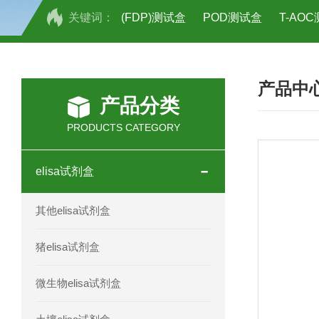
关键词：
(FDP)测试盒
POD测试盒
T-AO
H2O2测试盒
植物脱氢酶(SDHA)测
产品中
人全式钴氨素2(HTSB2)elisa试剂盒现
产品分类
人鞘脂(SPH)elisa试剂盒现货速发
PRODUCTS CATEGORY
人抗卵巢抗体(Anti-OV Ab)elisa试剂盒
elisa试剂盒
人蓝氏贾第虫(GL)elisa试剂盒厂家直销
其他elisa试剂盒
人膳食纤维(TDF)elisa试剂盒现货
猪elisa试剂盒
人疱疹病毒-6型感染(HHV-6)elisa试剂
微生物elisa试剂盒
人囊尾蚴病抗体(CC Ab)elisa试剂盒