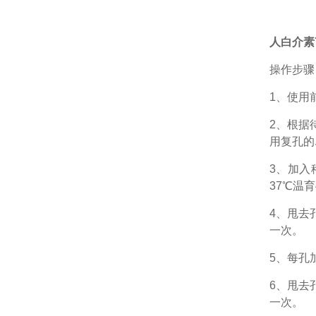
人白介素7
操作步骤
1、
使用
2、根据
用复孔的
3、加入
37℃温育
4、甩去
一次。
5、每孔
6、甩去
一次。