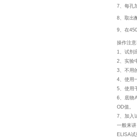
7、每孔
8、取出
9、在4
操作注意
1、
试剂
2、
实验
3、
不用
4、
使用
5、
使用
6、
底物
OD值。
7、加入
一般来讲
ELIS