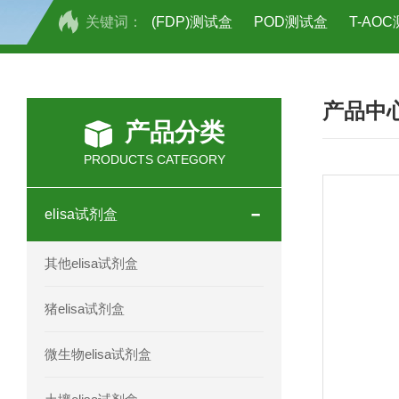
关键词：
(FDP)测试盒
POD测试盒
T-AO
H2O2测试盒
植物脱氢酶(SDHA)测
产品中
人全式钴氨素2(HTSB2)elisa试剂盒现
产品分类
人鞘脂(SPH)elisa试剂盒现货速发
PRODUCTS CATEGORY
人抗卵巢抗体(Anti-OV Ab)elisa试剂盒
elisa试剂盒
人蓝氏贾第虫(GL)elisa试剂盒厂家直销
其他elisa试剂盒
人膳食纤维(TDF)elisa试剂盒现货
猪elisa试剂盒
人疱疹病毒-6型感染(HHV-6)elisa试剂
微生物elisa试剂盒
人囊尾蚴病抗体(CC Ab)elisa试剂盒