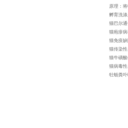
原理：将
孵育洗涤
猫巴尔通体(
猫疱疹病毒
猫免疫缺陷
猫传染性鼻
猫牛磺酸(T
猫病毒性鼻
牡蛎粪卟啉