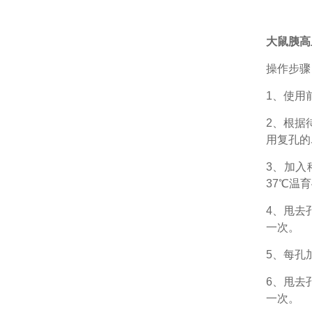
大鼠胰高血
操作步骤
1、
使用
2、根据
用复孔的
3、加入
37℃温育
4、甩去
一次。
5、每孔
6、甩去
一次。