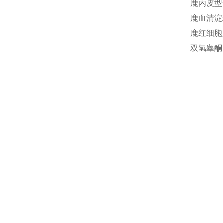
鹿内皮型一
鹿血清淀粉
鹿红细胞膜
双氢睾酮 