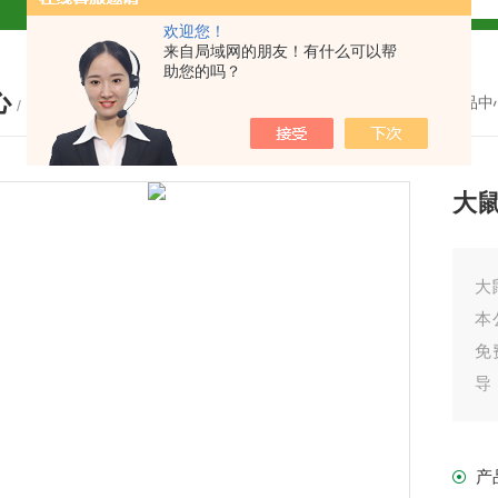
欢迎您！
试盒厂家
小鼠CALP试剂盒
来自局域网的朋友！有什么可以帮
助您的吗？
心
货
您的位置：
首页
-
产品中
/ PRODUCTS
大鼠
现货
大鼠
本
免
盒
导
之
免费代测
我
产
产
盒现货