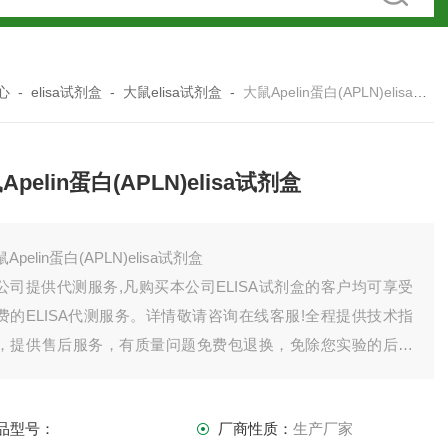
心
-
elisa试剂盒
-
大鼠elisa试剂盒
-
大鼠Apelin蛋白(APLN)elisa试剂盒
Apelin蛋白(APLN)elisa试剂盒
Apelin蛋白(APLN)elisa试剂盒
公司提供代测服务,凡购买本公司ELISA试剂盒的客户均可享受
费的ELISA代测服务。详情敬请咨询在线客服!全程提供技术指
，提供售后服务，有质量问题免费包退换，免除您实验的后顾
忧。如有需要欢迎，也可以索要试剂盒说明书。
司产品齐全，因上架数量有限，未能全部上架，如需订购或者
品型号：
厂商性质：
生产厂家
品详情请直接联系我司销售！