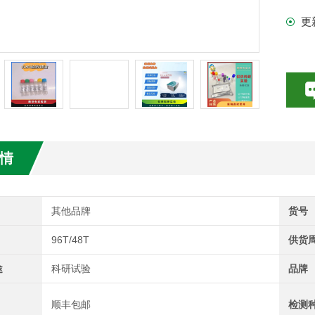
更
试剂盒
情
其他品牌
货号
96T/48T
供货
途
科研试验
品牌
顺丰包邮
检测