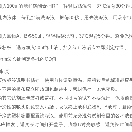
加入100ul的亲和链酶素-HRP，轻轻振荡混匀，37℃温育30分钟
孔内液体，每孔加满洗涤液，振荡30秒，甩去洗涤液，用吸水
加入底物A、B各50ul，轻轻振荡混匀，37℃温育5分钟。避免光
酶标板，迅速加入50ul终止液，加入终止液后应立即测定结果。
50nm波长处测定各孔的OD值。
事项：
应按标签说明书储存，使用前恢复到室温。稀稀过后的标准品应
中不用的板条应立即放回包装袋中，密封保存，以免变质。
的其它试剂应包装好或盖好。不同批号的试剂不要混用。保质前
一次性的吸头以免交叉污染，吸取终止液和底物
A、B液时，避
干净的塑料容器配置洗涤液。使用前充分混匀试剂盒里的各种成
A应挥发，避免长时间打开盖子。底物B对光敏感，避免长时间