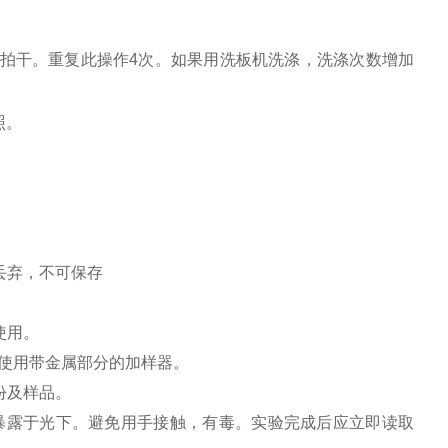
。
纸拍干。重复此操作4次。如果用洗板机洗涤，洗涤次数增加
照。
丢弃，不可保存
使用。
免使用带金属部分的加样器。
份及样品。
暴露于光下。避免用手接触，有毒。实验完成后应立即读取