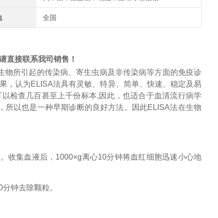
地
全国
请直接联系我司销售！
生物所引起的传染病、寄生虫病及非传染病等方面的免疫诊
果，认为
ELISA
法具有灵敏、特异、简单、快速、稳定及易
可以检查几百甚至上千份标本
,
因此，也适合于
血清流行病学
，所以也是一种早期诊断的良好方法。因此
ELISA
法在生物
管。收集血液后，
1000×g离心10分钟将
血红细胞
迅速小心地
心30分钟去除颗粒。