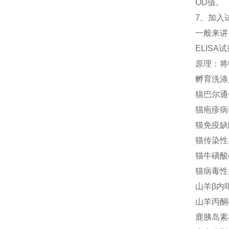
OD值。
7、加入
一般来讲
ELIS
原理：将
孵育洗涤
猫巴尔通体(
猫疱疹病毒
猫免疫缺陷
猫传染性鼻
猫牛磺酸(T
猫病毒性鼻
山羊β内啡
山羊丙酮检
鹿胰岛素样