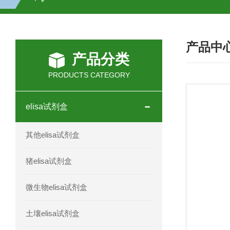
H2O2测试盒
植物脱氢酶(SDHA)测
产品中
人全式钴氨素2(HTSB2)elisa试剂盒现
产品分类
人鞘脂(SPH)elisa试剂盒现货速发
PRODUCTS CATEGORY
人抗卵巢抗体(Anti-OV Ab)elisa试剂盒
elisa试剂盒
人蓝氏贾第虫(GL)elisa试剂盒厂家直销
其他elisa试剂盒
人膳食纤维(TDF)elisa试剂盒现货
猪elisa试剂盒
人疱疹病毒-6型感染(HHV-6)elisa试剂
微生物elisa试剂盒
人囊尾蚴病抗体(CC Ab)elisa试剂盒
土壤elisa试剂盒
人胰腺衍生因子(PANDER)elisa试剂