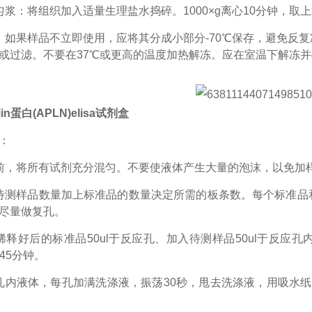
匀浆：将组织加入适量生理盐水捣碎。1000×g离心10分钟，取
：如果样品不立即使用，应将其分成小部分-70℃保存，避免反
或过滤。不要在37℃或更高的温度加热解冻。应在室温下解冻
in蛋白(APLN)elisa试剂盒
：
前，将所有试剂充分混匀。不要使液体产生大量的泡沫，以免加
待测样品数量加上标准品的数量决定所需的板条数。每个标准品
尽量做复孔。
稀释好后的标准品50ul于反应孔、加入待测样品50ul于反应
45分钟。
孔内液体，每孔加满洗涤液，振荡30秒，甩去洗涤液，用吸水