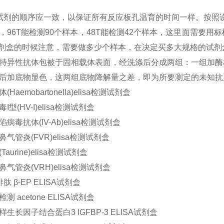
试剂的顺序应一致，以保证所有反应板孔温育的时间一样。按照
，
96T能检测90个样本，48T能检测42个样本，这里面需要
A试剂盒的时候注意，需要做多少个样本，在决定买多大规格的试
特异性抗体包被于固相载体表面，经洗涤后分成两组：一组加酶
后加底物显色，这两组底物降解量之差，即为所要测定的未知抗
Haemobartonella)elisa检测试剂盒
I型(HV-I)elisa检测试剂盒
病毒抗体(IV-Ab)elisa检测试剂盒
气管炎(FVR)elisa检测试剂盒
aurine)elisa检测试剂盒
气管炎(VRH)elisa检测试剂盒
肽 β-EP ELISA试剂盒
测 acetone ELISA试剂盒
生长因子结合蛋白3 IGFBP-3 ELISA试剂盒