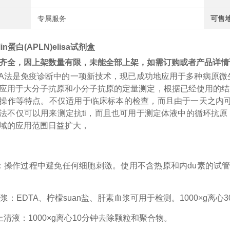
专属服务
可售
in蛋白(APLN)elisa试剂盒
齐全，因上架数量有限，未能全部上架，如需订购或者产品详情
A
法是免疫诊断中的一项新技术，现已成功地应用于多种病原微
应用于大分子抗原和小分子抗原的定量测定，根据已经使用的结
操作等特点。不仅适用于临床标本的检查，而且由于一天之内
法不仅可以用来测定
抗
ti
，而且也可用于测定体液中的循环抗原
域的应用范围日益扩大，
：操作过程中避免任何细胞刺激。使用不含热原和内
du
素的试
浆：EDTA、柠檬
suan
盐、肝素血浆可用于检测。
1000×g离
上清液：1000×g离心10分钟去除颗粒和聚合物。