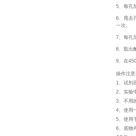
5、每孔
6、甩去
一次。
7、每孔
8、取出
9、在4
操作注意
1、
试剂
2、
实验
3、
不用
4、
使用
5、
使用
6、
底物