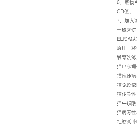
6、
底物
OD值。
7、加入
一般来讲
ELIS
原理：将
孵育洗涤
猫巴尔通体(
猫疱疹病毒
猫免疫缺陷
猫传染性鼻
猫牛磺酸(T
猫病毒性鼻
牡蛎粪卟啉