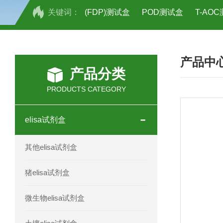
关键词：
(FDP)测试盒
POD测试盒
T-AO
H2O2测试盒
植物脱氢酶(SDHA)测
产品中
人全式钴氨素2(HTSB2)elisa试剂盒现
产品分类
人鞘脂(SPH)elisa试剂盒现货速发
PRODUCTS CATEGORY
人抗卵巢抗体(Anti-OV Ab)elisa试剂盒
elisa试剂盒
人蓝氏贾第虫(GL)elisa试剂盒厂家直销
其他elisa试剂盒
人膳食纤维(TDF)elisa试剂盒现货
猪elisa试剂盒
人疱疹病毒-6型感染(HHV-6)elisa试剂
微生物elisa试剂盒
人囊尾蚴病抗体(CC Ab)elisa试剂盒