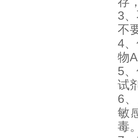
存
3、
不
4、
物
5、
试
6、
敏
毒