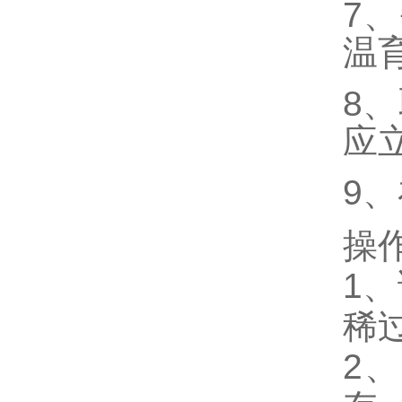
7
温
8
应
9
操
1、
稀
2、