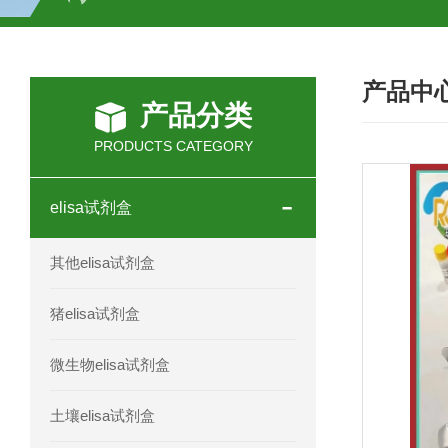
H2O2测试盒
植物脱氢酶(SDHA)测
产品中
人全式钴氨素2(HTSB2)elisa试剂盒现
产品分类
人鞘脂(SPH)elisa试剂盒现货速发
PRODUCTS CATEGORY
人抗卵巢抗体(Anti-OV Ab)elisa试剂盒
elisa试剂盒
人蓝氏贾第虫(GL)elisa试剂盒厂家直销
其他elisa试剂盒
人膳食纤维(TDF)elisa试剂盒现货
猪elisa试剂盒
人疱疹病毒-6型感染(HHV-6)elisa试剂
微生物elisa试剂盒
人囊尾蚴病抗体(CC Ab)elisa试剂盒
土壤elisa试剂盒
人胰腺衍生因子(PANDER)elisa试剂