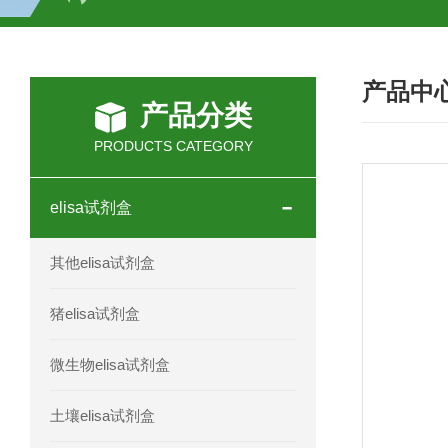
H2O2测试盒
植物脱氢酶(SDHA)测
产品中
人全式钴氨素2(HTSB2)elisa试剂盒现
产品分类
人鞘脂(SPH)elisa试剂盒现货速发
PRODUCTS CATEGORY
人抗卵巢抗体(Anti-OV Ab)elisa试剂盒
elisa试剂盒
人蓝氏贾第虫(GL)elisa试剂盒厂家直销
其他elisa试剂盒
人膳食纤维(TDF)elisa试剂盒现货
猪elisa试剂盒
人疱疹病毒-6型感染(HHV-6)elisa试剂
微生物elisa试剂盒
人囊尾蚴病抗体(CC Ab)elisa试剂盒
土壤elisa试剂盒
人胰腺衍生因子(PANDER)elisa试剂