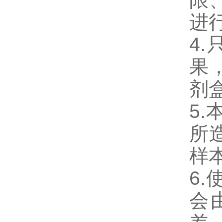
进
4
果
剂
5
所
样
6
会