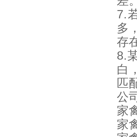
差
7
多
存
8
白
匹
公
家禽
家禽