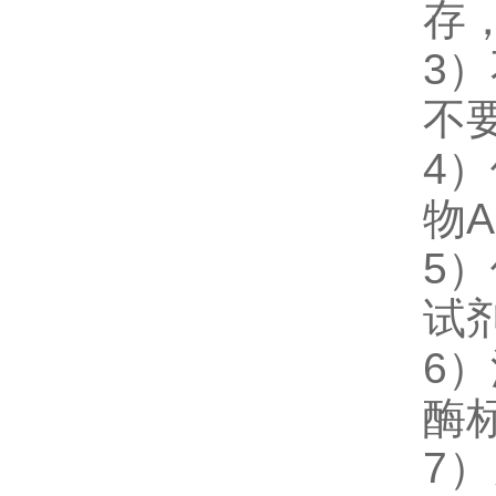
存
3
不
4
物
5
试
6
酶
7