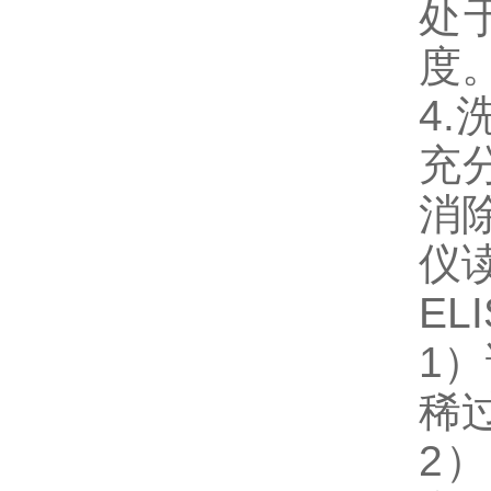
处
度
4
充
消
仪
E
1
稀
2