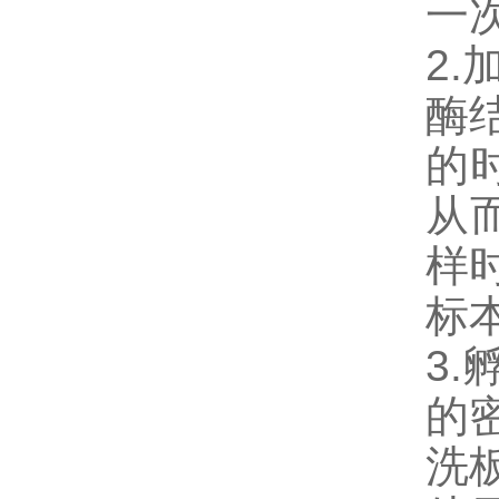
一
2
酶
的
从
样
标
3
的
洗