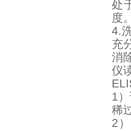
处
度
4
充
消
仪
E
1
稀
2