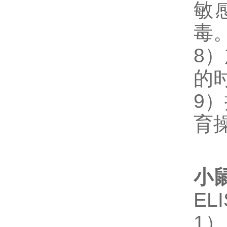
敏
毒
8
的
9
育
小鼠
E
1