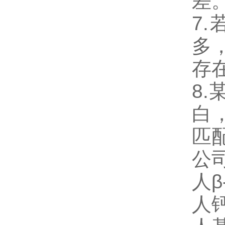
差
7
多
存
8
白
匹
公
人β
人钙