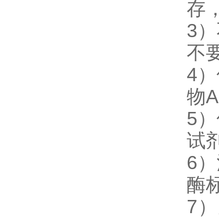
存
3
不
4
物
5
试
6
酶
7