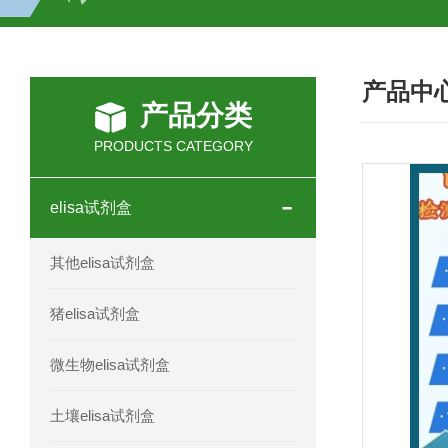
H2O2测试盒
植物脱氢酶(SDHA)测
产品中
人全式钴氨素2(HTSB2)elisa试剂盒现
产品分类
人鞘脂(SPH)elisa试剂盒现货速发
PRODUCTS CATEGORY
人抗卵巢抗体(Anti-OV Ab)elisa试剂盒
elisa试剂盒
人蓝氏贾第虫(GL)elisa试剂盒厂家直销
其他elisa试剂盒
人膳食纤维(TDF)elisa试剂盒现货
猪elisa试剂盒
人疱疹病毒-6型感染(HHV-6)elisa试剂
微生物elisa试剂盒
人囊尾蚴病抗体(CC Ab)elisa试剂盒
土壤elisa试剂盒
人胰腺衍生因子(PANDER)elisa试剂