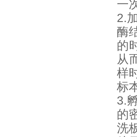
一
2
酶
的
从
样
标
3
的
洗