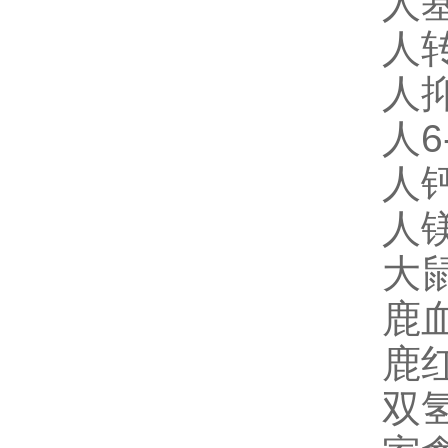
人基
人转
人抑
人6
人钙
人镁
大鼠
鹿血
鹿红
双氢