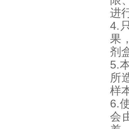
进
4
果
剂
5
所
样
6
会