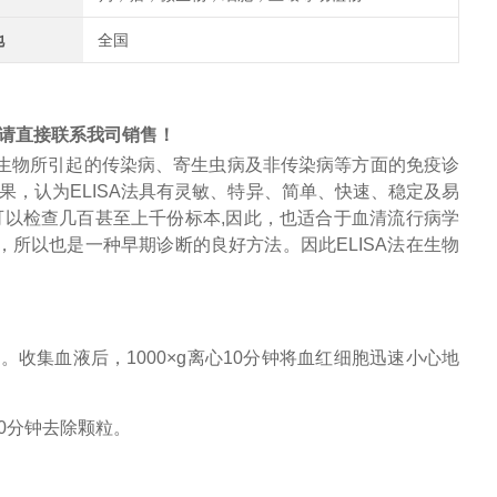
地
全国
请直接联系我司销售！
生物所引起的传染病、寄生虫病及非传染病等方面的免疫诊
果，认为
ELISA
法具有灵敏、特异、简单、快速、稳定及易
可以检查几百甚至上千份标本
,
因此，也适合于
血清流行病学
，所以也是一种早期诊断的良好方法。因此
ELISA
法在生物
管。收集血液后，
1000×g离心10分钟将
血红细胞
迅速小心地
心30分钟去除颗粒。