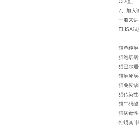
OD值。
7、加入
一般来讲
ELIS
猫单纯疱疹
猫泡疹病毒
猫巴尔通体(
猫疱疹病毒
猫免疫缺陷
猫传染性鼻
猫牛磺酸(T
猫病毒性鼻
牡蛎粪卟啉