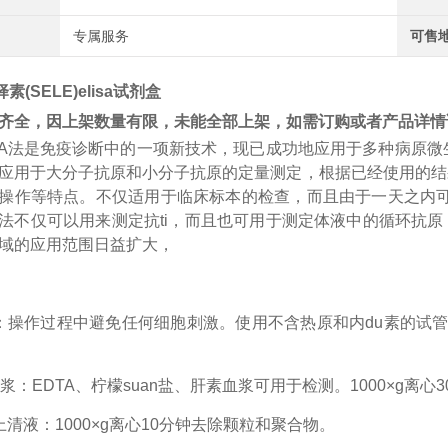
专属服务
可售
素(SELE)elisa试剂盒
齐全，因上架数量有限，未能全部上架，如需订购或者产品详情
A
法是免疫诊断中的一项新技术，现已成功地应用于多种病原微
应用于大分子抗原和小分子抗原的定量测定，根据已经使用的结
操作等特点。不仅适用于临床标本的检查，而且由于一天之内
法不仅可以用来测定
抗
ti
，而且也可用于测定体液中的循环抗原
域的应用范围日益扩大，
：操作过程中避免任何细胞刺激。使用不含热原和内
du
素的试
浆：EDTA、柠檬
suan
盐、肝素血浆可用于检测。
1000×g离
上清液：1000×g离心10分钟去除颗粒和聚合物。