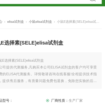
心
-
elisa试剂盒
-
小鼠elisa试剂盒
-
小鼠E选择素(SELE)elisa试剂盒
E选择素(SELE)elisa试剂盒
鼠E选择素(SELE)elisa试剂盒
公司提供代测服务,凡购买本公司ELISA试剂盒的客户均可享受
费的ELISA代测服务。详情敬请咨询在线客服!全程提供技术指
，提供售后服务，有质量问题免费包退换，免除您实验的后顾
忧。如有需要欢迎，也可以索要试剂盒说明书。
司产品齐全，因上架数量有限，未能全部上架，如需订购或者
品型号：
厂商性质：
生产厂家
品详情请直接联系我司销售！