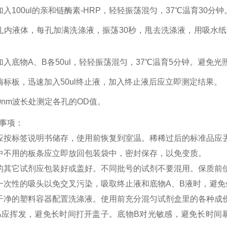
加入100ul的亲和链酶素-HRP，轻轻振荡混匀，37℃温育30分钟
孔内液体，每孔加满洗涤液，振荡30秒，甩去洗涤液，用吸水
加入底物A、B各50ul，轻轻振荡混匀，37℃温育5分钟。避免光
酶标板，迅速加入50ul终止液，加入终止液后应立即测定结果。
50nm波长处测定各孔的OD值。
事项：
应按标签说明书储存，使用前恢复到室温。稀稀过后的标准品应
中不用的板条应立即放回包装袋中，密封保存，以免变质。
的其它试剂应包装好或盖好。不同批号的试剂不要混用。保质前
一次性的吸头以免交叉污染，吸取终止液和底物
A、B液时，避
干净的塑料容器配置洗涤液。使用前充分混匀试剂盒里的各种成
A应挥发，避免长时间打开盖子。底物B对光敏感，避免长时间