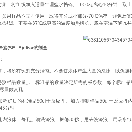
匀浆：将组织加入适量生理盐水捣碎。1000×g离心10分钟，取
：如果样品不立即使用，应将其分成小部分-70℃保存，避免反
或过滤。不要在37℃或更高的温度加热解冻。应在室温下解冻
素(SELE)elisa试剂盒
：
前，将所有试剂充分混匀。不要使液体产生大量的泡沫，以免加
待测样品数量加上标准品的数量决定所需的板条数。每个标准品
尽量做复孔。
稀释好后的标准品50ul于反应孔、加入待测样品50ul于反应
45分钟。
孔内液体，每孔加满洗涤液，振荡30秒，甩去洗涤液，用吸水