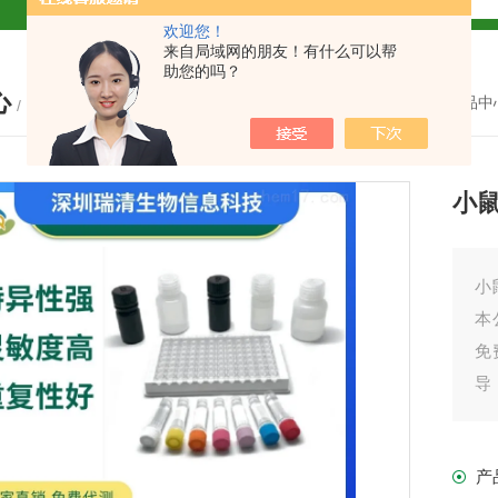
欢迎您！
试盒厂家
小鼠CALP试剂盒
来自局域网的朋友！有什么可以帮
助您的吗？
心
货
您的位置：
首页
-
产品中
/ PRODUCTS
小鼠
现货
小
本
免
盒
导
之
免费代测
我
产
产
盒现货