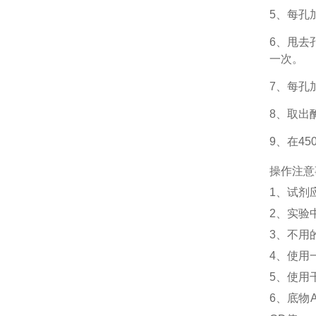
5、每孔
6、甩去
一次。
7、每孔
8、取出
9、在4
操作注意
1、
试剂
2、
实验
3、
不用
4、
使用
5、
使用
6、
底物