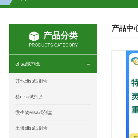
H2O2测试盒
植物脱氢酶(SDHA)测
产品中
人全式钴氨素2(HTSB2)elisa试剂盒现
产品分类
人鞘脂(SPH)elisa试剂盒现货速发
PRODUCTS CATEGORY
人抗卵巢抗体(Anti-OV Ab)elisa试剂盒
elisa试剂盒
人蓝氏贾第虫(GL)elisa试剂盒厂家直销
其他elisa试剂盒
人膳食纤维(TDF)elisa试剂盒现货
猪elisa试剂盒
人疱疹病毒-6型感染(HHV-6)elisa试剂
微生物elisa试剂盒
人囊尾蚴病抗体(CC Ab)elisa试剂盒
土壤elisa试剂盒
人胰腺衍生因子(PANDER)elisa试剂