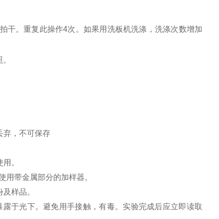
。
纸拍干。重复此操作4次。如果用洗板机洗涤，洗涤次数增加
照。
丢弃，不可保存
使用。
免使用带金属部分的加样器。
份及样品。
暴露于光下。避免用手接触，有毒。实验完成后应立即读取