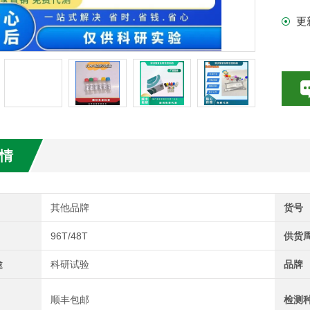
更
试剂盒
情
其他品牌
货号
96T/48T
供货
途
科研试验
品牌
顺丰包邮
检测