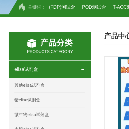
关键词：
(FDP)测试盒
POD测试盒
T-AO
H2O2测试盒
植物脱氢酶(SDHA)测
产品中
人全式钴氨素2(HTSB2)elisa试剂盒现
产品分类
人鞘脂(SPH)elisa试剂盒现货速发
PRODUCTS CATEGORY
人抗卵巢抗体(Anti-OV Ab)elisa试剂盒
elisa试剂盒
人蓝氏贾第虫(GL)elisa试剂盒厂家直销
其他elisa试剂盒
人膳食纤维(TDF)elisa试剂盒现货
猪elisa试剂盒
人疱疹病毒-6型感染(HHV-6)elisa试剂
微生物elisa试剂盒
人囊尾蚴病抗体(CC Ab)elisa试剂盒