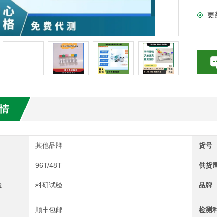
更
试剂盒
情
其他品牌
货号
96T/48T
供货
途
科研试验
品牌
顺丰包邮
检测