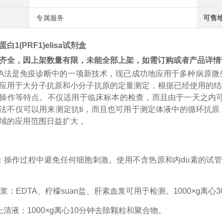
专属服务
可售
白1(PRF1)elisa试剂盒
齐全，因上架数量有限，未能全部上架，如需订购或者产品详情
A
法是免疫诊断中的一项新技术，现已成功地应用于多种病原微
应用于大分子抗原和小分子抗原的定量测定，根据已经使用的结
操作等特点。不仅适用于临床标本的检查，而且由于一天之内
法不仅可以用来测定
抗
ti
，而且也可用于测定体液中的循环抗原
域的应用范围日益扩大，
：操作过程中避免任何细胞刺激。使用不含热原和内
du
素的试
浆：EDTA、柠檬
suan
盐、肝素血浆可用于检测。
1000×g离
上清液：1000×g离心10分钟去除颗粒和聚合物。