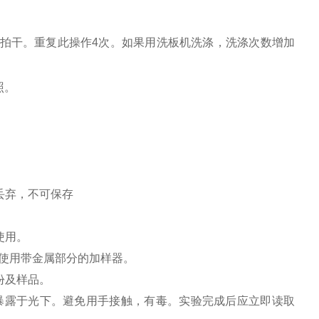
。
纸拍干。重复此操作4次。如果用洗板机洗涤，洗涤次数增加
照。
丢弃，不可保存
使用。
免使用带金属部分的加样器。
份及样品。
暴露于光下。避免用手接触，有毒。实验完成后应立即读取