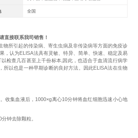
地
全国
请直接联系我司销售！
生物所引起的传染病、寄生虫病及非传染病等方面的免疫诊
果，认为
ELISA
法具有灵敏、特异、简单、快速、稳定及易
可以检查几百甚至上千份标本
,
因此，也适合于
血清流行病学
，所以也是一种早期诊断的良好方法。因此
ELISA
法在生物
管。收集血液后，
1000×g离心10分钟将
血红细胞
迅速小心地
心30分钟去除颗粒。