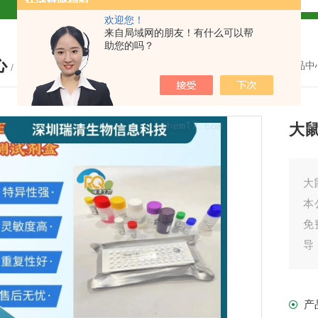
欢迎您！
试盒厂家
小鼠CALP试剂盒
来自局域网的朋友！有什么可以帮
助您的吗？
心
货
您的位置：
首页
-
产品中
/ PRODUCTS
大鼠
现货
大
本
免
盒
导
之
免费代测
我
产
产
盒现货