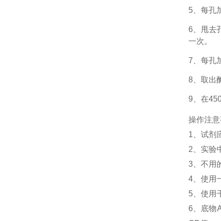
5、每孔
6、甩去
一次。
7、每孔
8、取出
9、在4
操作注意
1、
试剂
2、
实验
3、
不用
4、
使用
5、
使用
6、
底物