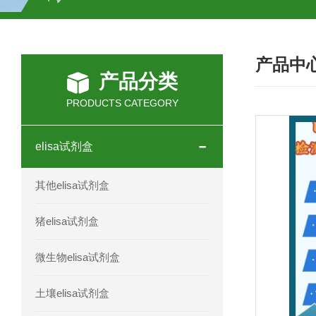
H2O2测试盒
植物脱氢酶(SDHA)测
产品中
人全式钴氨素2(HTSB2)elisa试剂盒现
产品分类
人鞘脂(SPH)elisa试剂盒现货速发
PRODUCTS CATEGORY
人抗卵巢抗体(Anti-OV Ab)elisa试剂盒
elisa试剂盒
人蓝氏贾第虫(GL)elisa试剂盒厂家直销
其他elisa试剂盒
人膳食纤维(TDF)elisa试剂盒现货
猪elisa试剂盒
人疱疹病毒-6型感染(HHV-6)elisa试剂
微生物elisa试剂盒
人囊尾蚴病抗体(CC Ab)elisa试剂盒
土壤elisa试剂盒
人胰腺衍生因子(PANDER)elisa试剂