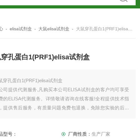
心
-
elisa试剂盒
-
大鼠elisa试剂盒
-
大鼠穿孔蛋白1(PRF1)elisa试剂盒
穿孔蛋白1(PRF1)elisa试剂盒
鼠穿孔蛋白1(PRF1)elisa试剂盒
公司提供代测服务,凡购买本公司ELISA试剂盒的客户均可享受
费的ELISA代测服务。详情敬请咨询在线客服!全程提供技术指
，提供售后服务，有质量问题免费包退换，免除您实验的后顾
忧。如有需要欢迎，也可以索要试剂盒说明书。
司产品齐全，因上架数量有限，未能全部上架，如需订购或者
品型号：
厂商性质：
生产厂家
品详情请直接联系我司销售！