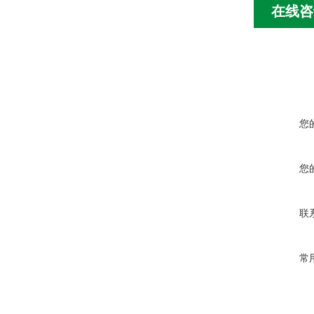
在线咨
您
您
联
常