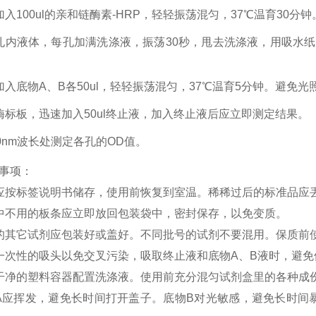
加入100ul的亲和链酶素-HRP，轻轻振荡混匀，37℃温育30分钟
孔内液体，每孔加满洗涤液，振荡30秒，甩去洗涤液，用吸水
加入底物A、B各50ul，轻轻振荡混匀，37℃温育5分钟。避免光
酶标板，迅速加入50ul终止液，加入终止液后应立即测定结果。
50nm波长处测定各孔的OD值。
事项：
应按标签说明书储存，使用前恢复到室温。稀稀过后的标准品应
中不用的板条应立即放回包装袋中，密封保存，以免变质。
的其它试剂应包装好或盖好。不同批号的试剂不要混用。保质前
一次性的吸头以免交叉污染，吸取终止液和底物
A、B液时，避
干净的塑料容器配置洗涤液。使用前充分混匀试剂盒里的各种成
A应挥发，避免长时间打开盖子。底物B对光敏感，避免长时间