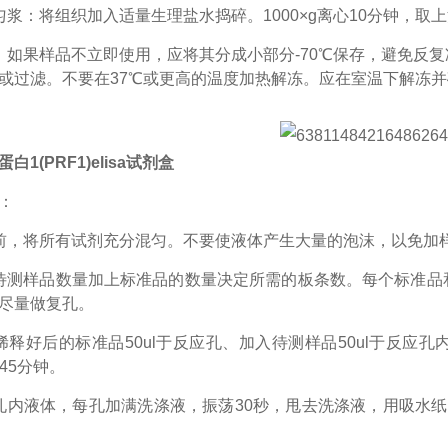
匀浆：将组织加入适量生理盐水捣碎。1000×g离心10分钟，取
：如果样品不立即使用，应将其分成小部分-70℃保存，避免反
或过滤。不要在37℃或更高的温度加热解冻。应在室温下解冻
白1(PRF1)elisa试剂盒
：
前，将所有试剂充分混匀。不要使液体产生大量的泡沫，以免加
待测样品数量加上标准品的数量决定所需的板条数。每个标准品
尽量做复孔。
稀释好后的标准品50ul于反应孔、加入待测样品50ul于反应
45分钟。
孔内液体，每孔加满洗涤液，振荡30秒，甩去洗涤液，用吸水