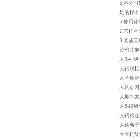
5.本公
足的样本
6.使用
7.若样
8.某些
公司其他
人β-神经生
人钙联接蛋
人基质蛋白D
人转录因子
人抑制素β-
人6-磷酸
人钙粘连蛋
人镁离子转
大鼠抗红细