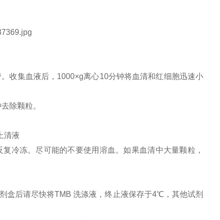
。收集血液后，1000×g离心10分钟将血清和红细胞迅速小
分钟去除颗粒。
上清液
，避免反复冷冻。尽可能的不要使用溶血。如果血清中大量颗粒，
盒后请尽快将TMB 洗涤液，终止液保存于4℃，其他试剂