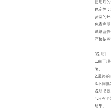
使用后的
稳定性：
验室的环
免责声明
试剂盒仅
严格按照
[说 明]
1.由于
险。
2.最终
3.不同
说明书仅
4.只有
结果。