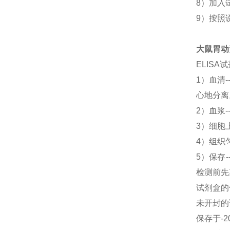
8）加入
9）按照
大鼠胃动素
ELIS
1）血清
心地分离
2）血浆-
3）细胞上
4）组织匀
5）保存
检测前先
试剂盒的
未开封的
保存于-2