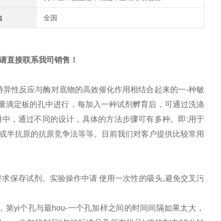
地
全国
请直接联系我司销售！
i的特异性反应与酶对底物的高效催化作用相结合起来的一-种敏
烯微量滴定板的孔中进行，每加入一种试剂孵育后，可通过洗涤
中，通过不同的设计，具体的方法步骤可有多种。即:用于
抗原或半抗原的抗原竞争法等等。目前我们对客户提供比较常用
要求保存试剂。实验操作中请 使用一次性的吸头,避免交叉污
，第yi个孔与最hou-一个孔加样之间的时间间隔如果太大，