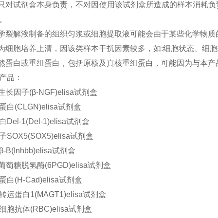
司只对试剂盒本身负责，不对因使用该试剂盒所造成的样本消耗
。
化学裂解液制备的组织匀浆或细胞提取液可能会由于某些化学物质的
本为细胞培养上清，因该类样本干扰因素较多，如:细胞状态、细
天然蛋白或重组蛋白，包括原核及真核重组蛋白，可能因为与本产品
产品：
长因子(β-NGF)elisa试剂盒
白(CLGN)elisa试剂盒
el-1(Del-1)elisa试剂盒
SOX5(SOX5)elisa试剂盒
B(Inhbb)elisa试剂盒
葡萄糖脱氢酶(6PGD)elisa试剂盒
白(H-Cad)elisa试剂盒
运蛋白1(MAGT1)elisa试剂盒
胞抗体(RBC)elisa试剂盒