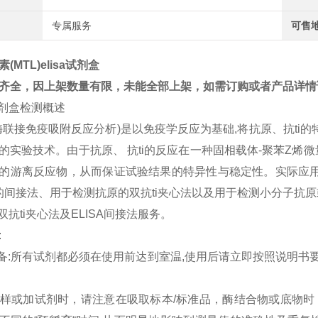
专属服务
可售
(MTL)elisa试剂盒
齐全，因上架数量有限，未能全部上架，如需订购或者产品详情
试剂盒检测概述
A (酶联接免疫吸附反应分析)是以免疫学反应为基础,将抗原、抗t
的实验技术。由于抗原、 抗ti的反应在一种固相载体-聚苯Z
的游离反应物，从而保证试验结果的特异性与稳定性。实际应用
i的间接法、用于检测抗原的双抗ti夹心法以及用于检测小分子
A双抗ti夹心法及ELISA间接法服务。
:
准备:所有试剂都必须在使用前达到室温,使用后请立即按照说明书
:加样或加试剂时，请注意在吸取标本/标准品，酶结合物或底物时