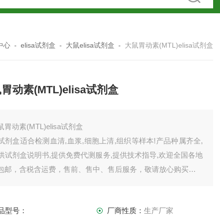
中心
-
elisa试剂盒
-
大鼠elisa试剂盒
-
大鼠胃动素(MTL)elisa试剂盒
胃动素(MTL)elisa试剂盒
鼠胃动素(MTL)elisa试剂盒
试剂盒适合检测血清,血浆,细胞上清,组织等样本!产品种属齐全,
供试剂盒说明书,提供免费代测服务,提供技术指导,欢迎全国各地
包邮，含税含运费，售前、售中、售后服务，敬请放心购买。
司产品齐全，因上架数量有限，未能全部上架，如需订购或者
品详情请直接联系我司销售！
品型号：
厂商性质：
生产厂家