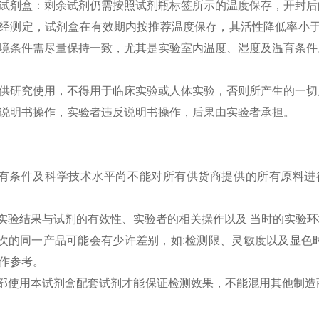
试剂盒：剩余试剂仍需按照试剂瓶标签所示的温度保存，开封后的
经测定，试剂盒在有效期内按推荐温度保存，其活性降低率小于
境条件需尽量保持一致，尤其是实验室内温度、湿度及温育条件
供研究使用，不得用于临床实验或人体实验，否则所产生的一切
说明书操作，实验者违反说明书操作，后果由实验者承担。
现有条件及科学技术水平尚不能对所有供货商提供的所有原料进
的实验结果与试剂的有效性、实验者的相关操作以及 当时的实验
批次的同一产品可能会有少许差别，如:检测限、灵敏度以及显
作参考。
全部使用本试剂盒配套试剂才能保证检测效果，不能混用其他制