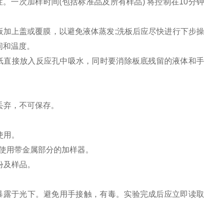
。一次加样时间(包括标准品及所有样品) 将控制在10分钟
标板加上盖或覆膜，以避免液体蒸发;洗板后应尽快进行下步操
间和温度。
滤纸直接放入反应孔中吸水，同时要消除板底残留的液体和手
丢弃，不可保存。
使用。
免使用带金属部分的加样器。
份及样品。
。
暴露于光下。避免用手接触，有毒。实验完成后应立即读取