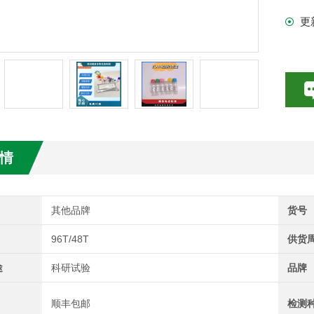
更
试剂盒
情
其他品牌
货号
96T/48T
供货
途
科研试验
品牌
顺丰包邮
检测