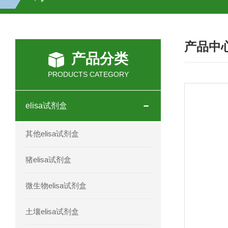
H2O2测试盒
植物脱氢酶(SDHA)测
产品中
人全式钴氨素2(HTSB2)elisa试剂盒现
产品分类
人鞘脂(SPH)elisa试剂盒现货速发
PRODUCTS CATEGORY
人抗卵巢抗体(Anti-OV Ab)elisa试剂盒
elisa试剂盒
人蓝氏贾第虫(GL)elisa试剂盒厂家直销
其他elisa试剂盒
人膳食纤维(TDF)elisa试剂盒现货
猪elisa试剂盒
人疱疹病毒-6型感染(HHV-6)elisa试剂
微生物elisa试剂盒
人囊尾蚴病抗体(CC Ab)elisa试剂盒
土壤elisa试剂盒
人胰腺衍生因子(PANDER)elisa试剂