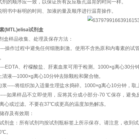
试剂的顺序应一致，以保证所有反应板孔温育的时间一样。
说明书中标明的时间、加液的量及顺序进行温育操作。
(MTL)elisa试剂盒
A试剂盒样品收集、处理及保存方法：
-----操作过程中避免任何细胞刺激。使用不含热原和内毒素的试管
。
----EDTA、柠檬酸盐、肝素血浆可用于检测。1000×g离心30
清液---1000×g离心10分钟去除颗粒和聚合物。
浆-----将组织加入适量生理盐水捣碎。1000×g离心10分钟，取
------如果样品不立即使用，应将其分成小部分-70 ℃保存
离心或过滤。不要在37℃或更高的温度加热解冻。
储存及有效期：
试剂盒：所有试剂均按试剂瓶标签上所示保存。请注意，收到试剂
0℃。