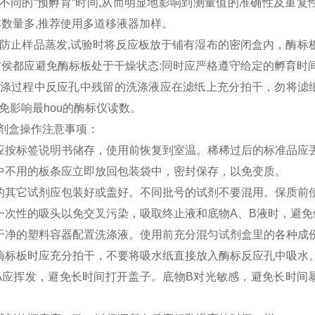
不同的“预孵育“时间,从而明显地影响到测量值的准确性及重复性
本数量多,推荐使用多道移液器加样。
:为防止样品蒸发,试验时将反应板放于铺有湿布的密闭盒内，酶
时侯都应避免酶标板处于干燥状态:同时应严格遵守给定的孵育时
:洗涤过程中反应孔中残留的洗涤液应在滤纸上充分拍干，勿将
免影响最hou的酶标仪读数。
A试剂盒操作注意事项：
应按标签说明书储存，使用前恢复到室温。稀稀过后的标准品应
中不用的板条应立即放回包装袋中，密封保存，以免变质。
的其它试剂应包装好或盖好。不同批号的试剂不要混用。保质前
一次性的吸头以免交叉污染，吸取终止液和底物A、B液时，避
干净的塑料容器配置洗涤液。使用前充分混匀试剂盒里的各种成
酶标板时应充分拍干，不要将吸水纸直接放入酶标反应孔中吸水
A应挥发，避免长时间打开盖子。底物B对光敏感，避免长时间