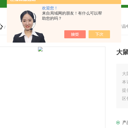
欢迎您！
试盒厂家
小鼠CALP试剂盒
来自局域网的朋友！有什么可以帮
助您的吗？
心
货
您的位置：
首页
-
产品
/ PRODUCTS
大鼠
现货
大
本
提
盒
区
我
免费代测
产
产
盒现货