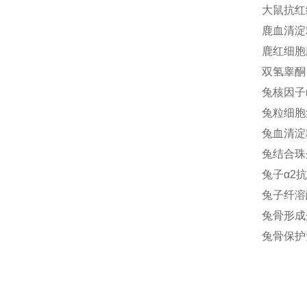
大鼠抗红细
鹿血清淀粉
鹿红细胞膜
双氢睾酮 
兔核因子κ
兔粒细胞集
兔血清淀粉
兔结合珠蛋
兔子α2抗
兔子纤溶酶
兔骨形成蛋
兔骨保护素