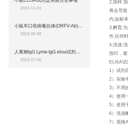
小鼠ELISA试剂盒实验注意事项
2.加样
2023-11-01
将会导致
内,如标
小鼠羊口疮病毒抗体(ORFV-Ab)elisa试剂盒
3.孵育
2023-08-08
作,任何
4.洗涤
人莱姆IgG Lyme-IgG elisa试剂盒说明
指印，避
2023-07-06
ELIS
1）试剂
2）实验
3）不用
4）使用
5）使用
6）洗涤
7）底物