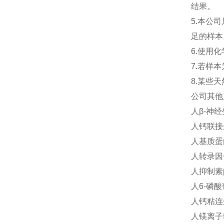
结果。
5.本公
足的样本
6.使用
7.若样
8.某些
公司其他
人β-神经生
人钙联接蛋
人基质蛋白D
人转录因子
人抑制素β-
人6-磷酸
人钙粘连蛋
人镁离子转