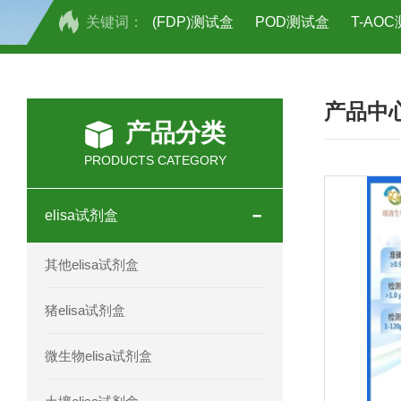
关键词：
(FDP)测试盒
POD测试盒
T-AO
H2O2测试盒
植物脱氢酶(SDHA)测
产品中
人全式钴氨素2(HTSB2)elisa试剂盒现
产品分类
人鞘脂(SPH)elisa试剂盒现货速发
PRODUCTS CATEGORY
人抗卵巢抗体(Anti-OV Ab)elisa试剂盒
elisa试剂盒
人蓝氏贾第虫(GL)elisa试剂盒厂家直销
其他elisa试剂盒
人膳食纤维(TDF)elisa试剂盒现货
猪elisa试剂盒
人疱疹病毒-6型感染(HHV-6)elisa试剂
微生物elisa试剂盒
人囊尾蚴病抗体(CC Ab)elisa试剂盒