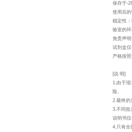
保存于-2
使用后的
稳定性：
验室的环
免责声明
试剂盒仅
严格按照
[说 明]
1.由于
险。
2.最终
3.不同
说明书仅
4.只有