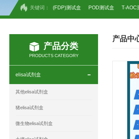
关键词：
(FDP)测试盒
POD测试盒
T-AO
H2O2测试盒
植物脱氢酶(SDHA)测
产品中
人全式钴氨素2(HTSB2)elisa试剂盒现
产品分类
人鞘脂(SPH)elisa试剂盒现货速发
PRODUCTS CATEGORY
人抗卵巢抗体(Anti-OV Ab)elisa试剂盒
elisa试剂盒
人蓝氏贾第虫(GL)elisa试剂盒厂家直销
其他elisa试剂盒
人膳食纤维(TDF)elisa试剂盒现货
猪elisa试剂盒
人疱疹病毒-6型感染(HHV-6)elisa试剂
微生物elisa试剂盒
人囊尾蚴病抗体(CC Ab)elisa试剂盒