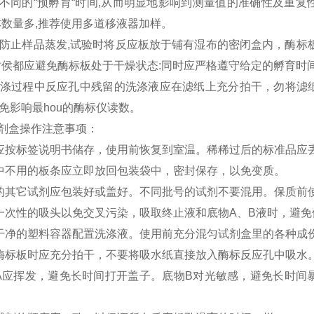
不同的“预孵育“时间,从而明显地影响到测量值的准确性及重复性
本数量多,推荐使用多道移液器加样。
:为防止样品蒸发,试验时将反应板放于铺有湿布的密闭盒内，酶
时侯都应避免酶标板处于干燥状态:同时应严格遵守给定的孵育时
:洗涤过程中反应孔中残留的洗涤液应在滤纸上充分拍干，勿将
免影响最hou的酶标仪读数。
A试剂盒操作注意事项：
应按标签说明书储存，使用前恢复到室温。稀稀过后的标准品应
中不用的板条应立即放回包装袋中，密封保存，以免变质。
的其它试剂应包装好或盖好。不同批号的试剂不要混用。保质前
一次性的吸头以免交叉污染，吸取终止液和底物A、B液时，避
干净的塑料容器配置洗涤液。使用前充分混匀试剂盒里的各种成
酶标板时应充分拍干，不要将吸水纸直接放入酶标反应孔中吸水
A应挥发，避免长时间打开盖子。底物B对光敏感，避免长时间