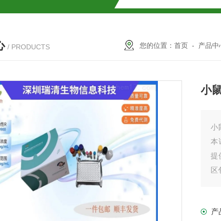
试盒厂家
小鼠CALP试剂盒
心
货
您的位置：
首页
-
产品中
/ PRODUCTS
小鼠
现货
小鼠
本
提
盒
区
我
免费代测
产
产
盒现货