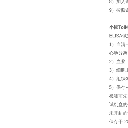
8）加入
9）按照
小鼠Toll
ELIS
1）血清
心地分离
2）血浆-
3）细胞上
4）组织匀
5）保存
检测前先
试剂盒的
未开封的
保存于-2