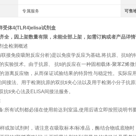
专属服务
可售
样受体4(TLR4)elisa试剂盒
齐全，因上架数量有限，未能全部上架，如需订购或者产品详情
试剂盒检测概述
A (酶联接免疫吸附反应分析)是以免疫学反应为基础,将抗原、抗t
的实验技术。由于抗原、 抗ti的反应在一种固相载体-聚苯Z
的游离反应物，从而保证试验结果的特异性与稳定性。实际应用
i的间接法、用于检测抗原的双抗ti夹心法以及用于检测小分子
A双抗ti夹心法及ELISA间接法服务。
:
准备:所有试剂都必须在使用前达到室温,使用后请立即按照说明书
:加样或加试剂时，请注意在吸取标本/标准品，酶结合物或底物时