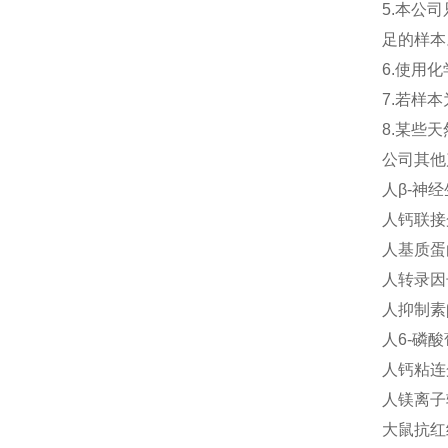
5.本公
足的样本
6.使用
7.若样
8.某些
公司其他
人β-神经生
人钙联接蛋
人基质蛋白D
人转录因子
人抑制素β-
人6-磷酸
人钙粘连蛋
人镁离子转
大鼠抗红细