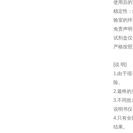
使用后的
稳定性：
验室的环
免责声明
试剂盒仅
严格按照
[说 明]
1.由于
险。
2.最终
3.不同
说明书仅
4.只有
结果。