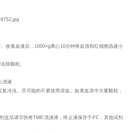
。收集血液后，1000×g离心10分钟将血清和红细胞迅速小
分钟去除颗粒。
上清液
，避免反复冷冻。尽可能的不要使用溶血。如果血清中大量颗粒，
盒后请尽快将TMB 洗涤液，终止液保存于4℃，其他试剂