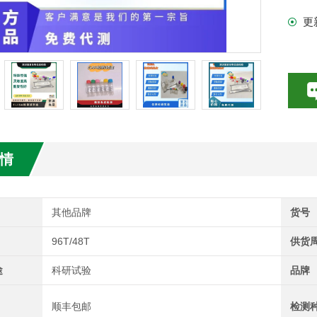
更
试剂盒
情
其他品牌
货号
96T/48T
供货
途
科研试验
品牌
顺丰包邮
检测