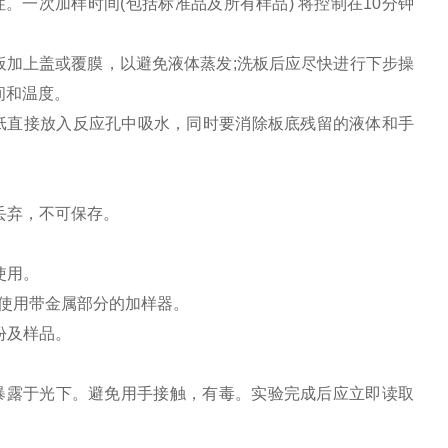
。一次加样时间(包括标准品及所有样品) 将控制在10分钟
标板加上盖或覆膜，以避免液体蒸发;洗板后应尽快进行下步操
间和温度。
滤纸直接放入反应孔中吸水，同时要消除板底残留的液体和手
丢弃，不可保存。
使用。
免使用带金属部分的加样器。
份及样品。
。
暴露于光下。避免用手接触，有毒。实验完成后应立即读取