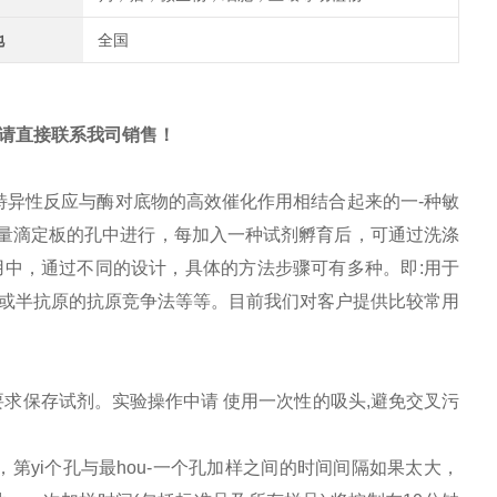
地
全国
请直接联系我司销售！
i的特异性反应与酶对底物的高效催化作用相结合起来的一-种敏
烯微量滴定板的孔中进行，每加入一种试剂孵育后，可通过洗涤
中，通过不同的设计，具体的方法步骤可有多种。即:用于
抗原或半抗原的抗原竞争法等等。目前我们对客户提供比较常用
要求保存试剂。实验操作中请 使用一次性的吸头,避免交叉污
，第yi个孔与最hou-一个孔加样之间的时间间隔如果太大，