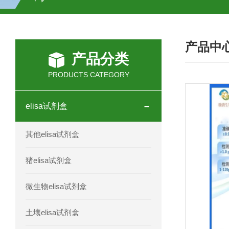
H2O2测试盒
植物脱氢酶(SDHA)测
产品中
人全式钴氨素2(HTSB2)elisa试剂盒现
产品分类
人鞘脂(SPH)elisa试剂盒现货速发
PRODUCTS CATEGORY
人抗卵巢抗体(Anti-OV Ab)elisa试剂盒
elisa试剂盒
人蓝氏贾第虫(GL)elisa试剂盒厂家直销
其他elisa试剂盒
人膳食纤维(TDF)elisa试剂盒现货
猪elisa试剂盒
人疱疹病毒-6型感染(HHV-6)elisa试剂
微生物elisa试剂盒
人囊尾蚴病抗体(CC Ab)elisa试剂盒
土壤elisa试剂盒
人胰腺衍生因子(PANDER)elisa试剂