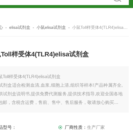
心
-
elisa试剂盒
-
小鼠elisa试剂盒
-
小鼠Toll样受体4(TLR4)elisa试剂盒
Toll样受体4(TLR4)elisa试剂盒
Toll样受体4(TLR4)elisa试剂盒
试剂盒适合检测血清,血浆,细胞上清,组织等样本!产品种属齐全,
供试剂盒说明书,提供免费代测服务,提供技术指导,欢迎全国各地
包邮，含税含运费，售前、售中、售后服务，敬请放心购买。
司产品齐全，因上架数量有限，未能全部上架，如需订购或者
品详情请直接联系我司销售！
品型号：
厂商性质：
生产厂家