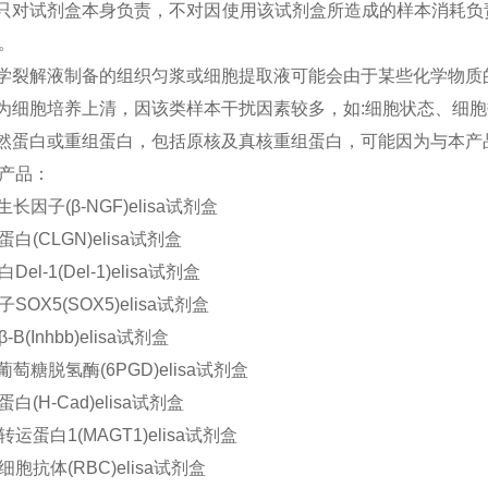
司只对试剂盒本身负责，不对因使用该试剂盒所造成的样本消耗
。
化学裂解液制备的组织匀浆或细胞提取液可能会由于某些化学物质的
本为细胞培养上清，因该类样本干扰因素较多，如:细胞状态、细
天然蛋白或重组蛋白，包括原核及真核重组蛋白，可能因为与本产品
产品：
长因子(β-NGF)elisa试剂盒
白(CLGN)elisa试剂盒
el-1(Del-1)elisa试剂盒
SOX5(SOX5)elisa试剂盒
B(Inhbb)elisa试剂盒
葡萄糖脱氢酶(6PGD)elisa试剂盒
白(H-Cad)elisa试剂盒
运蛋白1(MAGT1)elisa试剂盒
胞抗体(RBC)elisa试剂盒