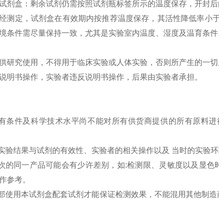
试剂盒：剩余试剂仍需按照试剂瓶标签所示的温度保存，开封后的
经测定，试剂盒在有效期内按推荐温度保存，其活性降低率小于
境条件需尽量保持一致，尤其是实验室内温度、湿度及温育条件
供研究使用，不得用于临床实验或人体实验，否则所产生的一切
说明书操作，实验者违反说明书操作，后果由实验者承担。
现有条件及科学技术水平尚不能对所有供货商提供的所有原料进
的实验结果与试剂的有效性、实验者的相关操作以及 当时的实验
批次的同一产品可能会有少许差别，如:检测限、灵敏度以及显
作参考。
全部使用本试剂盒配套试剂才能保证检测效果，不能混用其他制