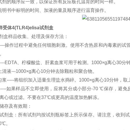
试剂的顺序应一致，以保证所有反应板孔温育的时间一样。
说明书中标明的时间、加液的量及顺序进行温育操作。
样受体4(TLR4)elisa试剂盒
A试剂盒样品收集、处理及保存方法：
-----操作过程中避免任何细胞刺激。使用不含热原和内毒素的试管
。
----EDTA、柠檬酸盐、肝素血浆可用于检测。1000×g离心30
清液---1000×g离心10分钟去除颗粒和聚合物。
浆-----将组织加入适量生理盐水捣碎。1000×g离心10分钟，取
------如果样品不立即使用，应将其分成小部分-70 ℃保存
离心或过滤。不要在37℃或更高的温度加热解冻。
储存及有效期：
试剂盒：所有试剂均按试剂瓶标签上所示保存。请注意，收到试剂
0℃。