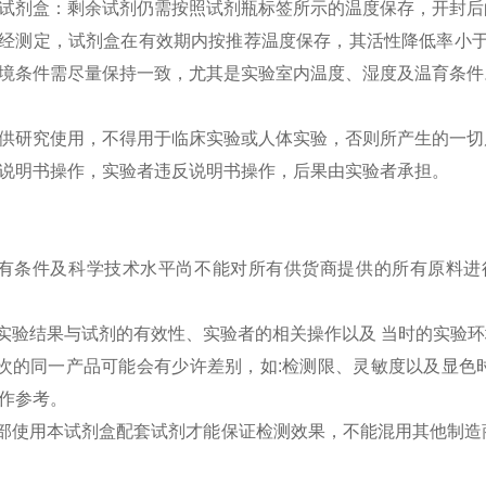
试剂盒：剩余试剂仍需按照试剂瓶标签所示的温度保存，开封后的
经测定，试剂盒在有效期内按推荐温度保存，其活性降低率小于
境条件需尽量保持一致，尤其是实验室内温度、湿度及温育条件
供研究使用，不得用于临床实验或人体实验，否则所产生的一切
说明书操作，实验者违反说明书操作，后果由实验者承担。
现有条件及科学技术水平尚不能对所有供货商提供的所有原料进
的实验结果与试剂的有效性、实验者的相关操作以及 当时的实验
批次的同一产品可能会有少许差别，如:检测限、灵敏度以及显
作参考。
全部使用本试剂盒配套试剂才能保证检测效果，不能混用其他制