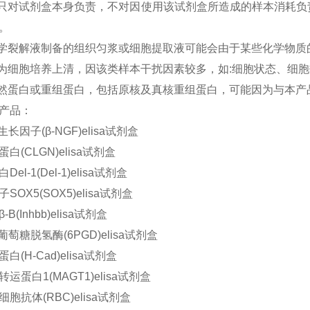
司只对试剂盒本身负责，不对因使用该试剂盒所造成的样本消耗
。
化学裂解液制备的组织匀浆或细胞提取液可能会由于某些化学物质的
本为细胞培养上清，因该类样本干扰因素较多，如:细胞状态、细
天然蛋白或重组蛋白，包括原核及真核重组蛋白，可能因为与本产品
产品：
长因子(β-NGF)elisa试剂盒
白(CLGN)elisa试剂盒
el-1(Del-1)elisa试剂盒
SOX5(SOX5)elisa试剂盒
B(Inhbb)elisa试剂盒
葡萄糖脱氢酶(6PGD)elisa试剂盒
白(H-Cad)elisa试剂盒
运蛋白1(MAGT1)elisa试剂盒
胞抗体(RBC)elisa试剂盒