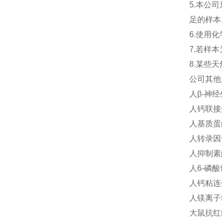
5.本公
足的样本
6.使用
7.若样
8.某些
公司其他
人β-神经生
人钙联接蛋
人基质蛋白D
人转录因子
人抑制素β-
人6-磷酸
人钙粘连蛋
人镁离子转
大鼠抗红细