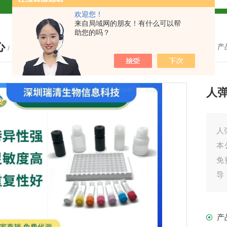
欢迎您！
试盒厂家
小鼠CALP试剂盒
来自局域网的朋友！有什么可以帮
助您的吗？
心
货
您的位置：
首页
-
产
/ PRODUCTS
人弹
现货
人
本
免
盒
导
之
免费代测
产
盒现货