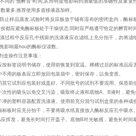
不同的“预孵育“时间,从而明显地影响到测量值的准确性及重复性
本数量多,推荐使用多道移液器加样。
:为防止样品蒸发,试验时将反应板放于铺有湿布的密闭盒内，酶
时侯都应避免酶标板处于干燥状态:同时应严格遵守给定的孵育时
:洗涤过程中反应孔中残留的洗涤液应在滤纸上充分拍干，勿将
免影响最hou的酶标仪读数。
A试剂盒操作注意事项：
应按标签说明书储存，使用前恢复到室温。稀稀过后的标准品应
中不用的板条应立即放回包装袋中，密封保存，以免变质。
的其它试剂应包装好或盖好。不同批号的试剂不要混用。保质前
一次性的吸头以免交叉污染，吸取终止液和底物A、B液时，避
干净的塑料容器配置洗涤液。使用前充分混匀试剂盒里的各种成
酶标板时应充分拍干，不要将吸水纸直接放入酶标反应孔中吸水
A应挥发，避免长时间打开盖子。底物B对光敏感，避免长时间