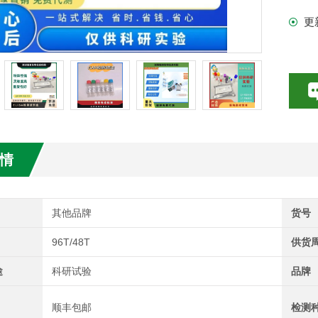
更
试剂盒
情
其他品牌
货号
96T/48T
供货
途
科研试验
品牌
顺丰包邮
检测