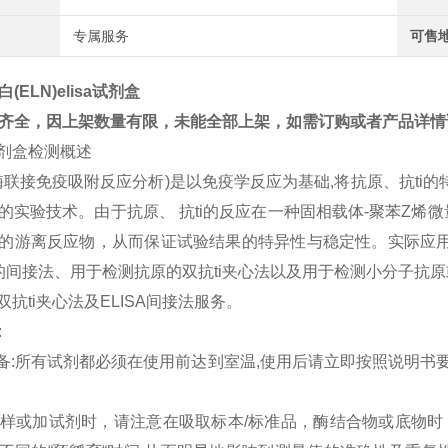
专属服务
可售
(ELN)elisa试剂盒
齐全，因上架数量有限，未能全部上架，如需订购或者产品详情
试剂盒检测概述
A (酶联接免疫吸附反应分析)是以免疫学反应为基础,将抗原、抗t
的实验技术。由于抗原、 抗ti的反应在一种固相载体-聚苯Z
的游离反应物，从而保证试验结果的特异性与稳定性。实际应用
i的间接法、用于检测抗原的双抗ti夹心法以及用于检测小分子
A双抗ti夹心法及ELISA间接法服务。
:
准备:所有试剂都必须在使用前达到室温,使用后请立即按照说明书
:加样或加试剂时，请注意在吸取标本/标准品，酶结合物或底物时