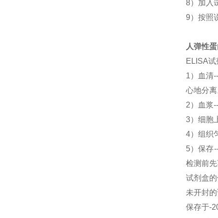
8）加入
9）按照
人弹性蛋白
ELIS
1）血清
心地分离
2）血浆-
3）细胞上
4）组织匀
5）保存
检测前先
试剂盒的
未开封的
保存于-2