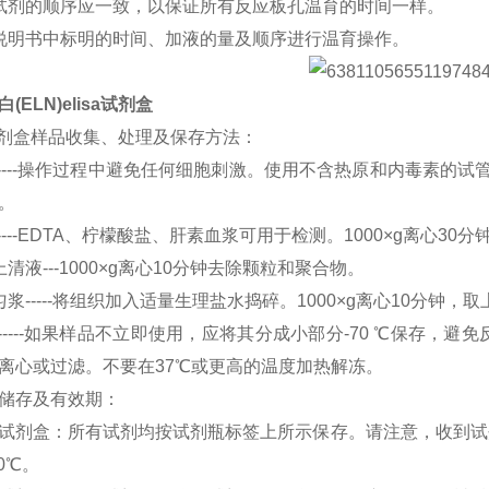
试剂的顺序应一致，以保证所有反应板孔温育的时间一样。
说明书中标明的时间、加液的量及顺序进行温育操作。
(ELN)elisa试剂盒
A试剂盒样品收集、处理及保存方法：
-----操作过程中避免任何细胞刺激。使用不含热原和内毒素的试管
。
----EDTA、柠檬酸盐、肝素血浆可用于检测。1000×g离心30
清液---1000×g离心10分钟去除颗粒和聚合物。
浆-----将组织加入适量生理盐水捣碎。1000×g离心10分钟，取
------如果样品不立即使用，应将其分成小部分-70 ℃保存
离心或过滤。不要在37℃或更高的温度加热解冻。
储存及有效期：
试剂盒：所有试剂均按试剂瓶标签上所示保存。请注意，收到试剂
0℃。