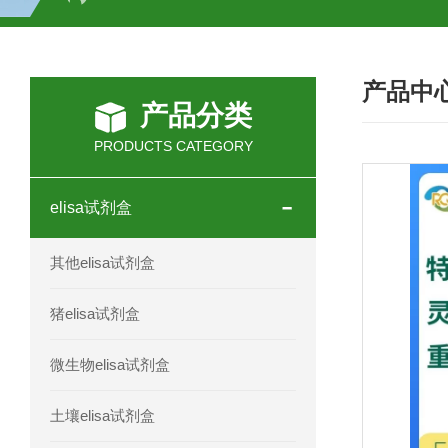
H2O2测试盒
植物脱氢酶(SDHA)测
产品中
人全式钴氨素2(HTSB2)elisa试剂盒现
产品分类
人鞘脂(SPH)elisa试剂盒现货速发
PRODUCTS CATEGORY
人抗卵巢抗体(Anti-OV Ab)elisa试剂盒
elisa试剂盒
人蓝氏贾第虫(GL)elisa试剂盒厂家直销
其他elisa试剂盒
人膳食纤维(TDF)elisa试剂盒现货
猪elisa试剂盒
人疱疹病毒-6型感染(HHV-6)elisa试剂
微生物elisa试剂盒
人囊尾蚴病抗体(CC Ab)elisa试剂盒
土壤elisa试剂盒
人胰腺衍生因子(PANDER)elisa试剂