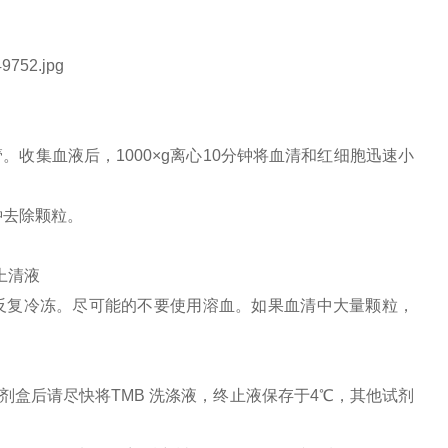
。收集血液后，1000×g离心10分钟将血清和红细胞迅速小
分钟去除颗粒。
上清液
，避免反复冷冻。尽可能的不要使用溶血。如果血清中大量颗粒，
盒后请尽快将TMB 洗涤液，终止液保存于4℃，其他试剂