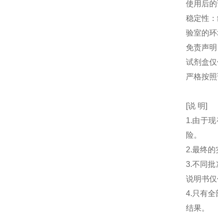
使用后的
稳定性：
验室的环
免责声明
试剂盒仅
严格按照
[说 明]
1.由于
险。
2.最终
3.不同
说明书仅
4.只有
结果。