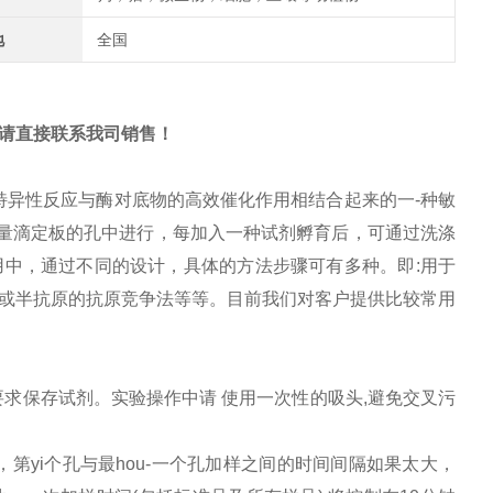
地
全国
请直接联系我司销售！
i的特异性反应与酶对底物的高效催化作用相结合起来的一-种敏
烯微量滴定板的孔中进行，每加入一种试剂孵育后，可通过洗涤
中，通过不同的设计，具体的方法步骤可有多种。即:用于
抗原或半抗原的抗原竞争法等等。目前我们对客户提供比较常用
要求保存试剂。实验操作中请 使用一次性的吸头,避免交叉污
，第yi个孔与最hou-一个孔加样之间的时间间隔如果太大，